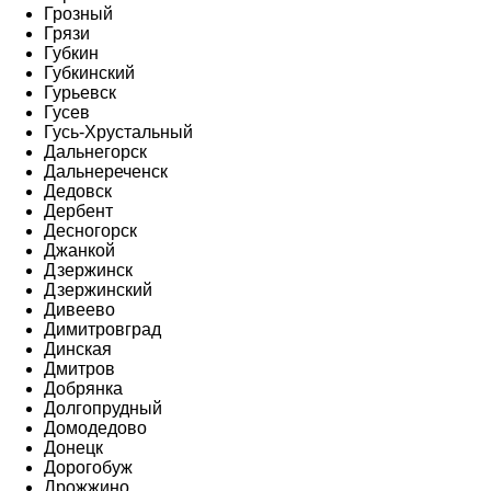
Грозный
Грязи
Губкин
Губкинский
Гурьевск
Гусев
Гусь-Хрустальный
Дальнегорск
Дальнереченск
Дедовск
Дербент
Десногорск
Джанкой
Дзержинск
Дзержинский
Дивеево
Димитровград
Динская
Дмитров
Добрянка
Долгопрудный
Домодедово
Донецк
Дорогобуж
Дрожжино