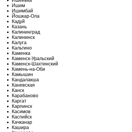
Ишеевка
Ишим
Ишимбай
Йошкар-Ола
Кадуй
Казань
Калининград
Калининск
Калуга
Кальтино
Каменка
Каменск-Уральский
Каменск-Шахтинский
Камень-на-Оби
Камышин
Кандалакша
Каневская
Канск
Карабаново
Каргат
Карпинск
Касимов
Каспийск
Качканар
Кашира