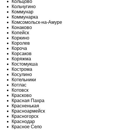
Кольцово
Кольчугино
Коммунар
Коммунарка
Комсомольск-на-Амуре
Конаково
Копейск
Коркино
Королев
Короча
Корсаков
Коряжма
Костомукша
Кострома
Косулино
Котельники
Котлас
Котовск
Красково
Красная Пахра
Красненькая
Красноармейск
Красногорск
Краснодар
Красное Село