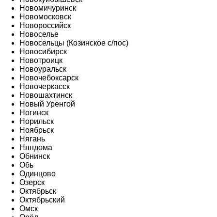
Новомичуринск
Новомосковск
Новороссийск
Новоселье
Новосельцы (Козинское с/пос)
Новосибирск
Новотроицк
Новоуральск
Новочебоксарск
Новочеркасск
Новошахтинск
Новый Уренгой
Ногинск
Норильск
Ноябрьск
Нягань
Няндома
Обнинск
Обь
Одинцово
Озерск
Октябрьск
Октябрьский
Омск