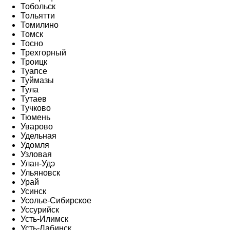
Тобольск
Тольятти
Томилино
Томск
Тосно
Трехгорный
Троицк
Туапсе
Туймазы
Тула
Тутаев
Тучково
Тюмень
Уварово
Удельная
Удомля
Узловая
Улан-Удэ
Ульяновск
Урай
Усинск
Усолье-Сибирское
Уссурийск
Усть-Илимск
Усть-Лабинск