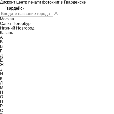
Дисконт центр печати фотокниг в Гвардейске
Гвардейск
Москва
Санкт-Петербург
Нижний Новгород
Казань
А
Б
В
Г
Д
Е
Ж
З
И
К
Л
М
Н
О
П
Р
С