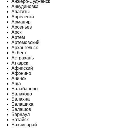
Анжеро-Судженск
Анкудиновка
Апатиты
Апрелевка
Армавир
Арсеньев
Арск
Артем
Артемовский
Архангельск
Асбест
Астрахань
Аткарск
Афипский
Афонино
Ачинск
Аша
Балабаново
Балаково
Балахна
Балашиха
Балашов
Барнаул
Батайск
Бахчисарай