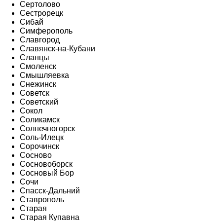
Сертолово
Сестрорецк
Сибай
Симферополь
Славгород
Славянск-на-Кубани
Сланцы
Смоленск
Смышляевка
Снежинск
Советск
Советский
Сокол
Соликамск
Солнечногорск
Соль-Илецк
Сорочинск
Сосново
Сосновоборск
Сосновый Бор
Сочи
Спасск-Дальний
Ставрополь
Старая
Старая Купавна