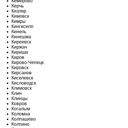
Кемерово
Керчь
Кизляр
Кимовск
Кимры
Кингисепп
Кинель
Кинешма
Киреевск
Киржач
Кириши
Киров
Кирово-Чепецк
Кировск
Кирсанов
Киселевск
Кисловодск
Климовск
Клин
Клинцы
Ковров
Когалым
Коломна
Колпашево
Колпино