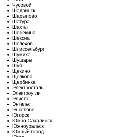
Чусовой
Шадринск
Шарыпово
Шатура
Шахты
Шебекино
Шексна
Шелехов
Шлиссельбург
Шумиха
Шушары
Шуя
Щекино
Щелково
Щербинка
Электросталь
Электроугли
Элиста
Энгельс
Энколово
Югорск
Южно-Сахалинск
Южноуральск
Южный город