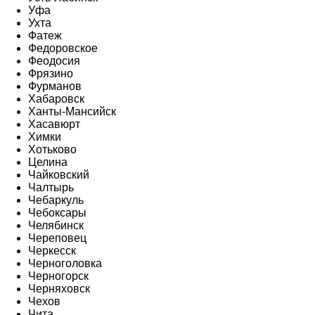
Уфа
Ухта
Фатеж
Федоровское
Феодосия
Фрязино
Фурманов
Хабаровск
Ханты-Мансийск
Хасавюрт
Химки
Хотьково
Целина
Чайковский
Чалтырь
Чебаркуль
Чебоксары
Челябинск
Череповец
Черкесск
Черноголовка
Черногорск
Черняховск
Чехов
Чита