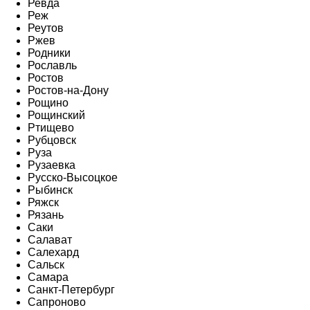
Ревда
Реж
Реутов
Ржев
Родники
Рославль
Ростов
Ростов-на-Дону
Рощино
Рощинский
Ртищево
Рубцовск
Руза
Рузаевка
Русско-Высоцкое
Рыбинск
Ряжск
Рязань
Саки
Салават
Салехард
Сальск
Самара
Санкт-Петербург
Сапроново