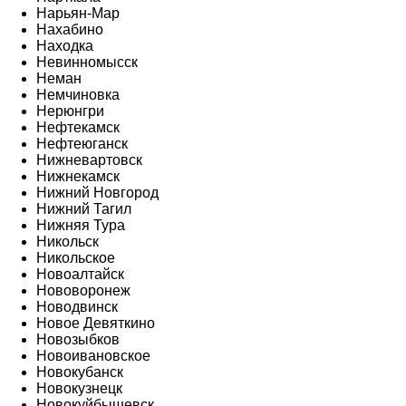
Нарьян-Мар
Нахабино
Находка
Невинномысск
Неман
Немчиновка
Нерюнгри
Нефтекамск
Нефтеюганск
Нижневартовск
Нижнекамск
Нижний Новгород
Нижний Тагил
Нижняя Тура
Никольск
Никольское
Новоалтайск
Нововоронеж
Новодвинск
Новое Девяткино
Новозыбков
Новоивановское
Новокубанск
Новокузнецк
Новокуйбышевск