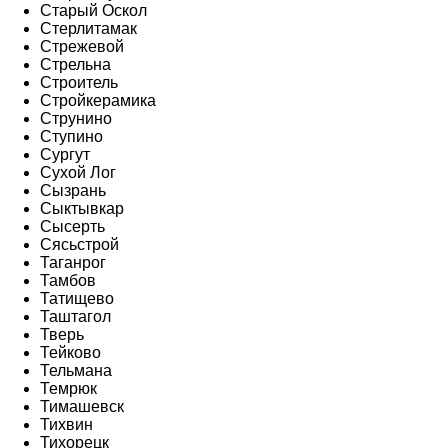
Старый Оскол
Стерлитамак
Стрежевой
Стрельна
Строитель
Стройкерамика
Струнино
Ступино
Сургут
Сухой Лог
Сызрань
Сыктывкар
Сысерть
Сясьстрой
Таганрог
Тамбов
Татищево
Таштагол
Тверь
Тейково
Тельмана
Темрюк
Тимашевск
Тихвин
Тихорецк