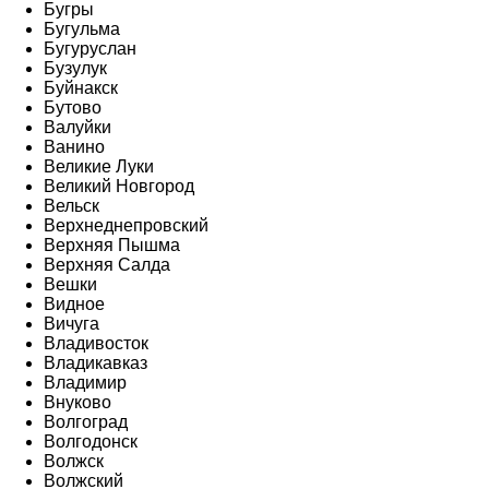
Бугры
Бугульма
Бугуруслан
Бузулук
Буйнакск
Бутово
Валуйки
Ванино
Великие Луки
Великий Новгород
Вельск
Верхнеднепровский
Верхняя Пышма
Верхняя Салда
Вешки
Видное
Вичуга
Владивосток
Владикавказ
Владимир
Внуково
Волгоград
Волгодонск
Волжск
Волжский