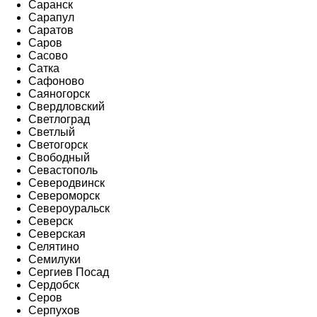
Саранск
Сарапул
Саратов
Саров
Сасово
Сатка
Сафоново
Саяногорск
Свердловский
Светлоград
Светлый
Светогорск
Свободный
Севастополь
Северодвинск
Североморск
Североуральск
Северск
Северская
Селятино
Семилуки
Сергиев Посад
Сердобск
Серов
Серпухов