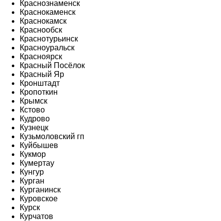
Краснознаменск
Краснокаменск
Краснокамск
Краснообск
Краснотурьинск
Красноуральск
Красноярск
Красный Посёлок
Красный Яр
Кронштадт
Кропоткин
Крымск
Кстово
Кудрово
Кузнецк
Кузьмоловский гп
Куйбышев
Кукмор
Кумертау
Кунгур
Курган
Курганинск
Куровское
Курск
Курчатов