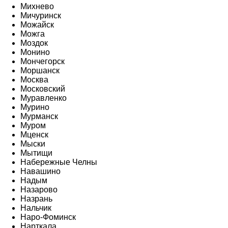
Михнево
Мичуринск
Можайск
Можга
Моздок
Монино
Мончегорск
Моршанск
Москва
Московский
Муравленко
Мурино
Мурманск
Муром
Мценск
Мыски
Мытищи
Набережные Челны
Навашино
Надым
Назарово
Назрань
Нальчик
Наро-Фоминск
Нарткала