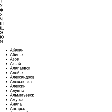
Т
У
Ф
Х
Ч
Ш
Щ
Э
Ю
Я
Абакан
Абинск
Азов
Аксай
Алапаевск
Алейск
Александров
Алексеевка
Алексин
Алушта
Альметьевск
Амурск
Анапа
Ангарск