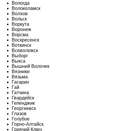
Вологда
Волоколамск
Волхов
Вольск
Воркута
Воронеж
Ворсма
Воскресенск
Воткинск
Всеволожск
Выборг
Выкса
Вышний Волочек
Вязники
Вязьма
Гагарин
Гай
Гатчина
Гвардейск
Геленджик
Георгиевск
Глазов
Голубое
Горно-Алтайск
Горячий Ключ