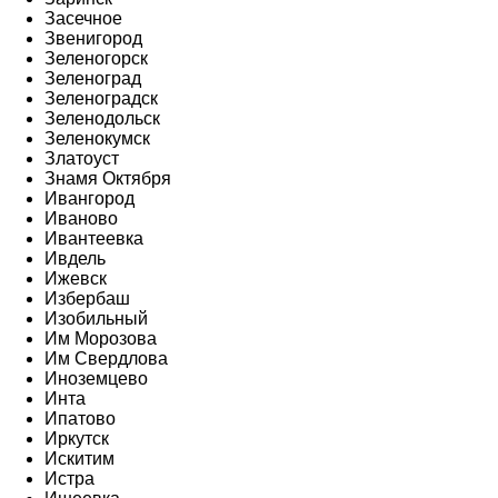
Засечное
Звенигород
Зеленогорск
Зеленоград
Зеленоградск
Зеленодольск
Зеленокумск
Златоуст
Знамя Октября
Ивангород
Иваново
Ивантеевка
Ивдель
Ижевск
Избербаш
Изобильный
Им Морозова
Им Свердлова
Иноземцево
Инта
Ипатово
Иркутск
Искитим
Истра