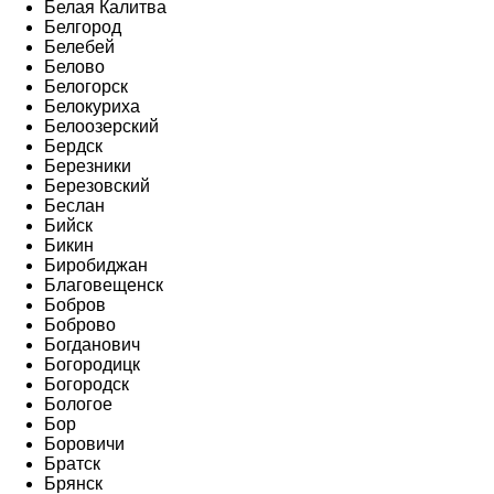
Белая Калитва
Белгород
Белебей
Белово
Белогорск
Белокуриха
Белоозерский
Бердск
Березники
Березовский
Беслан
Бийск
Бикин
Биробиджан
Благовещенск
Бобров
Боброво
Богданович
Богородицк
Богородск
Бологое
Бор
Боровичи
Братск
Брянск