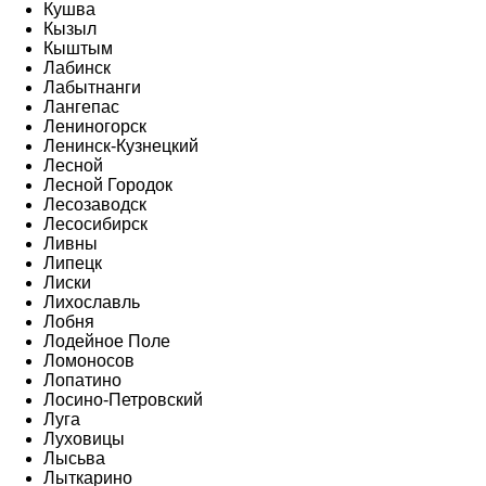
Кушва
Кызыл
Кыштым
Лабинск
Лабытнанги
Лангепас
Лениногорск
Ленинск-Кузнецкий
Лесной
Лесной Городок
Лесозаводск
Лесосибирск
Ливны
Липецк
Лиски
Лихославль
Лобня
Лодейное Поле
Ломоносов
Лопатино
Лосино-Петровский
Луга
Луховицы
Лысьва
Лыткарино