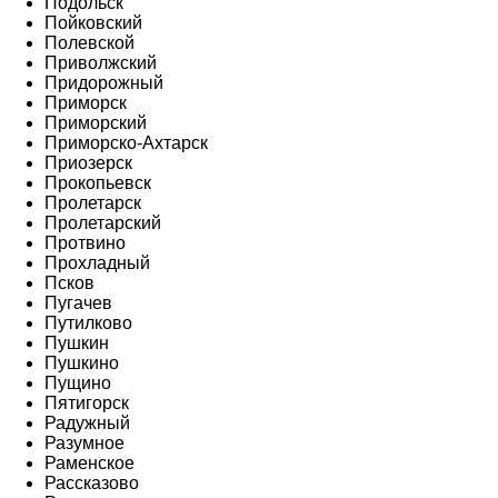
Подольск
Пойковский
Полевской
Приволжский
Придорожный
Приморск
Приморский
Приморско-Ахтарск
Приозерск
Прокопьевск
Пролетарск
Пролетарский
Протвино
Прохладный
Псков
Пугачев
Путилково
Пушкин
Пушкино
Пущино
Пятигорск
Радужный
Разумное
Раменское
Рассказово