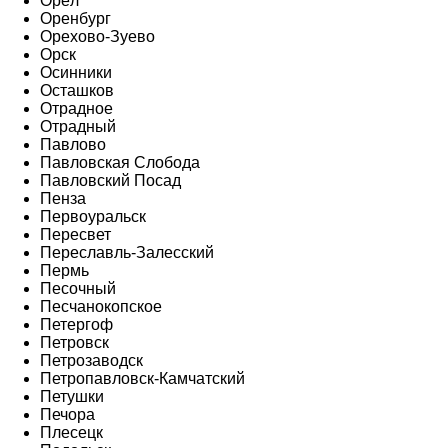
Орёл
Оренбург
Орехово-Зуево
Орск
Осинники
Осташков
Отрадное
Отрадный
Павлово
Павловская Слобода
Павловский Посад
Пенза
Первоуральск
Пересвет
Переславль-Залесский
Пермь
Песочный
Песчанокопское
Петергоф
Петровск
Петрозаводск
Петропавловск-Камчатский
Петушки
Печора
Плесецк