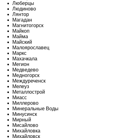
Люберцы
Людиново
Лянтор
Магадан
Магнитогорск
Майкоп
Майма
Майский
Малоярославец
Маркс
Махачкала
Мегион
Медведево
Медногорск
Междуреченск
Мелеуз
Металлострой
Миасс
Миллерово
Минеральные Воды
Минусинск
Мирный
Мисайлово
Михайловка
Михайловск