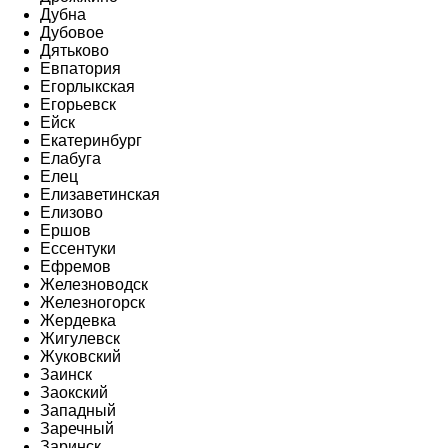
Дубна
Дубовое
Дятьково
Евпатория
Егорлыкская
Егорьевск
Ейск
Екатеринбург
Елабуга
Елец
Елизаветинская
Елизово
Ершов
Ессентуки
Ефремов
Железноводск
Железногорск
Жердевка
Жигулевск
Жуковский
Заинск
Заокский
Западный
Заречный
Заринск