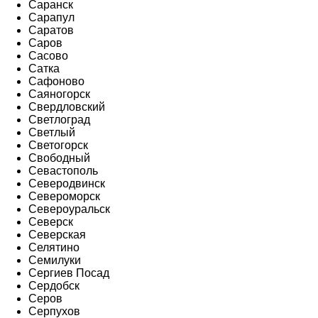
Саранск
Сарапул
Саратов
Саров
Сасово
Сатка
Сафоново
Саяногорск
Свердловский
Светлоград
Светлый
Светогорск
Свободный
Севастополь
Северодвинск
Североморск
Североуральск
Северск
Северская
Селятино
Семилуки
Сергиев Посад
Сердобск
Серов
Серпухов