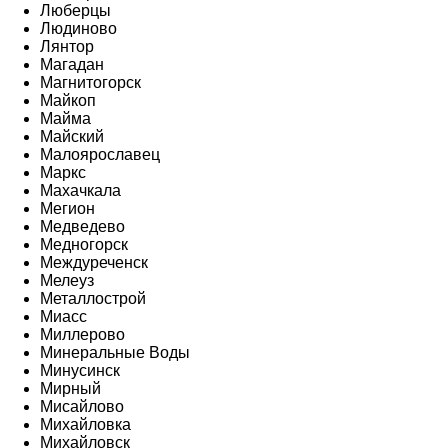
Люберцы
Людиново
Лянтор
Магадан
Магнитогорск
Майкоп
Майма
Майский
Малоярославец
Маркс
Махачкала
Мегион
Медведево
Медногорск
Междуреченск
Мелеуз
Металлострой
Миасс
Миллерово
Минеральные Воды
Минусинск
Мирный
Мисайлово
Михайловка
Михайловск