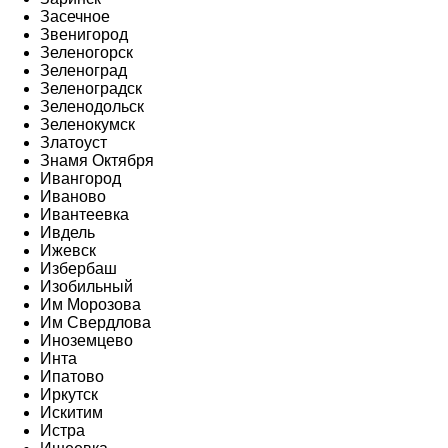
Засечное
Звенигород
Зеленогорск
Зеленоград
Зеленоградск
Зеленодольск
Зеленокумск
Златоуст
Знамя Октября
Ивангород
Иваново
Ивантеевка
Ивдель
Ижевск
Избербаш
Изобильный
Им Морозова
Им Свердлова
Иноземцево
Инта
Ипатово
Иркутск
Искитим
Истра