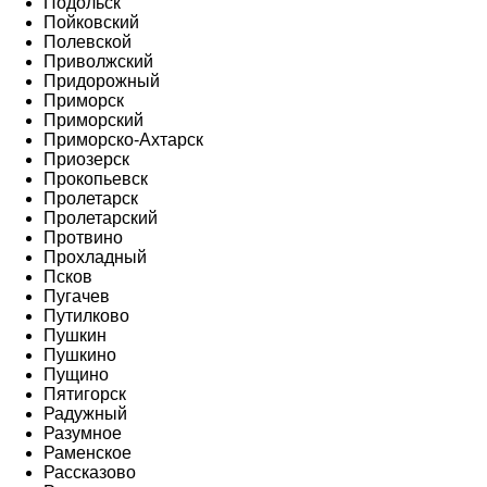
Подольск
Пойковский
Полевской
Приволжский
Придорожный
Приморск
Приморский
Приморско-Ахтарск
Приозерск
Прокопьевск
Пролетарск
Пролетарский
Протвино
Прохладный
Псков
Пугачев
Путилково
Пушкин
Пушкино
Пущино
Пятигорск
Радужный
Разумное
Раменское
Рассказово