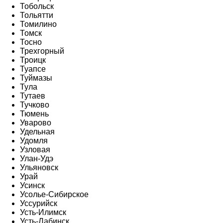
Тобольск
Тольятти
Томилино
Томск
Тосно
Трехгорный
Троицк
Туапсе
Туймазы
Тула
Тутаев
Тучково
Тюмень
Уварово
Удельная
Удомля
Узловая
Улан-Удэ
Ульяновск
Урай
Усинск
Усолье-Сибирское
Уссурийск
Усть-Илимск
Усть-Лабинск