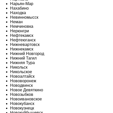
Нарьян-Мар
Нахабино
Находка
Невинномысск
Неман
Немчиновка
Нерюнгри
Нефтекамск
Нефтеюганск
Нижневартовск
Нижнекамск
Нижний Новгород
Нижний Тагил
Нижняя Тура
Никольск
Никольское
Новоалтайск
Нововоронеж
Новодвинск
Новое Девяткино
Новозыбков
Новоивановское
Новокубанск
Новокузнецк
Новокуйбышевск