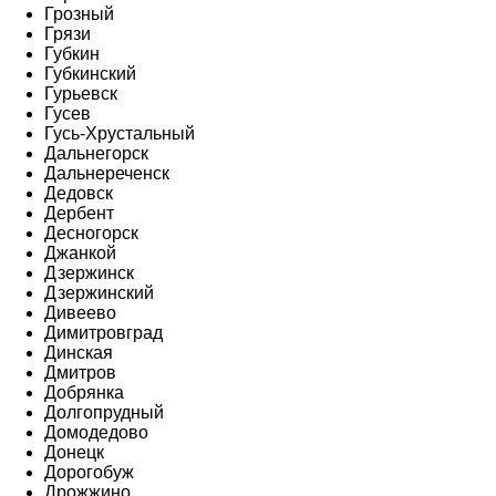
Грозный
Грязи
Губкин
Губкинский
Гурьевск
Гусев
Гусь-Хрустальный
Дальнегорск
Дальнереченск
Дедовск
Дербент
Десногорск
Джанкой
Дзержинск
Дзержинский
Дивеево
Димитровград
Динская
Дмитров
Добрянка
Долгопрудный
Домодедово
Донецк
Дорогобуж
Дрожжино