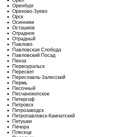
Орёл
Оренбург
Орехово-Зуево
Орск
Осинники
Осташков
Отрадное
Отрадный
Павлово
Павловская Слобода
Павловский Посад
Пенза
Первоуральск
Пересвет
Переславль-Залесский
Пермь
Песочный
Песчанокопское
Петергоф
Петровск
Петрозаводск
Петропавловск-Камчатский
Петушки
Печора
Плесецк