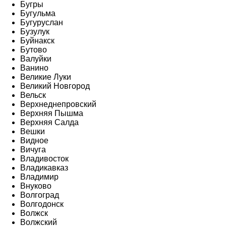
Бугры
Бугульма
Бугуруслан
Бузулук
Буйнакск
Бутово
Валуйки
Ванино
Великие Луки
Великий Новгород
Вельск
Верхнеднепровский
Верхняя Пышма
Верхняя Салда
Вешки
Видное
Вичуга
Владивосток
Владикавказ
Владимир
Внуково
Волгоград
Волгодонск
Волжск
Волжский