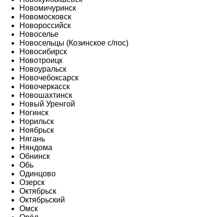
Новомичуринск
Новомосковск
Новороссийск
Новоселье
Новосельцы (Козинское с/пос)
Новосибирск
Новотроицк
Новоуральск
Новочебоксарск
Новочеркасск
Новошахтинск
Новый Уренгой
Ногинск
Норильск
Ноябрьск
Нягань
Няндома
Обнинск
Обь
Одинцово
Озерск
Октябрьск
Октябрьский
Омск