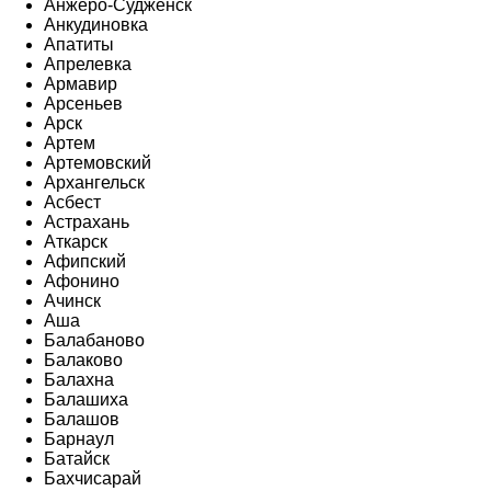
Анжеро-Судженск
Анкудиновка
Апатиты
Апрелевка
Армавир
Арсеньев
Арск
Артем
Артемовский
Архангельск
Асбест
Астрахань
Аткарск
Афипский
Афонино
Ачинск
Аша
Балабаново
Балаково
Балахна
Балашиха
Балашов
Барнаул
Батайск
Бахчисарай