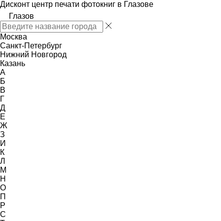
Дисконт центр печати фотокниг в Глазове
Глазов
Москва
Санкт-Петербург
Нижний Новгород
Казань
А
Б
В
Г
Д
Е
Ж
З
И
К
Л
М
Н
О
П
Р
С