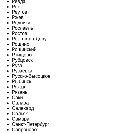
Ревда
Реж
Реутов
Ржев
Родники
Рославль
Ростов
Ростов-на-Дону
Рощино
Рощинский
Ртищево
Рубцовск
Руза
Рузаевка
Русско-Высоцкое
Рыбинск
Ряжск
Рязань
Саки
Салават
Салехард
Сальск
Самара
Санкт-Петербург
Сапроново