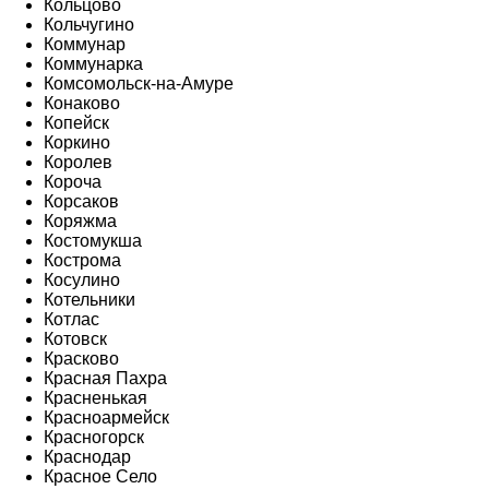
Кольцово
Кольчугино
Коммунар
Коммунарка
Комсомольск-на-Амуре
Конаково
Копейск
Коркино
Королев
Короча
Корсаков
Коряжма
Костомукша
Кострома
Косулино
Котельники
Котлас
Котовск
Красково
Красная Пахра
Красненькая
Красноармейск
Красногорск
Краснодар
Красное Село