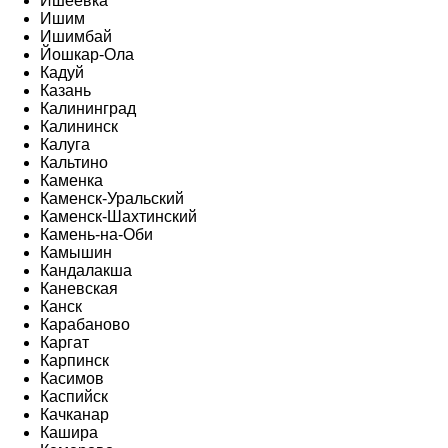
Ишеевка
Ишим
Ишимбай
Йошкар-Ола
Кадуй
Казань
Калининград
Калининск
Калуга
Кальтино
Каменка
Каменск-Уральский
Каменск-Шахтинский
Камень-на-Оби
Камышин
Кандалакша
Каневская
Канск
Карабаново
Каргат
Карпинск
Касимов
Каспийск
Качканар
Кашира