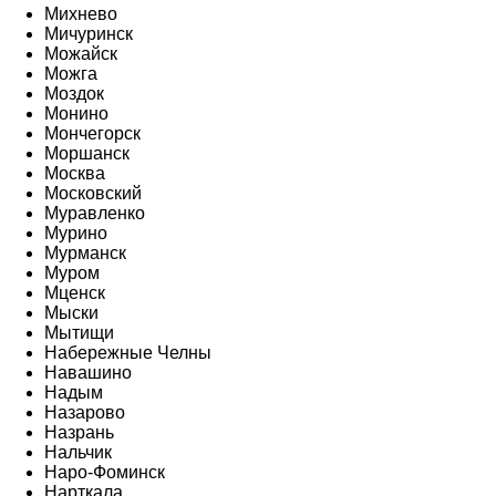
Михнево
Мичуринск
Можайск
Можга
Моздок
Монино
Мончегорск
Моршанск
Москва
Московский
Муравленко
Мурино
Мурманск
Муром
Мценск
Мыски
Мытищи
Набережные Челны
Навашино
Надым
Назарово
Назрань
Нальчик
Наро-Фоминск
Нарткала