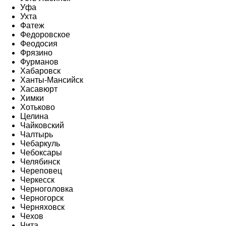
Уфа
Ухта
Фатеж
Федоровское
Феодосия
Фрязино
Фурманов
Хабаровск
Ханты-Мансийск
Хасавюрт
Химки
Хотьково
Целина
Чайковский
Чалтырь
Чебаркуль
Чебоксары
Челябинск
Череповец
Черкесск
Черноголовка
Черногорск
Черняховск
Чехов
Чита