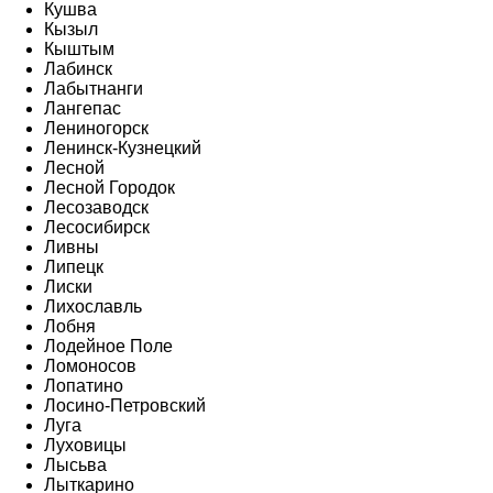
Кушва
Кызыл
Кыштым
Лабинск
Лабытнанги
Лангепас
Лениногорск
Ленинск-Кузнецкий
Лесной
Лесной Городок
Лесозаводск
Лесосибирск
Ливны
Липецк
Лиски
Лихославль
Лобня
Лодейное Поле
Ломоносов
Лопатино
Лосино-Петровский
Луга
Луховицы
Лысьва
Лыткарино