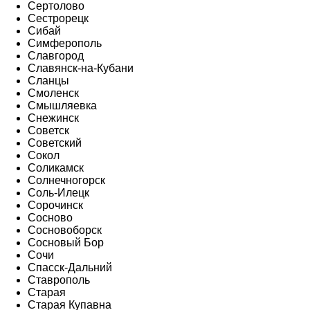
Сертолово
Сестрорецк
Сибай
Симферополь
Славгород
Славянск-на-Кубани
Сланцы
Смоленск
Смышляевка
Снежинск
Советск
Советский
Сокол
Соликамск
Солнечногорск
Соль-Илецк
Сорочинск
Сосново
Сосновоборск
Сосновый Бор
Сочи
Спасск-Дальний
Ставрополь
Старая
Старая Купавна