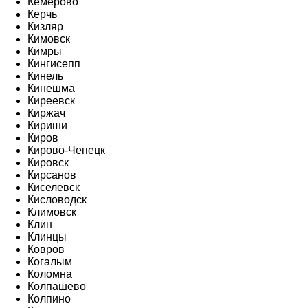
Кемерово
Керчь
Кизляр
Кимовск
Кимры
Кингисепп
Кинель
Кинешма
Киреевск
Киржач
Кириши
Киров
Кирово-Чепецк
Кировск
Кирсанов
Киселевск
Кисловодск
Климовск
Клин
Клинцы
Ковров
Когалым
Коломна
Колпашево
Колпино