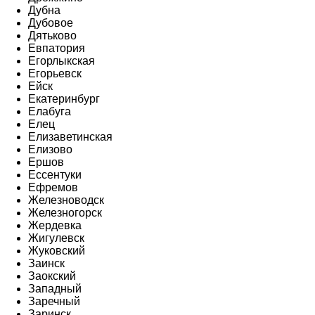
Дубна
Дубовое
Дятьково
Евпатория
Егорлыкская
Егорьевск
Ейск
Екатеринбург
Елабуга
Елец
Елизаветинская
Елизово
Ершов
Ессентуки
Ефремов
Железноводск
Железногорск
Жердевка
Жигулевск
Жуковский
Заинск
Заокский
Западный
Заречный
Заринск