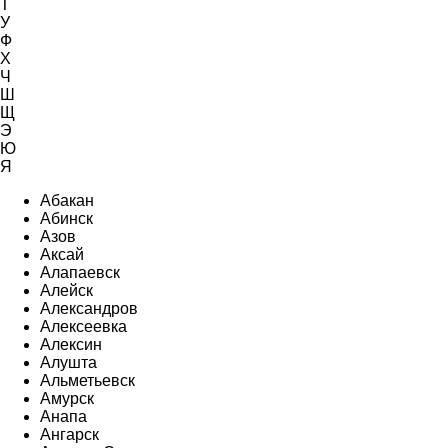
Т
У
Ф
Х
Ч
Ш
Щ
Э
Ю
Я
Абакан
Абинск
Азов
Аксай
Алапаевск
Алейск
Александров
Алексеевка
Алексин
Алушта
Альметьевск
Амурск
Анапа
Ангарск