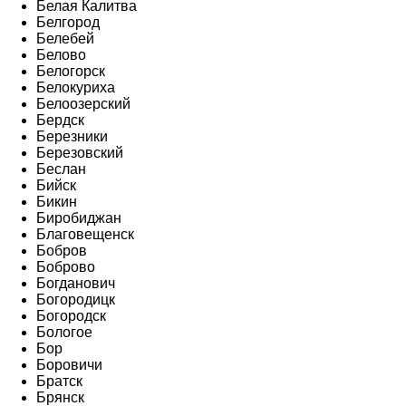
Белая Калитва
Белгород
Белебей
Белово
Белогорск
Белокуриха
Белоозерский
Бердск
Березники
Березовский
Беслан
Бийск
Бикин
Биробиджан
Благовещенск
Бобров
Боброво
Богданович
Богородицк
Богородск
Бологое
Бор
Боровичи
Братск
Брянск