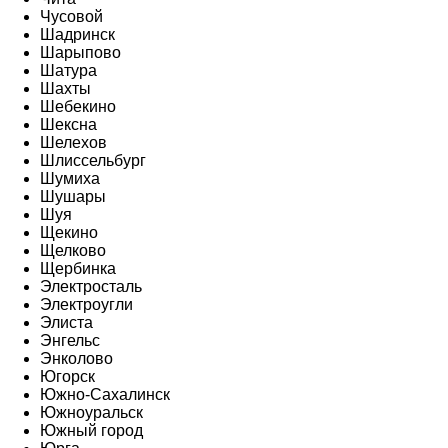
Чусовой
Шадринск
Шарыпово
Шатура
Шахты
Шебекино
Шексна
Шелехов
Шлиссельбург
Шумиха
Шушары
Шуя
Щекино
Щелково
Щербинка
Электросталь
Электроугли
Элиста
Энгельс
Энколово
Югорск
Южно-Сахалинск
Южноуральск
Южный город