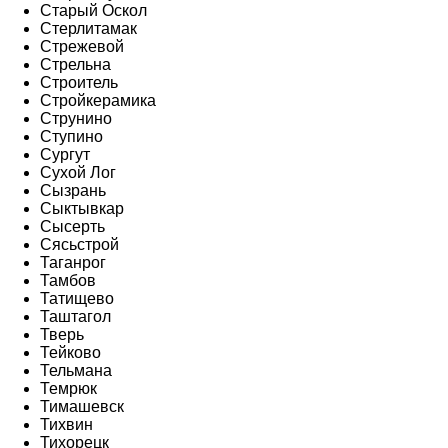
Старый Оскол
Стерлитамак
Стрежевой
Стрельна
Строитель
Стройкерамика
Струнино
Ступино
Сургут
Сухой Лог
Сызрань
Сыктывкар
Сысерть
Сясьстрой
Таганрог
Тамбов
Татищево
Таштагол
Тверь
Тейково
Тельмана
Темрюк
Тимашевск
Тихвин
Тихорецк