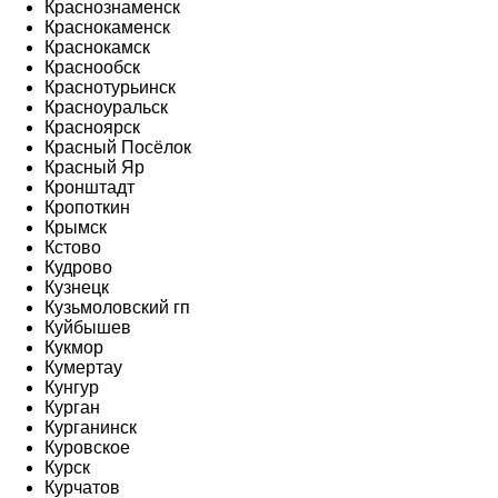
Краснознаменск
Краснокаменск
Краснокамск
Краснообск
Краснотурьинск
Красноуральск
Красноярск
Красный Посёлок
Красный Яр
Кронштадт
Кропоткин
Крымск
Кстово
Кудрово
Кузнецк
Кузьмоловский гп
Куйбышев
Кукмор
Кумертау
Кунгур
Курган
Курганинск
Куровское
Курск
Курчатов