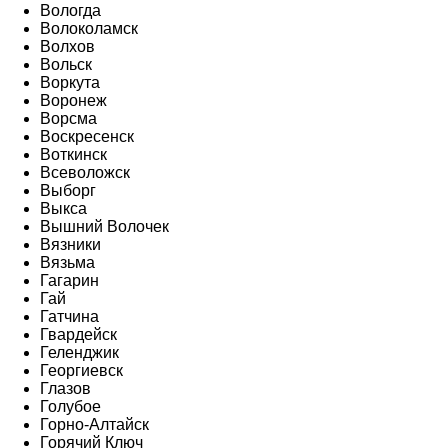
Вологда
Волоколамск
Волхов
Вольск
Воркута
Воронеж
Ворсма
Воскресенск
Воткинск
Всеволожск
Выборг
Выкса
Вышний Волочек
Вязники
Вязьма
Гагарин
Гай
Гатчина
Гвардейск
Геленджик
Георгиевск
Глазов
Голубое
Горно-Алтайск
Горячий Ключ