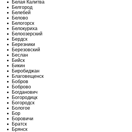
Белая Калитва
Белгород
Белебей
Белово
Белогорск
Белокуриха
Белоозерский
Бердск
Березники
Березовский
Беслан
Бийск
Бикин
Биробиджан
Благовещенск
Бобров
Боброво
Богданович
Богородицк
Богородск
Бологое
Бор
Боровичи
Братск
Брянск