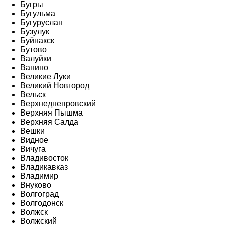
Бугры
Бугульма
Бугуруслан
Бузулук
Буйнакск
Бутово
Валуйки
Ванино
Великие Луки
Великий Новгород
Вельск
Верхнеднепровский
Верхняя Пышма
Верхняя Салда
Вешки
Видное
Вичуга
Владивосток
Владикавказ
Владимир
Внуково
Волгоград
Волгодонск
Волжск
Волжский