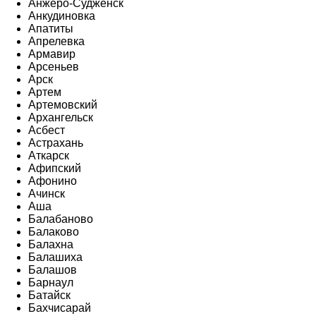
Анжеро-Судженск
Анкудиновка
Апатиты
Апрелевка
Армавир
Арсеньев
Арск
Артем
Артемовский
Архангельск
Асбест
Астрахань
Аткарск
Афипский
Афонино
Ачинск
Аша
Балабаново
Балаково
Балахна
Балашиха
Балашов
Барнаул
Батайск
Бахчисарай