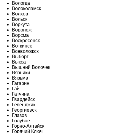
Вологда
Волоколамск
Волхов
Вольск
Воркута
Воронеж
Ворсма
Воскресенск
Воткинск
Всеволожск
Выборг
Выкса
Вышний Волочек
Вязники
Вязьма
Гагарин
Гай
Гатчина
Гвардейск
Геленджик
Георгиевск
Глазов
Голубое
Горно-Алтайск
Горячий Ключ