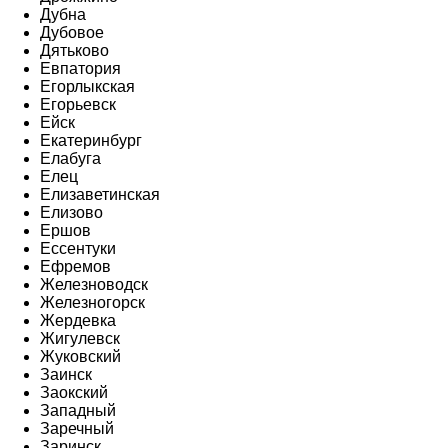
Дубна
Дубовое
Дятьково
Евпатория
Егорлыкская
Егорьевск
Ейск
Екатеринбург
Елабуга
Елец
Елизаветинская
Елизово
Ершов
Ессентуки
Ефремов
Железноводск
Железногорск
Жердевка
Жигулевск
Жуковский
Заинск
Заокский
Западный
Заречный
Заринск