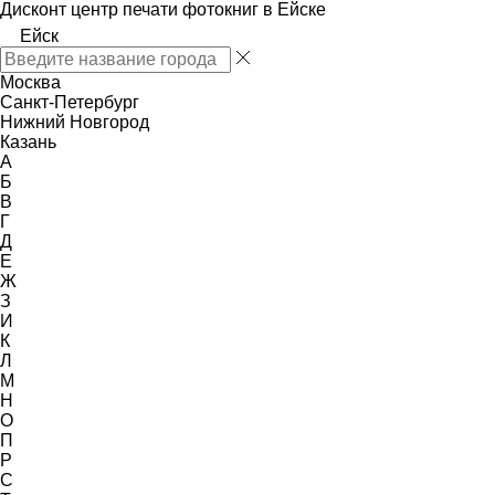
Дисконт центр печати фотокниг в Ейске
Ейск
Москва
Санкт-Петербург
Нижний Новгород
Казань
А
Б
В
Г
Д
Е
Ж
З
И
К
Л
М
Н
О
П
Р
С