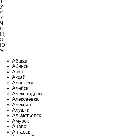
Т
У
Ф
Х
Ч
Ш
Щ
Э
Ю
Я
Абакан
Абинск
Азов
Аксай
Алапаевск
Алейск
Александров
Алексеевка
Алексин
Алушта
Альметьевск
Амурск
Анапа
Ангарск