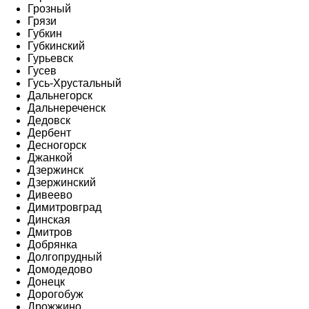
Грозный
Грязи
Губкин
Губкинский
Гурьевск
Гусев
Гусь-Хрустальный
Дальнегорск
Дальнереченск
Дедовск
Дербент
Десногорск
Джанкой
Дзержинск
Дзержинский
Дивеево
Димитровград
Динская
Дмитров
Добрянка
Долгопрудный
Домодедово
Донецк
Дорогобуж
Дрожжино