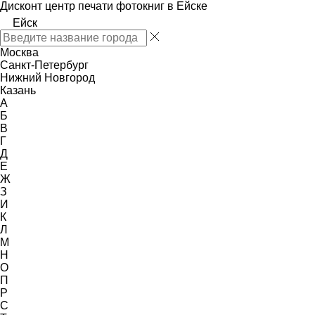
Дисконт центр печати фотокниг в Ейске
Ейск
Москва
Санкт-Петербург
Нижний Новгород
Казань
А
Б
В
Г
Д
Е
Ж
З
И
К
Л
М
Н
О
П
Р
С