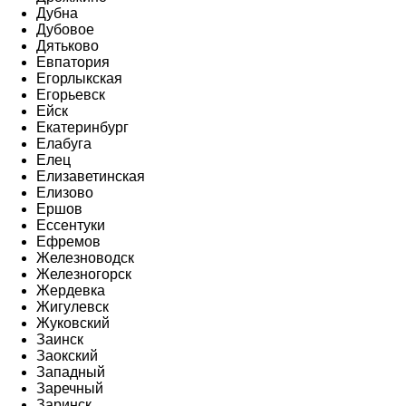
Дубна
Дубовое
Дятьково
Евпатория
Егорлыкская
Егорьевск
Ейск
Екатеринбург
Елабуга
Елец
Елизаветинская
Елизово
Ершов
Ессентуки
Ефремов
Железноводск
Железногорск
Жердевка
Жигулевск
Жуковский
Заинск
Заокский
Западный
Заречный
Заринск