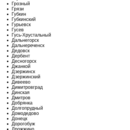
Грозный
Грязи
Губкин
Губкинский
Гурьевск
Гусев
Гусь-Хрустальный
Дальнегорск
Дальнереченск
Дедовск
Дербент
Десногорск
Джанкой
Дзержинск
Дзержинский
Дивеево
Димитровград
Динская
Дмитров
Добрянка
Долгопрудный
Домодедово
Донецк
Дорогобуж
Дрожжино