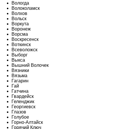
Вологда
Волоколамск
Волхов
Вольск
Воркута
Воронеж
Ворсма
Воскресенск
Воткинск
Всеволожск
Выборг
Выкса
Вышний Волочек
Вязники
Вязьма
Гагарин
Гай
Гатчина
Гвардейск
Геленджик
Георгиевск
Глазов
Голубое
Горно-Алтайск
Горячий Ключ