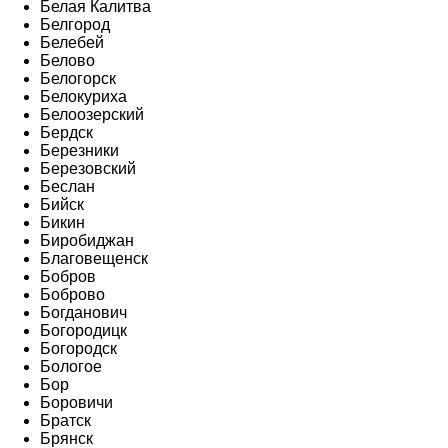
Белая Калитва
Белгород
Белебей
Белово
Белогорск
Белокуриха
Белоозерский
Бердск
Березники
Березовский
Беслан
Бийск
Бикин
Биробиджан
Благовещенск
Бобров
Боброво
Богданович
Богородицк
Богородск
Бологое
Бор
Боровичи
Братск
Брянск