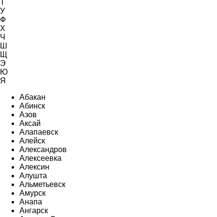
Т
У
Ф
Х
Ч
Ш
Щ
Э
Ю
Я
Абакан
Абинск
Азов
Аксай
Алапаевск
Алейск
Александров
Алексеевка
Алексин
Алушта
Альметьевск
Амурск
Анапа
Ангарск