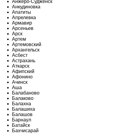
Анжеро-Судженск
Анкудиновка
Апатиты
Апрелевка
Армавир
Арсеньев
Арск
Артем
Артемовский
Архангельск
Асбест
Астрахань
Аткарск
Афипский
Афонино
Ачинск
Аша
Балабаново
Балаково
Балахна
Балашиха
Балашов
Барнаул
Батайск
Бахчисарай