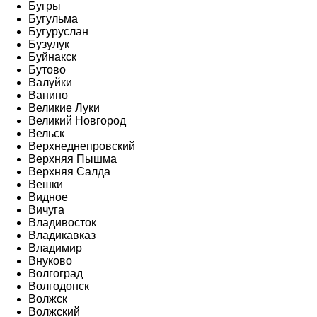
Бугры
Бугульма
Бугуруслан
Бузулук
Буйнакск
Бутово
Валуйки
Ванино
Великие Луки
Великий Новгород
Вельск
Верхнеднепровский
Верхняя Пышма
Верхняя Салда
Вешки
Видное
Вичуга
Владивосток
Владикавказ
Владимир
Внуково
Волгоград
Волгодонск
Волжск
Волжский