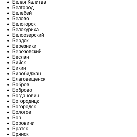
Белая Калитва
Белгород
Белебей
Белово
Белогорск
Белокуриха
Белоозерский
Бердск
Березники
Березовский
Беслан
Бийск
Бикин
Биробиджан
Благовещенск
Бобров
Боброво
Богданович
Богородицк
Богородск
Бологое
Бор
Боровичи
Братск
Брянск