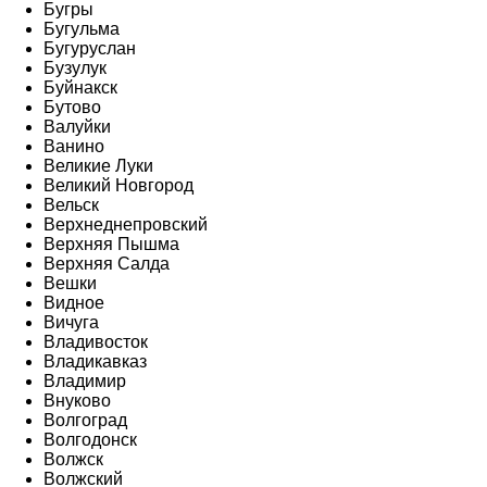
Бугры
Бугульма
Бугуруслан
Бузулук
Буйнакск
Бутово
Валуйки
Ванино
Великие Луки
Великий Новгород
Вельск
Верхнеднепровский
Верхняя Пышма
Верхняя Салда
Вешки
Видное
Вичуга
Владивосток
Владикавказ
Владимир
Внуково
Волгоград
Волгодонск
Волжск
Волжский