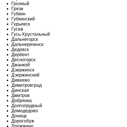
Грозный
Грязи
Губкин
Губкинский
Гурьевск
Гусев
Гусь-Хрустальный
Дальнегорск
Дальнереченск
Дедовск
Дербент
Десногорск
Джанкой
Дзержинск
Дзержинский
Дивеево
Димитровград
Динская
Дмитров
Добрянка
Долгопрудный
Домодедово
Донецк
Дорогобуж
Дрожжино