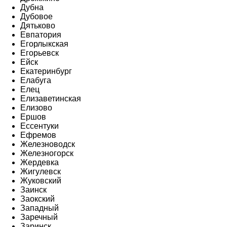
Дубна
Дубовое
Дятьково
Евпатория
Егорлыкская
Егорьевск
Ейск
Екатеринбург
Елабуга
Елец
Елизаветинская
Елизово
Ершов
Ессентуки
Ефремов
Железноводск
Железногорск
Жердевка
Жигулевск
Жуковский
Заинск
Заокский
Западный
Заречный
Заринск