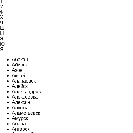
Т
У
Ф
Х
Ч
Ш
Щ
Э
Ю
Я
Абакан
Абинск
Азов
Аксай
Алапаевск
Алейск
Александров
Алексеевка
Алексин
Алушта
Альметьевск
Амурск
Анапа
Ангарск