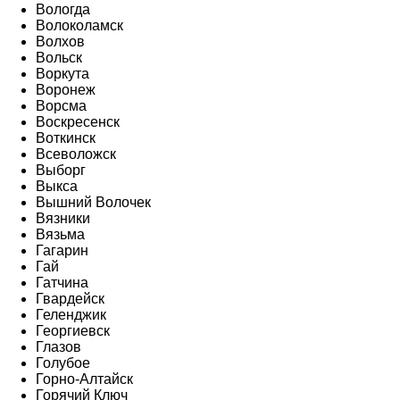
Вологда
Волоколамск
Волхов
Вольск
Воркута
Воронеж
Ворсма
Воскресенск
Воткинск
Всеволожск
Выборг
Выкса
Вышний Волочек
Вязники
Вязьма
Гагарин
Гай
Гатчина
Гвардейск
Геленджик
Георгиевск
Глазов
Голубое
Горно-Алтайск
Горячий Ключ