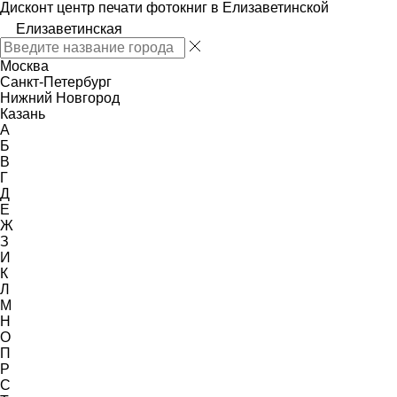
Дисконт центр печати фотокниг в Елизаветинской
Елизаветинская
Москва
Санкт-Петербург
Нижний Новгород
Казань
А
Б
В
Г
Д
Е
Ж
З
И
К
Л
М
Н
О
П
Р
С