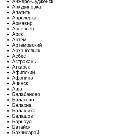
Анжеро-Судженск
Анкудиновка
Апатиты
Апрелевка
Армавир
Арсеньев
Арск
Артем
Артемовский
Архангельск
Асбест
Астрахань
Аткарск
Афипский
Афонино
Ачинск
Аша
Балабаново
Балаково
Балахна
Балашиха
Балашов
Барнаул
Батайск
Бахчисарай