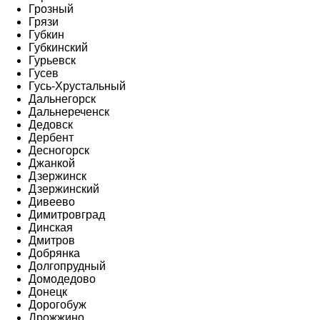
Грозный
Грязи
Губкин
Губкинский
Гурьевск
Гусев
Гусь-Хрустальный
Дальнегорск
Дальнереченск
Дедовск
Дербент
Десногорск
Джанкой
Дзержинск
Дзержинский
Дивеево
Димитровград
Динская
Дмитров
Добрянка
Долгопрудный
Домодедово
Донецк
Дорогобуж
Дрожжино