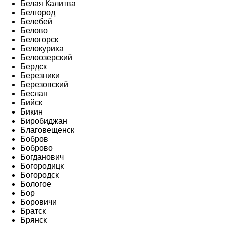
Белая Калитва
Белгород
Белебей
Белово
Белогорск
Белокуриха
Белоозерский
Бердск
Березники
Березовский
Беслан
Бийск
Бикин
Биробиджан
Благовещенск
Бобров
Боброво
Богданович
Богородицк
Богородск
Бологое
Бор
Боровичи
Братск
Брянск