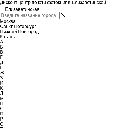
Дисконт центр печати фотокниг в Елизаветинской
Елизаветинская
Москва
Санкт-Петербург
Нижний Новгород
Казань
А
Б
В
Г
Д
Е
Ж
З
И
К
Л
М
Н
О
П
Р
С