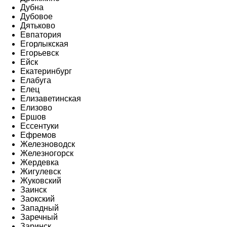
Дубна
Дубовое
Дятьково
Евпатория
Егорлыкская
Егорьевск
Ейск
Екатеринбург
Елабуга
Елец
Елизаветинская
Елизово
Ершов
Ессентуки
Ефремов
Железноводск
Железногорск
Жердевка
Жигулевск
Жуковский
Заинск
Заокский
Западный
Заречный
Заринск