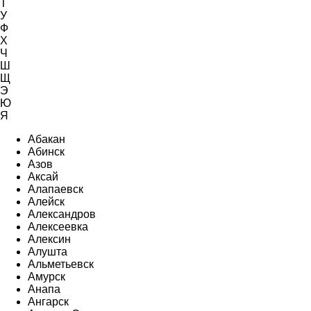
Т
У
Ф
Х
Ч
Ш
Щ
Э
Ю
Я
Абакан
Абинск
Азов
Аксай
Алапаевск
Алейск
Александров
Алексеевка
Алексин
Алушта
Альметьевск
Амурск
Анапа
Ангарск