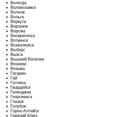
Вологда
Волоколамск
Волхов
Вольск
Воркута
Воронеж
Ворсма
Воскресенск
Воткинск
Всеволожск
Выборг
Выкса
Вышний Волочек
Вязники
Вязьма
Гагарин
Гай
Гатчина
Гвардейск
Геленджик
Георгиевск
Глазов
Голубое
Горно-Алтайск
Горячий Ключ