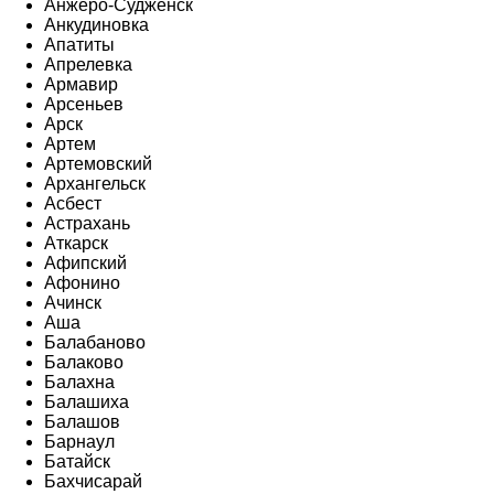
Анжеро-Судженск
Анкудиновка
Апатиты
Апрелевка
Армавир
Арсеньев
Арск
Артем
Артемовский
Архангельск
Асбест
Астрахань
Аткарск
Афипский
Афонино
Ачинск
Аша
Балабаново
Балаково
Балахна
Балашиха
Балашов
Барнаул
Батайск
Бахчисарай