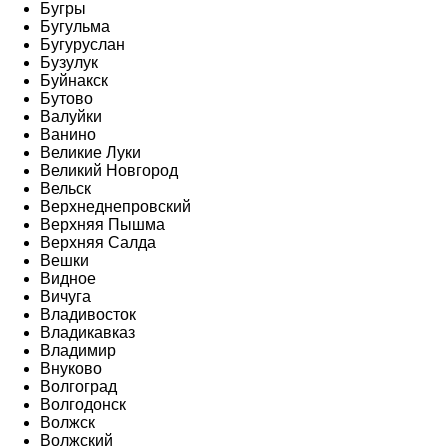
Бугры
Бугульма
Бугуруслан
Бузулук
Буйнакск
Бутово
Валуйки
Ванино
Великие Луки
Великий Новгород
Вельск
Верхнеднепровский
Верхняя Пышма
Верхняя Салда
Вешки
Видное
Вичуга
Владивосток
Владикавказ
Владимир
Внуково
Волгоград
Волгодонск
Волжск
Волжский