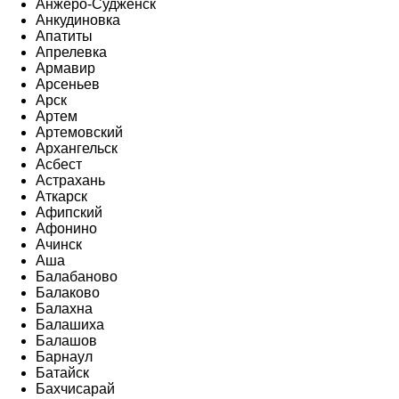
Анжеро-Судженск
Анкудиновка
Апатиты
Апрелевка
Армавир
Арсеньев
Арск
Артем
Артемовский
Архангельск
Асбест
Астрахань
Аткарск
Афипский
Афонино
Ачинск
Аша
Балабаново
Балаково
Балахна
Балашиха
Балашов
Барнаул
Батайск
Бахчисарай