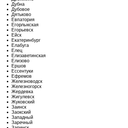
Дубна
Дубовое
Дятьково
Евпатория
Егорлыкская
Егорьевск
Ейск
Екатеринбург
Елабуга
Елец
Елизаветинская
Елизово
Ершов
Ессентуки
Ефремов
Железноводск
Железногорск
Жердевка
Жигулевск
Жуковский
Заинск
Заокский
Западный
Заречный
Заринск