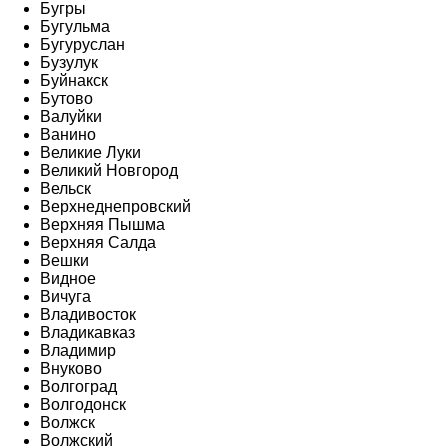
Бугры
Бугульма
Бугуруслан
Бузулук
Буйнакск
Бутово
Валуйки
Ванино
Великие Луки
Великий Новгород
Вельск
Верхнеднепровский
Верхняя Пышма
Верхняя Салда
Вешки
Видное
Вичуга
Владивосток
Владикавказ
Владимир
Внуково
Волгоград
Волгодонск
Волжск
Волжский