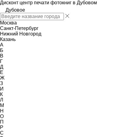
Дисконт центр печати фотокниг в Дубовом
Дубовое
Москва
Санкт-Петербург
Нижний Новгород
Казань
А
Б
В
Г
Д
Е
Ж
З
И
К
Л
М
Н
О
П
Р
С