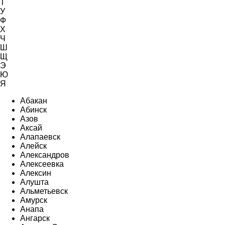
Т
У
Ф
Х
Ч
Ш
Щ
Э
Ю
Я
Абакан
Абинск
Азов
Аксай
Алапаевск
Алейск
Александров
Алексеевка
Алексин
Алушта
Альметьевск
Амурск
Анапа
Ангарск