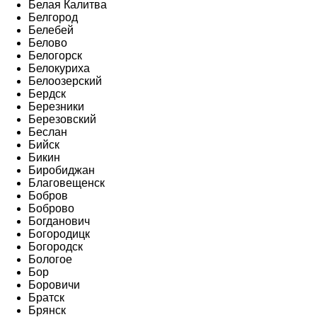
Белая Калитва
Белгород
Белебей
Белово
Белогорск
Белокуриха
Белоозерский
Бердск
Березники
Березовский
Беслан
Бийск
Бикин
Биробиджан
Благовещенск
Бобров
Боброво
Богданович
Богородицк
Богородск
Бологое
Бор
Боровичи
Братск
Брянск