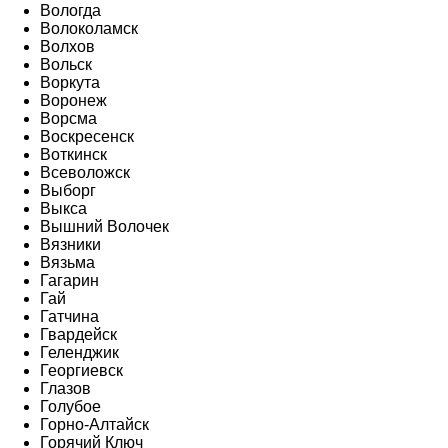
Вологда
Волоколамск
Волхов
Вольск
Воркута
Воронеж
Ворсма
Воскресенск
Воткинск
Всеволожск
Выборг
Выкса
Вышний Волочек
Вязники
Вязьма
Гагарин
Гай
Гатчина
Гвардейск
Геленджик
Георгиевск
Глазов
Голубое
Горно-Алтайск
Горячий Ключ