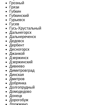
Грозный
Грязи
Губкин
Губкинский
Гурьевск
Гусев
Гусь-Хрустальный
Дальнегорск
Дальнереченск
Дедовск
Дербент
Десногорск
Джанкой
Дзержинск
Дзержинский
Дивеево
Димитровград
Динская
Дмитров
Добрянка
Долгопрудный
Домодедово
Донецк
Дорогобуж
Дрожжино