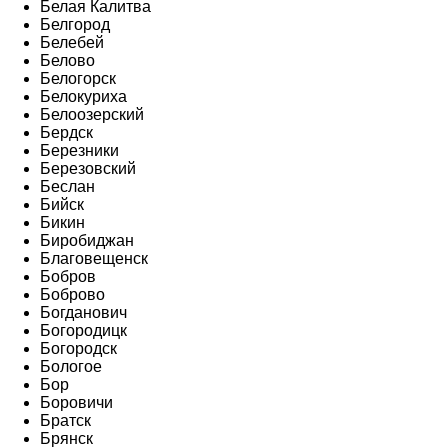
Белая Калитва
Белгород
Белебей
Белово
Белогорск
Белокуриха
Белоозерский
Бердск
Березники
Березовский
Беслан
Бийск
Бикин
Биробиджан
Благовещенск
Бобров
Боброво
Богданович
Богородицк
Богородск
Бологое
Бор
Боровичи
Братск
Брянск