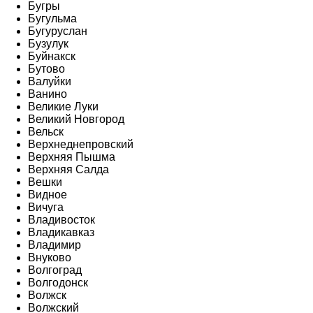
Бугры
Бугульма
Бугуруслан
Бузулук
Буйнакск
Бутово
Валуйки
Ванино
Великие Луки
Великий Новгород
Вельск
Верхнеднепровский
Верхняя Пышма
Верхняя Салда
Вешки
Видное
Вичуга
Владивосток
Владикавказ
Владимир
Внуково
Волгоград
Волгодонск
Волжск
Волжский