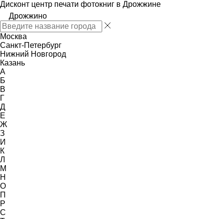
Дисконт центр печати фотокниг в Дрожжине
Дрожжино
Москва
Санкт-Петербург
Нижний Новгород
Казань
А
Б
В
Г
Д
Е
Ж
З
И
К
Л
М
Н
О
П
Р
С