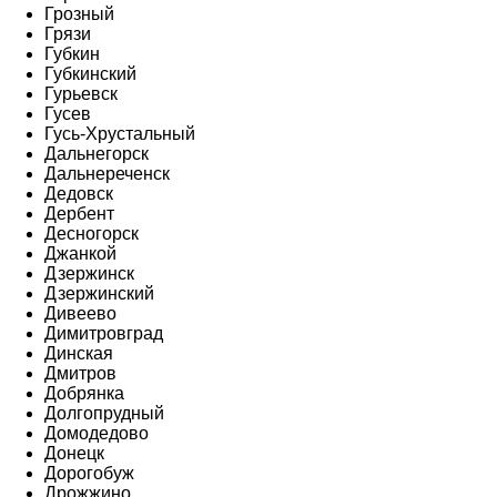
Грозный
Грязи
Губкин
Губкинский
Гурьевск
Гусев
Гусь-Хрустальный
Дальнегорск
Дальнереченск
Дедовск
Дербент
Десногорск
Джанкой
Дзержинск
Дзержинский
Дивеево
Димитровград
Динская
Дмитров
Добрянка
Долгопрудный
Домодедово
Донецк
Дорогобуж
Дрожжино