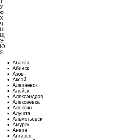
Т
У
Ф
Х
Ч
Ш
Щ
Э
Ю
Я
Абакан
Абинск
Азов
Аксай
Алапаевск
Алейск
Александров
Алексеевка
Алексин
Алушта
Альметьевск
Амурск
Анапа
Ангарск