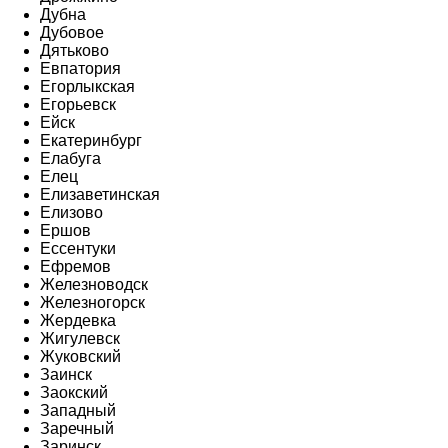
Дубна
Дубовое
Дятьково
Евпатория
Егорлыкская
Егорьевск
Ейск
Екатеринбург
Елабуга
Елец
Елизаветинская
Елизово
Ершов
Ессентуки
Ефремов
Железноводск
Железногорск
Жердевка
Жигулевск
Жуковский
Заинск
Заокский
Западный
Заречный
Заринск