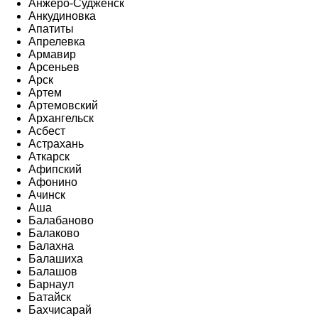
Анжеро-Судженск
Анкудиновка
Апатиты
Апрелевка
Армавир
Арсеньев
Арск
Артем
Артемовский
Архангельск
Асбест
Астрахань
Аткарск
Афипский
Афонино
Ачинск
Аша
Балабаново
Балаково
Балахна
Балашиха
Балашов
Барнаул
Батайск
Бахчисарай