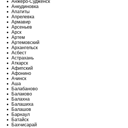
Анжеро-Судженск
Анкудиновка
Апатиты
Апрелевка
Армавир
Арсеньев
Арск
Артем
Артемовский
Архангельск
Асбест
Астрахань
Аткарск
Афипский
Афонино
Ачинск
Аша
Балабаново
Балаково
Балахна
Балашиха
Балашов
Барнаул
Батайск
Бахчисарай