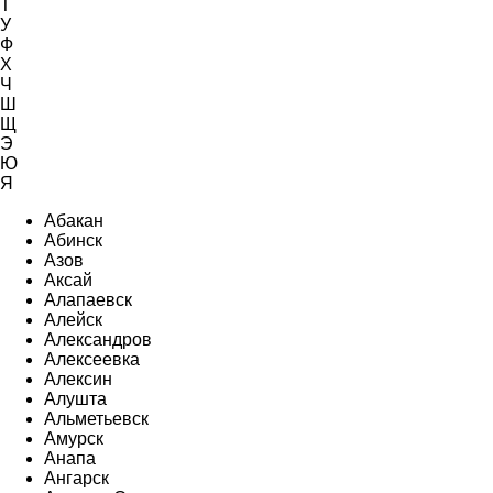
Т
У
Ф
Х
Ч
Ш
Щ
Э
Ю
Я
Абакан
Абинск
Азов
Аксай
Алапаевск
Алейск
Александров
Алексеевка
Алексин
Алушта
Альметьевск
Амурск
Анапа
Ангарск