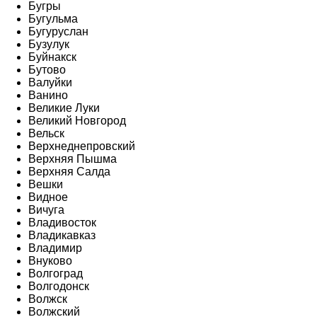
Бугры
Бугульма
Бугуруслан
Бузулук
Буйнакск
Бутово
Валуйки
Ванино
Великие Луки
Великий Новгород
Вельск
Верхнеднепровский
Верхняя Пышма
Верхняя Салда
Вешки
Видное
Вичуга
Владивосток
Владикавказ
Владимир
Внуково
Волгоград
Волгодонск
Волжск
Волжский