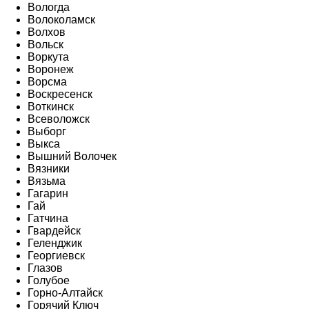
Вологда
Волоколамск
Волхов
Вольск
Воркута
Воронеж
Ворсма
Воскресенск
Воткинск
Всеволожск
Выборг
Выкса
Вышний Волочек
Вязники
Вязьма
Гагарин
Гай
Гатчина
Гвардейск
Геленджик
Георгиевск
Глазов
Голубое
Горно-Алтайск
Горячий Ключ