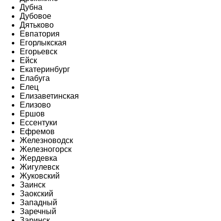
Дубна
Дубовое
Дятьково
Евпатория
Егорлыкская
Егорьевск
Ейск
Екатеринбург
Елабуга
Елец
Елизаветинская
Елизово
Ершов
Ессентуки
Ефремов
Железноводск
Железногорск
Жердевка
Жигулевск
Жуковский
Заинск
Заокский
Западный
Заречный
Заринск