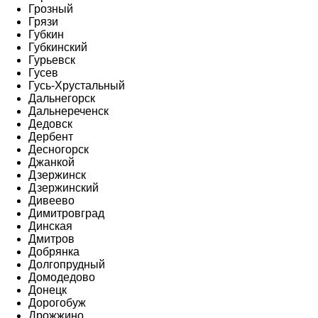
Грозный
Грязи
Губкин
Губкинский
Гурьевск
Гусев
Гусь-Хрустальный
Дальнегорск
Дальнереченск
Дедовск
Дербент
Десногорск
Джанкой
Дзержинск
Дзержинский
Дивеево
Димитровград
Динская
Дмитров
Добрянка
Долгопрудный
Домодедово
Донецк
Дорогобуж
Дрожжино