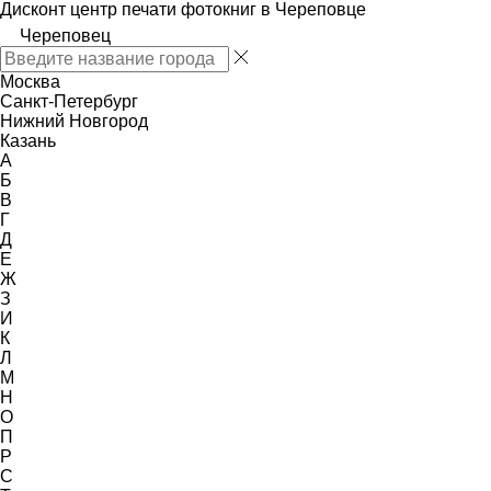
Дисконт центр печати фотокниг в Череповце
Череповец
Москва
Санкт-Петербург
Нижний Новгород
Казань
А
Б
В
Г
Д
Е
Ж
З
И
К
Л
М
Н
О
П
Р
С