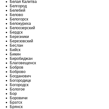
Белая Калитва
Белгород
Белебей
Белово
Белогорск
Белокуриха
Белоозерский
Бердск
Березники
Березовский
Беслан
Бийск
Бикин
Биробиджан
Благовещенск
Бобров
Боброво
Богданович
Богородицк
Богородск
Бологое
Бор
Боровичи
Братск
Брянск