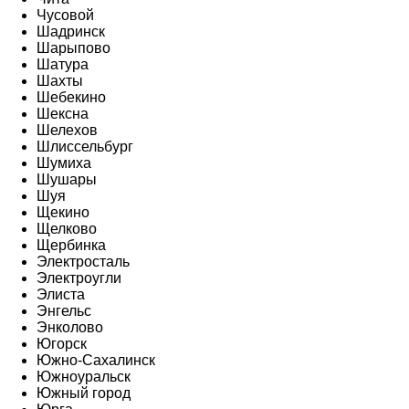
Чусовой
Шадринск
Шарыпово
Шатура
Шахты
Шебекино
Шексна
Шелехов
Шлиссельбург
Шумиха
Шушары
Шуя
Щекино
Щелково
Щербинка
Электросталь
Электроугли
Элиста
Энгельс
Энколово
Югорск
Южно-Сахалинск
Южноуральск
Южный город