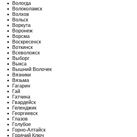
Вологда
Волоколамск
Волхов
Вольск
Воркута
Воронеж
Ворсма
Воскресенск
Воткинск
Всеволожск
Выборг
Выкса
Вышний Волочек
Вязники
Вязьма
Гагарин
Гай
Гатчина
Гвардейск
Геленджик
Георгиевск
Глазов
Голубое
Горно-Алтайск
Горячий Ключ