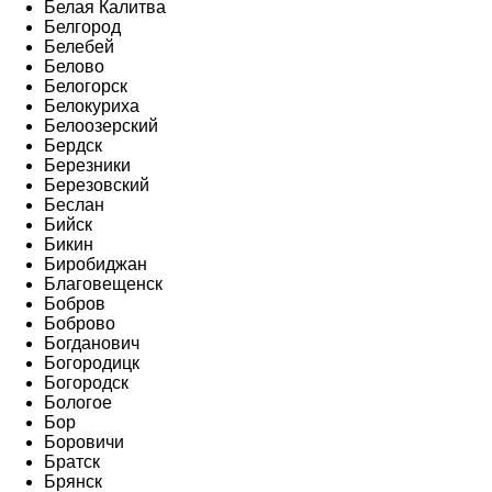
Белая Калитва
Белгород
Белебей
Белово
Белогорск
Белокуриха
Белоозерский
Бердск
Березники
Березовский
Беслан
Бийск
Бикин
Биробиджан
Благовещенск
Бобров
Боброво
Богданович
Богородицк
Богородск
Бологое
Бор
Боровичи
Братск
Брянск