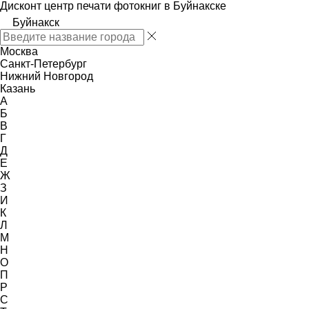
Дисконт центр печати фотокниг в Буйнакске
Буйнакск
Москва
Санкт-Петербург
Нижний Новгород
Казань
А
Б
В
Г
Д
Е
Ж
З
И
К
Л
М
Н
О
П
Р
С