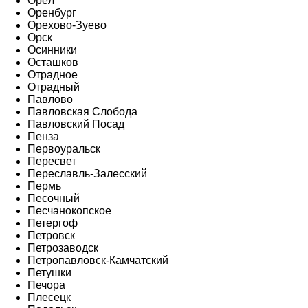
Орёл
Оренбург
Орехово-Зуево
Орск
Осинники
Осташков
Отрадное
Отрадный
Павлово
Павловская Слобода
Павловский Посад
Пенза
Первоуральск
Пересвет
Переславль-Залесский
Пермь
Песочный
Песчанокопское
Петергоф
Петровск
Петрозаводск
Петропавловск-Камчатский
Петушки
Печора
Плесецк