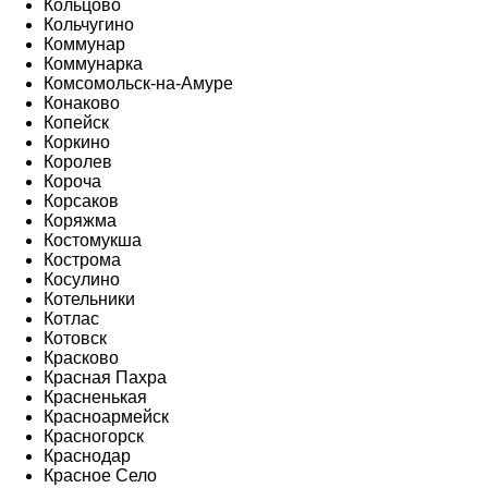
Кольцово
Кольчугино
Коммунар
Коммунарка
Комсомольск-на-Амуре
Конаково
Копейск
Коркино
Королев
Короча
Корсаков
Коряжма
Костомукша
Кострома
Косулино
Котельники
Котлас
Котовск
Красково
Красная Пахра
Красненькая
Красноармейск
Красногорск
Краснодар
Красное Село