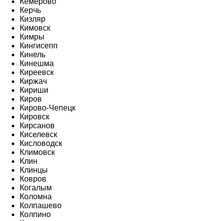
Кемерово
Керчь
Кизляр
Кимовск
Кимры
Кингисепп
Кинель
Кинешма
Киреевск
Киржач
Кириши
Киров
Кирово-Чепецк
Кировск
Кирсанов
Киселевск
Кисловодск
Климовск
Клин
Клинцы
Ковров
Когалым
Коломна
Колпашево
Колпино