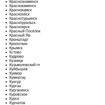
Краснознаменск
Краснокаменск
Краснокамск
Краснообск
Краснотурьинск
Красноуральск
Красноярск
Красный Посёлок
Красный Яр
Кронштадт
Кропоткин
Крымск
Кстово
Кудрово
Кузнецк
Кузьмоловский гп
Куйбышев
Кукмор
Кумертау
Кунгур
Курган
Курганинск
Куровское
Курск
Курчатов