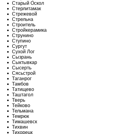
Старый Оскол
Стерлитамак
Стрежевой
Стрельна
Строитель
Стройкерамика
Струнино
Ступино
Сургут
Сухой Лог
Сызрань
Сыктывкар
Сысерть
Сясьстрой
Таганрог
Тамбов
Татищево
Таштагол
Тверь
Тейково
Тельмана
Темрюк
Тимашевск
Тихвин
Тихорецк