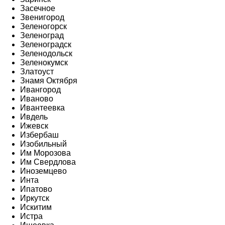
Засечное
Звенигород
Зеленогорск
Зеленоград
Зеленоградск
Зеленодольск
Зеленокумск
Златоуст
Знамя Октября
Ивангород
Иваново
Ивантеевка
Ивдель
Ижевск
Избербаш
Изобильный
Им Морозова
Им Свердлова
Иноземцево
Инта
Ипатово
Иркутск
Искитим
Истра