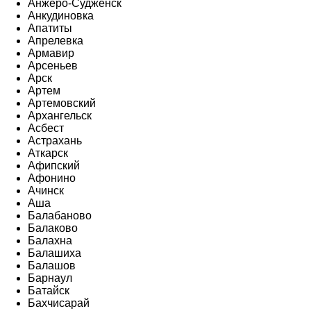
Анжеро-Судженск
Анкудиновка
Апатиты
Апрелевка
Армавир
Арсеньев
Арск
Артем
Артемовский
Архангельск
Асбест
Астрахань
Аткарск
Афипский
Афонино
Ачинск
Аша
Балабаново
Балаково
Балахна
Балашиха
Балашов
Барнаул
Батайск
Бахчисарай