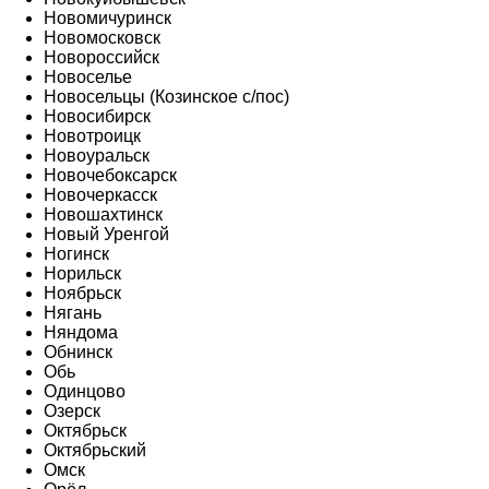
Новомичуринск
Новомосковск
Новороссийск
Новоселье
Новосельцы (Козинское с/пос)
Новосибирск
Новотроицк
Новоуральск
Новочебоксарск
Новочеркасск
Новошахтинск
Новый Уренгой
Ногинск
Норильск
Ноябрьск
Нягань
Няндома
Обнинск
Обь
Одинцово
Озерск
Октябрьск
Октябрьский
Омск