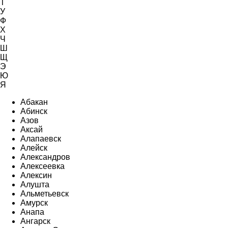
Т
У
Ф
Х
Ч
Ш
Щ
Э
Ю
Я
Абакан
Абинск
Азов
Аксай
Алапаевск
Алейск
Александров
Алексеевка
Алексин
Алушта
Альметьевск
Амурск
Анапа
Ангарск