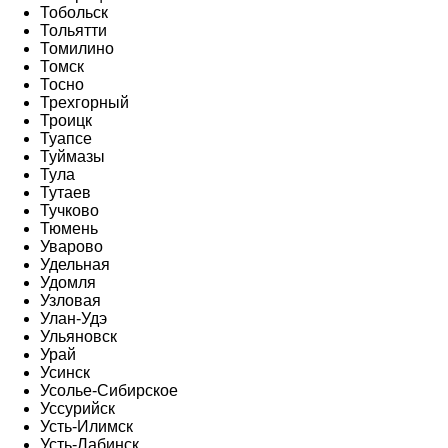
Тобольск
Тольятти
Томилино
Томск
Тосно
Трехгорный
Троицк
Туапсе
Туймазы
Тула
Тутаев
Тучково
Тюмень
Уварово
Удельная
Удомля
Узловая
Улан-Удэ
Ульяновск
Урай
Усинск
Усолье-Сибирское
Уссурийск
Усть-Илимск
Усть-Лабинск