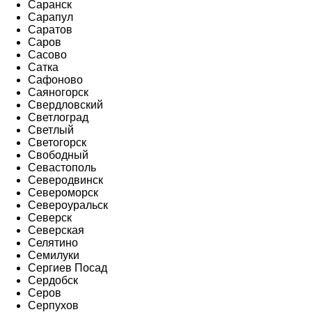
Саранск
Сарапул
Саратов
Саров
Сасово
Сатка
Сафоново
Саяногорск
Свердловский
Светлоград
Светлый
Светогорск
Свободный
Севастополь
Северодвинск
Североморск
Североуральск
Северск
Северская
Селятино
Семилуки
Сергиев Посад
Сердобск
Серов
Серпухов