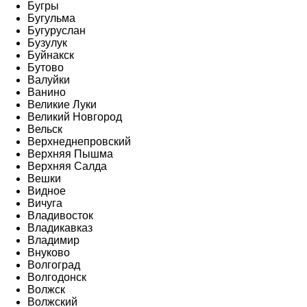
Бугры
Бугульма
Бугуруслан
Бузулук
Буйнакск
Бутово
Валуйки
Ванино
Великие Луки
Великий Новгород
Вельск
Верхнеднепровский
Верхняя Пышма
Верхняя Салда
Вешки
Видное
Вичуга
Владивосток
Владикавказ
Владимир
Внуково
Волгоград
Волгодонск
Волжск
Волжский