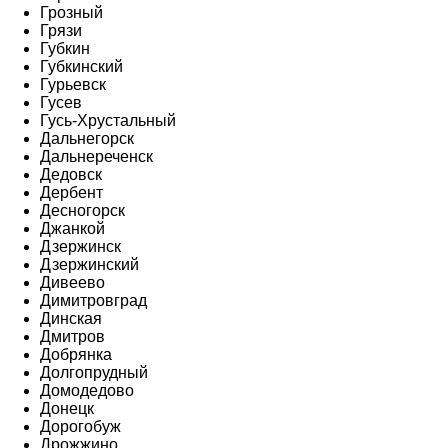
Грозный
Грязи
Губкин
Губкинский
Гурьевск
Гусев
Гусь-Хрустальный
Дальнегорск
Дальнереченск
Дедовск
Дербент
Десногорск
Джанкой
Дзержинск
Дзержинский
Дивеево
Димитровград
Динская
Дмитров
Добрянка
Долгопрудный
Домодедово
Донецк
Дорогобуж
Дрожжино