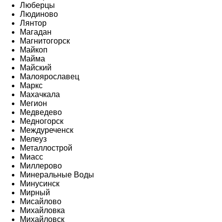
Люберцы
Людиново
Лянтор
Магадан
Магнитогорск
Майкоп
Майма
Майский
Малоярославец
Маркс
Махачкала
Мегион
Медведево
Медногорск
Междуреченск
Мелеуз
Металлострой
Миасс
Миллерово
Минеральные Воды
Минусинск
Мирный
Мисайлово
Михайловка
Михайловск