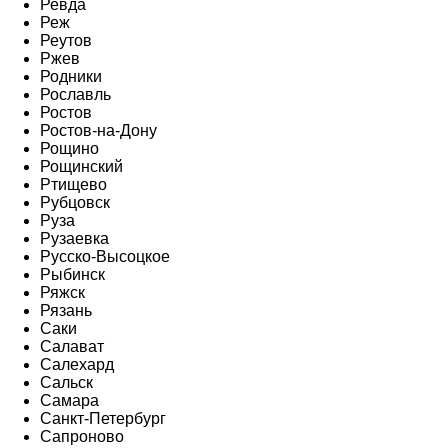
Ревда
Реж
Реутов
Ржев
Родники
Рославль
Ростов
Ростов-на-Дону
Рощино
Рощинский
Ртищево
Рубцовск
Руза
Рузаевка
Русско-Высоцкое
Рыбинск
Ряжск
Рязань
Саки
Салават
Салехард
Сальск
Самара
Санкт-Петербург
Сапроново