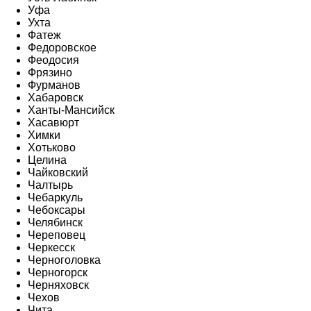
Уфа
Ухта
Фатеж
Федоровское
Феодосия
Фрязино
Фурманов
Хабаровск
Ханты-Мансийск
Хасавюрт
Химки
Хотьково
Целина
Чайковский
Чалтырь
Чебаркуль
Чебоксары
Челябинск
Череповец
Черкесск
Черноголовка
Черногорск
Черняховск
Чехов
Чита