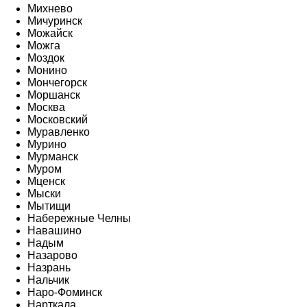
Михнево
Мичуринск
Можайск
Можга
Моздок
Монино
Мончегорск
Моршанск
Москва
Московский
Муравленко
Мурино
Мурманск
Муром
Мценск
Мыски
Мытищи
Набережные Челны
Навашино
Надым
Назарово
Назрань
Нальчик
Наро-Фоминск
Нарткала