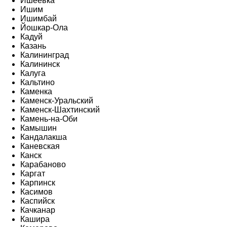
Ишеевка
Ишим
Ишимбай
Йошкар-Ола
Кадуй
Казань
Калининград
Калининск
Калуга
Кальтино
Каменка
Каменск-Уральский
Каменск-Шахтинский
Камень-на-Оби
Камышин
Кандалакша
Каневская
Канск
Карабаново
Каргат
Карпинск
Касимов
Каспийск
Качканар
Кашира