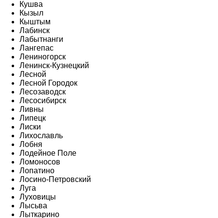
Кушва
Кызыл
Кыштым
Лабинск
Лабытнанги
Лангепас
Лениногорск
Ленинск-Кузнецкий
Лесной
Лесной Городок
Лесозаводск
Лесосибирск
Ливны
Липецк
Лиски
Лихославль
Лобня
Лодейное Поле
Ломоносов
Лопатино
Лосино-Петровский
Луга
Луховицы
Лысьва
Лыткарино