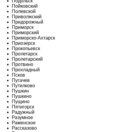
Подольск
Пойковский
Полевской
Приволжский
Придорожный
Приморск
Приморский
Приморско-Ахтарск
Приозерск
Прокопьевск
Пролетарск
Пролетарский
Протвино
Прохладный
Псков
Пугачев
Путилково
Пушкин
Пушкино
Пущино
Пятигорск
Радужный
Разумное
Раменское
Рассказово