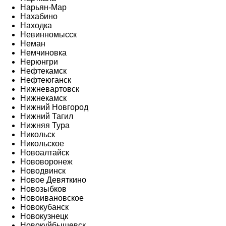
Нарьян-Мар
Нахабино
Находка
Невинномысск
Неман
Немчиновка
Нерюнгри
Нефтекамск
Нефтеюганск
Нижневартовск
Нижнекамск
Нижний Новгород
Нижний Тагил
Нижняя Тура
Никольск
Никольское
Новоалтайск
Нововоронеж
Новодвинск
Новое Девяткино
Новозыбков
Новоивановское
Новокубанск
Новокузнецк
Новокуйбышевск