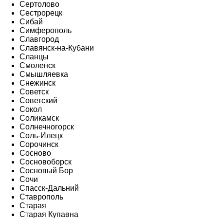
Сертолово
Сестрорецк
Сибай
Симферополь
Славгород
Славянск-на-Кубани
Сланцы
Смоленск
Смышляевка
Снежинск
Советск
Советский
Сокол
Соликамск
Солнечногорск
Соль-Илецк
Сорочинск
Сосново
Сосновоборск
Сосновый Бор
Сочи
Спасск-Дальний
Ставрополь
Старая
Старая Купавна