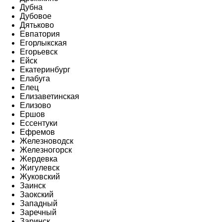
Дубна
Дубовое
Дятьково
Евпатория
Егорлыкская
Егорьевск
Ейск
Екатеринбург
Елабуга
Елец
Елизаветинская
Елизово
Ершов
Ессентуки
Ефремов
Железноводск
Железногорск
Жердевка
Жигулевск
Жуковский
Заинск
Заокский
Западный
Заречный
Заринск