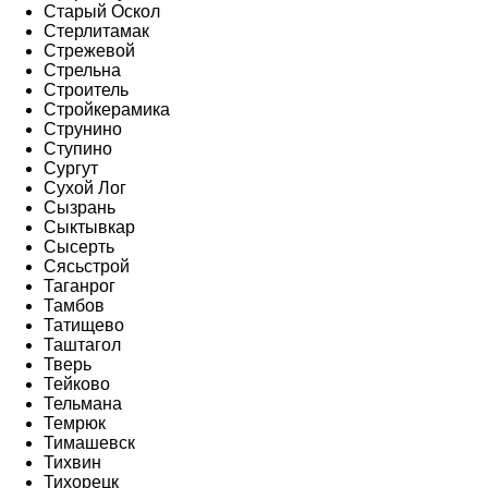
Старый Оскол
Стерлитамак
Стрежевой
Стрельна
Строитель
Стройкерамика
Струнино
Ступино
Сургут
Сухой Лог
Сызрань
Сыктывкар
Сысерть
Сясьстрой
Таганрог
Тамбов
Татищево
Таштагол
Тверь
Тейково
Тельмана
Темрюк
Тимашевск
Тихвин
Тихорецк