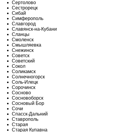
Сертолово
Сестрорецк
Сибай
Симферополь
Славгород
Славянск-на-Кубани
Сланцы
Смоленск
Смышляевка
Снежинск
Советск
Советский
Сокол
Соликамск
Солнечногорск
Соль-Илецк
Сорочинск
Сосново
Сосновоборск
Сосновый Бор
Сочи
Спасск-Дальний
Ставрополь
Старая
Старая Купавна