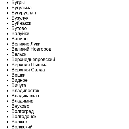
Бугры
Бугульма
Бугуруслан
Бузулук
Буйнакск
Бутово
Валуйки
Ванино
Великие Луки
Великий Новгород
Вельск
Верхнеднепровский
Верхняя Пышма
Верхняя Салда
Вешки
Видное
Вичуга
Владивосток
Владикавказ
Владимир
Внуково
Волгоград
Волгодонск
Волжск
Волжский