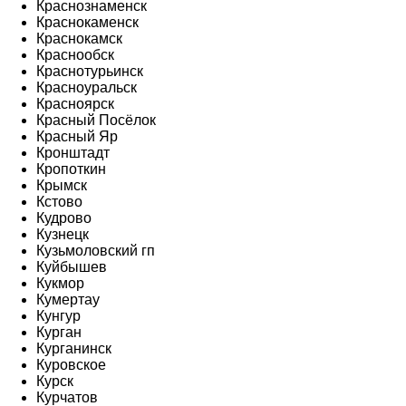
Краснознаменск
Краснокаменск
Краснокамск
Краснообск
Краснотурьинск
Красноуральск
Красноярск
Красный Посёлок
Красный Яр
Кронштадт
Кропоткин
Крымск
Кстово
Кудрово
Кузнецк
Кузьмоловский гп
Куйбышев
Кукмор
Кумертау
Кунгур
Курган
Курганинск
Куровское
Курск
Курчатов