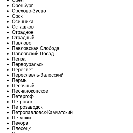
Орёл
Оренбург
Орехово-Зуево
Орск
Осинники
Осташков
Отрадное
Отрадный
Павлово
Павловская Слобода
Павловский Посад
Пенза
Первоуральск
Пересвет
Переславль-Залесский
Пермь
Песочный
Песчанокопское
Петергоф
Петровск
Петрозаводск
Петропавловск-Камчатский
Петушки
Печора
Плесецк