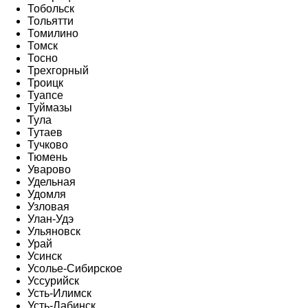
Тобольск
Тольятти
Томилино
Томск
Тосно
Трехгорный
Троицк
Туапсе
Туймазы
Тула
Тутаев
Тучково
Тюмень
Уварово
Удельная
Удомля
Узловая
Улан-Удэ
Ульяновск
Урай
Усинск
Усолье-Сибирское
Уссурийск
Усть-Илимск
Усть-Лабинск