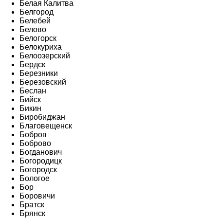
Белая Калитва
Белгород
Белебей
Белово
Белогорск
Белокуриха
Белоозерский
Бердск
Березники
Березовский
Беслан
Бийск
Бикин
Биробиджан
Благовещенск
Бобров
Боброво
Богданович
Богородицк
Богородск
Бологое
Бор
Боровичи
Братск
Брянск