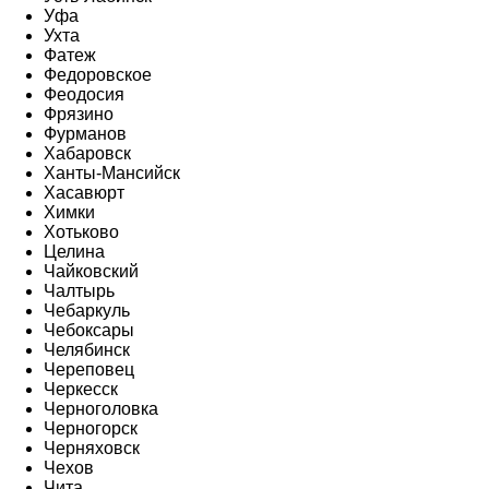
Уфа
Ухта
Фатеж
Федоровское
Феодосия
Фрязино
Фурманов
Хабаровск
Ханты-Мансийск
Хасавюрт
Химки
Хотьково
Целина
Чайковский
Чалтырь
Чебаркуль
Чебоксары
Челябинск
Череповец
Черкесск
Черноголовка
Черногорск
Черняховск
Чехов
Чита