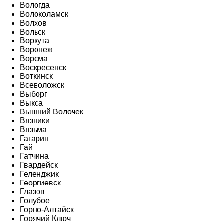
Вологда
Волоколамск
Волхов
Вольск
Воркута
Воронеж
Ворсма
Воскресенск
Воткинск
Всеволожск
Выборг
Выкса
Вышний Волочек
Вязники
Вязьма
Гагарин
Гай
Гатчина
Гвардейск
Геленджик
Георгиевск
Глазов
Голубое
Горно-Алтайск
Горячий Ключ