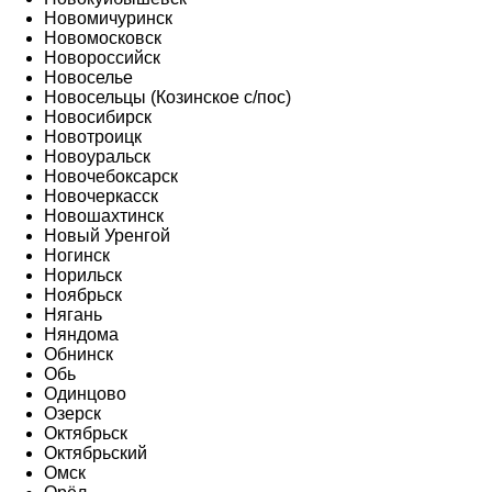
Новомичуринск
Новомосковск
Новороссийск
Новоселье
Новосельцы (Козинское с/пос)
Новосибирск
Новотроицк
Новоуральск
Новочебоксарск
Новочеркасск
Новошахтинск
Новый Уренгой
Ногинск
Норильск
Ноябрьск
Нягань
Няндома
Обнинск
Обь
Одинцово
Озерск
Октябрьск
Октябрьский
Омск