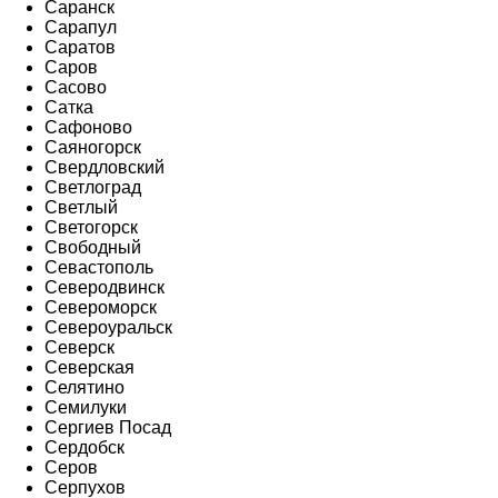
Саранск
Сарапул
Саратов
Саров
Сасово
Сатка
Сафоново
Саяногорск
Свердловский
Светлоград
Светлый
Светогорск
Свободный
Севастополь
Северодвинск
Североморск
Североуральск
Северск
Северская
Селятино
Семилуки
Сергиев Посад
Сердобск
Серов
Серпухов