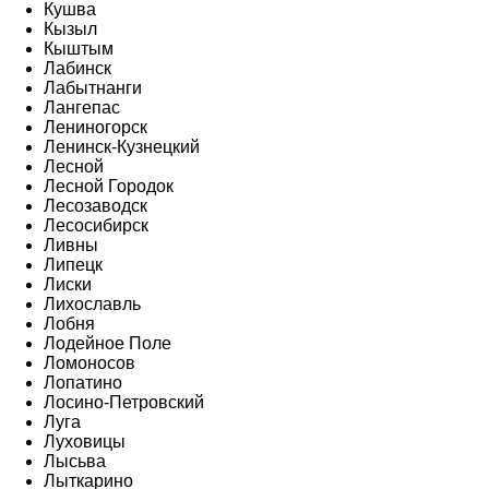
Кушва
Кызыл
Кыштым
Лабинск
Лабытнанги
Лангепас
Лениногорск
Ленинск-Кузнецкий
Лесной
Лесной Городок
Лесозаводск
Лесосибирск
Ливны
Липецк
Лиски
Лихославль
Лобня
Лодейное Поле
Ломоносов
Лопатино
Лосино-Петровский
Луга
Луховицы
Лысьва
Лыткарино