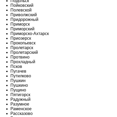
Подольск
Пойковский
Полевской
Приволжский
Придорожный
Приморск
Приморский
Приморско-Ахтарск
Приозерск
Прокопьевск
Пролетарск
Пролетарский
Протвино
Прохладный
Псков
Пугачев
Путилково
Пушкин
Пушкино
Пущино
Пятигорск
Радужный
Разумное
Раменское
Рассказово