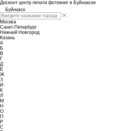
Дисконт центр печати фотокниг в Буйнакске
Буйнакск
Москва
Санкт-Петербург
Нижний Новгород
Казань
А
Б
В
Г
Д
Е
Ж
З
И
К
Л
М
Н
О
П
Р
С