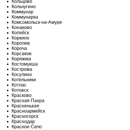
Кольцово
Кольчугино
Коммунар
Коммунарка
Комсомольск-на-Амуре
Конаково
Копейск
Коркино
Королев
Короча
Корсаков
Коряжма
Костомукша
Кострома
Косулино
Котельники
Котлас
Котовск
Красково
Красная Пахра
Красненькая
Красноармейск
Красногорск
Краснодар
Красное Село