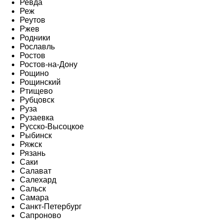
Ревда
Реж
Реутов
Ржев
Родники
Рославль
Ростов
Ростов-на-Дону
Рощино
Рощинский
Ртищево
Рубцовск
Руза
Рузаевка
Русско-Высоцкое
Рыбинск
Ряжск
Рязань
Саки
Салават
Салехард
Сальск
Самара
Санкт-Петербург
Сапроново