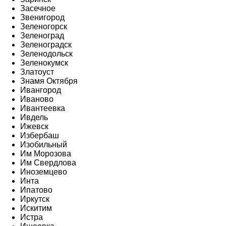
Засечное
Звенигород
Зеленогорск
Зеленоград
Зеленоградск
Зеленодольск
Зеленокумск
Златоуст
Знамя Октября
Ивангород
Иваново
Ивантеевка
Ивдель
Ижевск
Избербаш
Изобильный
Им Морозова
Им Свердлова
Иноземцево
Инта
Ипатово
Иркутск
Искитим
Истра