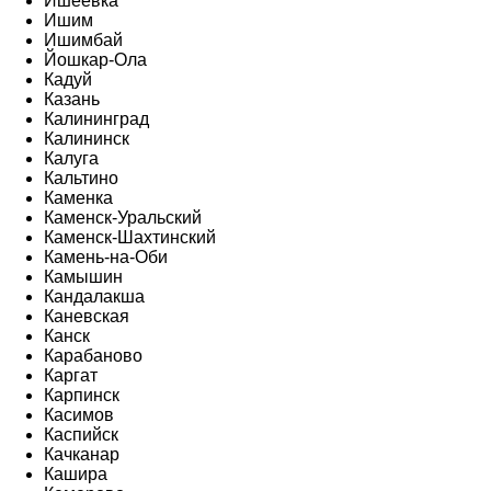
Ишеевка
Ишим
Ишимбай
Йошкар-Ола
Кадуй
Казань
Калининград
Калининск
Калуга
Кальтино
Каменка
Каменск-Уральский
Каменск-Шахтинский
Камень-на-Оби
Камышин
Кандалакша
Каневская
Канск
Карабаново
Каргат
Карпинск
Касимов
Каспийск
Качканар
Кашира