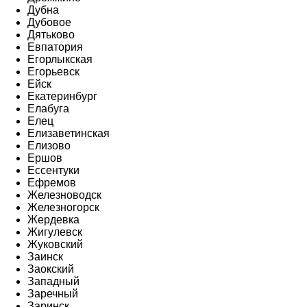
Дубна
Дубовое
Дятьково
Евпатория
Егорлыкская
Егорьевск
Ейск
Екатеринбург
Елабуга
Елец
Елизаветинская
Елизово
Ершов
Ессентуки
Ефремов
Железноводск
Железногорск
Жердевка
Жигулевск
Жуковский
Заинск
Заокский
Западный
Заречный
Заринск