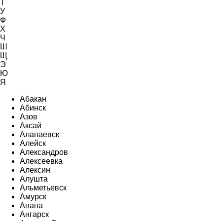
Т
У
Ф
Х
Ч
Ш
Щ
Э
Ю
Я
Абакан
Абинск
Азов
Аксай
Алапаевск
Алейск
Александров
Алексеевка
Алексин
Алушта
Альметьевск
Амурск
Анапа
Ангарск