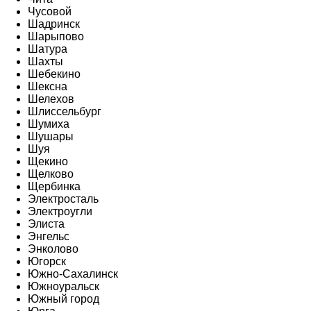
Чусовой
Шадринск
Шарыпово
Шатура
Шахты
Шебекино
Шексна
Шелехов
Шлиссельбург
Шумиха
Шушары
Шуя
Щекино
Щелково
Щербинка
Электросталь
Электроугли
Элиста
Энгельс
Энколово
Югорск
Южно-Сахалинск
Южноуральск
Южный город