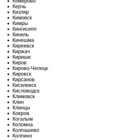
Кемерово
Керчь
Кизляр
Кимовск
Кимры
Кингисепп
Кинель
Кинешма
Киреевск
Киржач
Кириши
Киров
Кирово-Чепецк
Кировск
Кирсанов
Киселевск
Кисловодск
Климовск
Клин
Клинцы
Ковров
Когалым
Коломна
Колпашево
Колпино