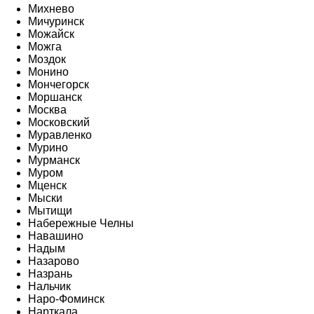
Михнево
Мичуринск
Можайск
Можга
Моздок
Монино
Мончегорск
Моршанск
Москва
Московский
Муравленко
Мурино
Мурманск
Муром
Мценск
Мыски
Мытищи
Набережные Челны
Навашино
Надым
Назарово
Назрань
Нальчик
Наро-Фоминск
Нарткала