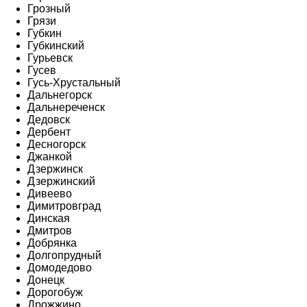
Грозный
Грязи
Губкин
Губкинский
Гурьевск
Гусев
Гусь-Хрустальный
Дальнегорск
Дальнереченск
Дедовск
Дербент
Десногорск
Джанкой
Дзержинск
Дзержинский
Дивеево
Димитровград
Динская
Дмитров
Добрянка
Долгопрудный
Домодедово
Донецк
Дорогобуж
Дрожжино