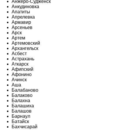
Анжеро-Судженск
Анкудиновка
Апатиты
Апрелевка
Армавир
Арсеньев
Арск
Артем
Артемовский
Архангельск
Асбест
Астрахань
Аткарск
Афипский
Афонино
Ачинск
Аша
Балабаново
Балаково
Балахна
Балашиха
Балашов
Барнаул
Батайск
Бахчисарай