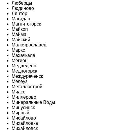
Люберцы
Людиново
Лянтор
Магадан
Магнитогорск
Майкоп
Майма
Майский
Малоярославец
Маркс
Махачкала
Мегион
Медведево
Медногорск
Междуреченск
Мелеуз
Металлострой
Миасс
Миллерово
Минеральные Воды
Минусинск
Мирный
Мисайлово
Михайловка
Михайловск