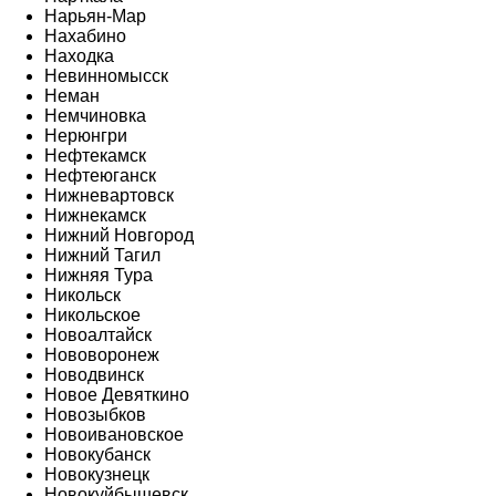
Нарьян-Мар
Нахабино
Находка
Невинномысск
Неман
Немчиновка
Нерюнгри
Нефтекамск
Нефтеюганск
Нижневартовск
Нижнекамск
Нижний Новгород
Нижний Тагил
Нижняя Тура
Никольск
Никольское
Новоалтайск
Нововоронеж
Новодвинск
Новое Девяткино
Новозыбков
Новоивановское
Новокубанск
Новокузнецк
Новокуйбышевск