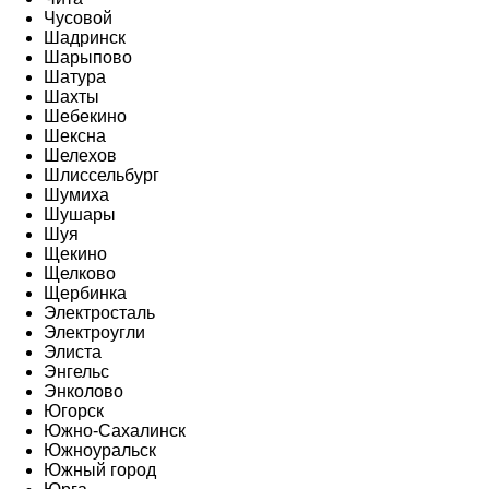
Чусовой
Шадринск
Шарыпово
Шатура
Шахты
Шебекино
Шексна
Шелехов
Шлиссельбург
Шумиха
Шушары
Шуя
Щекино
Щелково
Щербинка
Электросталь
Электроугли
Элиста
Энгельс
Энколово
Югорск
Южно-Сахалинск
Южноуральск
Южный город