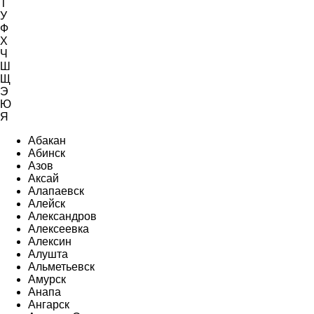
Т
У
Ф
Х
Ч
Ш
Щ
Э
Ю
Я
Абакан
Абинск
Азов
Аксай
Алапаевск
Алейск
Александров
Алексеевка
Алексин
Алушта
Альметьевск
Амурск
Анапа
Ангарск