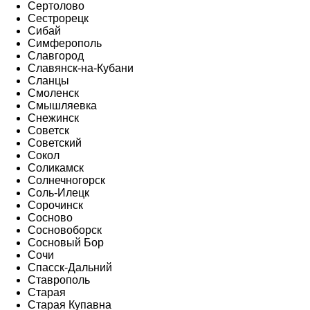
Сертолово
Сестрорецк
Сибай
Симферополь
Славгород
Славянск-на-Кубани
Сланцы
Смоленск
Смышляевка
Снежинск
Советск
Советский
Сокол
Соликамск
Солнечногорск
Соль-Илецк
Сорочинск
Сосново
Сосновоборск
Сосновый Бор
Сочи
Спасск-Дальний
Ставрополь
Старая
Старая Купавна