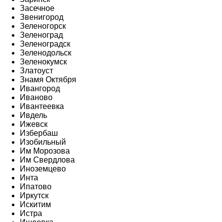
Засечное
Звенигород
Зеленогорск
Зеленоград
Зеленоградск
Зеленодольск
Зеленокумск
Златоуст
Знамя Октября
Ивангород
Иваново
Ивантеевка
Ивдель
Ижевск
Избербаш
Изобильный
Им Морозова
Им Свердлова
Иноземцево
Инта
Ипатово
Иркутск
Искитим
Истра