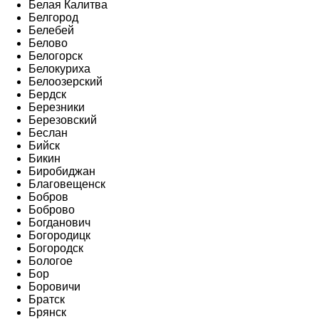
Белая Калитва
Белгород
Белебей
Белово
Белогорск
Белокуриха
Белоозерский
Бердск
Березники
Березовский
Беслан
Бийск
Бикин
Биробиджан
Благовещенск
Бобров
Боброво
Богданович
Богородицк
Богородск
Бологое
Бор
Боровичи
Братск
Брянск