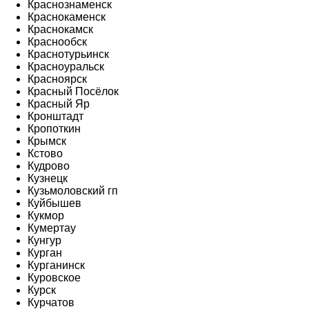
Краснознаменск
Краснокаменск
Краснокамск
Краснообск
Краснотурьинск
Красноуральск
Красноярск
Красный Посёлок
Красный Яр
Кронштадт
Кропоткин
Крымск
Кстово
Кудрово
Кузнецк
Кузьмоловский гп
Куйбышев
Кукмор
Кумертау
Кунгур
Курган
Курганинск
Куровское
Курск
Курчатов