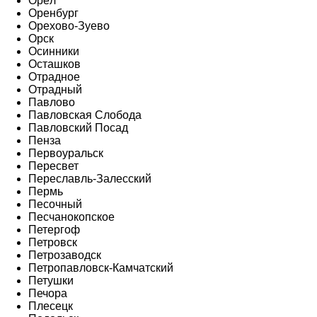
Орёл
Оренбург
Орехово-Зуево
Орск
Осинники
Осташков
Отрадное
Отрадный
Павлово
Павловская Слобода
Павловский Посад
Пенза
Первоуральск
Пересвет
Переславль-Залесский
Пермь
Песочный
Песчанокопское
Петергоф
Петровск
Петрозаводск
Петропавловск-Камчатский
Петушки
Печора
Плесецк