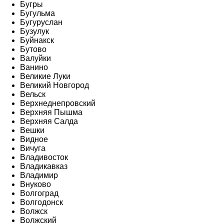
Бугры
Бугульма
Бугуруслан
Бузулук
Буйнакск
Бутово
Валуйки
Ванино
Великие Луки
Великий Новгород
Вельск
Верхнеднепровский
Верхняя Пышма
Верхняя Салда
Вешки
Видное
Вичуга
Владивосток
Владикавказ
Владимир
Внуково
Волгоград
Волгодонск
Волжск
Волжский