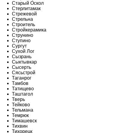
Старый Оскол
Стерлитамак
Стрежевой
Стрельна
Строитель
Стройкерамика
Струнино
Ступино
Сургут
Сухой Лог
Сызрань
Сыктывкар
Сысерть
Сясьстрой
Таганрог
Тамбов
Татищево
Таштагол
Тверь
Тейково
Тельмана
Темрюк
Тимашевск
Тихвин
Тихорецк