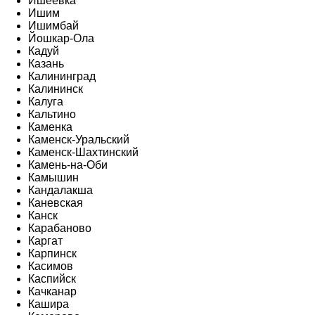
Ишеевка
Ишим
Ишимбай
Йошкар-Ола
Кадуй
Казань
Калининград
Калининск
Калуга
Кальтино
Каменка
Каменск-Уральский
Каменск-Шахтинский
Камень-на-Оби
Камышин
Кандалакша
Каневская
Канск
Карабаново
Каргат
Карпинск
Касимов
Каспийск
Качканар
Кашира