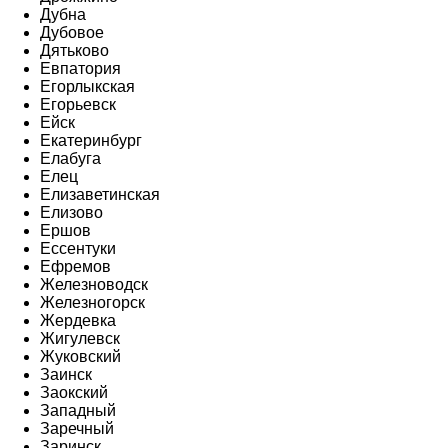
Дубна
Дубовое
Дятьково
Евпатория
Егорлыкская
Егорьевск
Ейск
Екатеринбург
Елабуга
Елец
Елизаветинская
Елизово
Ершов
Ессентуки
Ефремов
Железноводск
Железногорск
Жердевка
Жигулевск
Жуковский
Заинск
Заокский
Западный
Заречный
Заринск