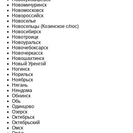
Новомичуринск
Новомосковск
Новороссийск
Новоселье
Новосельцы (Козинское с/пос)
Новосибирск
Новотроицк
Новоуральск
Новочебоксарск
Новочеркасск
Новошахтинск
Новый Уренгой
Ногинск
Норильск
Ноябрьск
Нягань
Няндома
Обнинск
Обь
Одинцово
Озерск
Октябрьск
Октябрьский
Омск