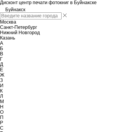
Дисконт центр печати фотокниг в Буйнакске
Буйнакск
Москва
Санкт-Петербург
Нижний Новгород
Казань
А
Б
В
Г
Д
Е
Ж
З
И
К
Л
М
Н
О
П
Р
С