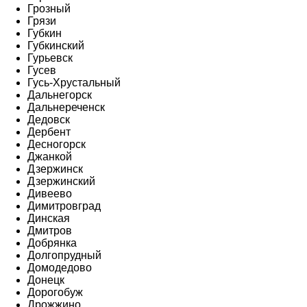
Грозный
Грязи
Губкин
Губкинский
Гурьевск
Гусев
Гусь-Хрустальный
Дальнегорск
Дальнереченск
Дедовск
Дербент
Десногорск
Джанкой
Дзержинск
Дзержинский
Дивеево
Димитровград
Динская
Дмитров
Добрянка
Долгопрудный
Домодедово
Донецк
Дорогобуж
Дрожжино