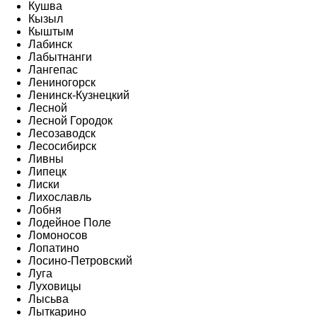
Кушва
Кызыл
Кыштым
Лабинск
Лабытнанги
Лангепас
Лениногорск
Ленинск-Кузнецкий
Лесной
Лесной Городок
Лесозаводск
Лесосибирск
Ливны
Липецк
Лиски
Лихославль
Лобня
Лодейное Поле
Ломоносов
Лопатино
Лосино-Петровский
Луга
Луховицы
Лысьва
Лыткарино