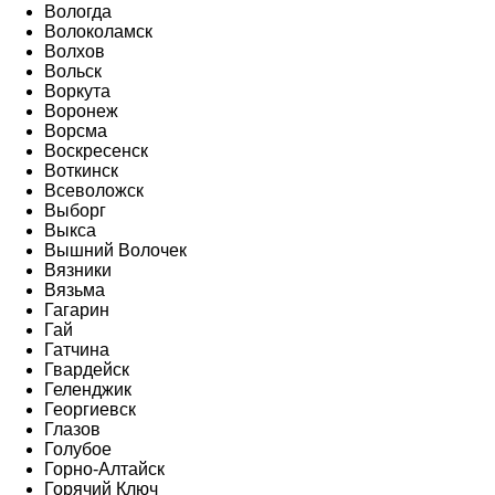
Вологда
Волоколамск
Волхов
Вольск
Воркута
Воронеж
Ворсма
Воскресенск
Воткинск
Всеволожск
Выборг
Выкса
Вышний Волочек
Вязники
Вязьма
Гагарин
Гай
Гатчина
Гвардейск
Геленджик
Георгиевск
Глазов
Голубое
Горно-Алтайск
Горячий Ключ