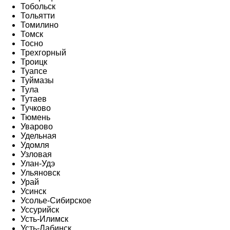
Тобольск
Тольятти
Томилино
Томск
Тосно
Трехгорный
Троицк
Туапсе
Туймазы
Тула
Тутаев
Тучково
Тюмень
Уварово
Удельная
Удомля
Узловая
Улан-Удэ
Ульяновск
Урай
Усинск
Усолье-Сибирское
Уссурийск
Усть-Илимск
Усть-Лабинск