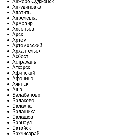
Анжеро-Судженск
Анкудиновка
Апатиты
Апрелевка
Армавир
Арсеньев
Арск
Артем
Артемовский
Архангельск
Асбест
Астрахань
Аткарск
Афипский
Афонино
Ачинск
Аша
Балабаново
Балаково
Балахна
Балашиха
Балашов
Барнаул
Батайск
Бахчисарай