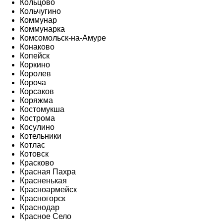
Кольцово
Кольчугино
Коммунар
Коммунарка
Комсомольск-на-Амуре
Конаково
Копейск
Коркино
Королев
Короча
Корсаков
Коряжма
Костомукша
Кострома
Косулино
Котельники
Котлас
Котовск
Красково
Красная Пахра
Красненькая
Красноармейск
Красногорск
Краснодар
Красное Село