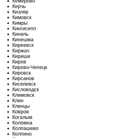
Кемерово
Керчь
Кизляр
Кимовск
Кимры
Кингисепп
Кинель
Кинешма
Киреевск
Киржач
Кириши
Киров
Кирово-Чепецк
Кировск
Кирсанов
Киселевск
Кисловодск
Климовск
Клин
Клинцы
Ковров
Когалым
Коломна
Колпашево
Колпино