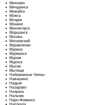
Михнево
Мичуринск
Можайск
Можга
Моздок
Монино
Мончегорск
Моршанск
Москва
Московский
Муравленко
Мурино
Мурманск
Муром
Мценск
Мыски
Мытищи
Набережные Челны
Навашино
Надым
Назарово
Назрань
Нальчик
Наро-Фоминск
Нарткала