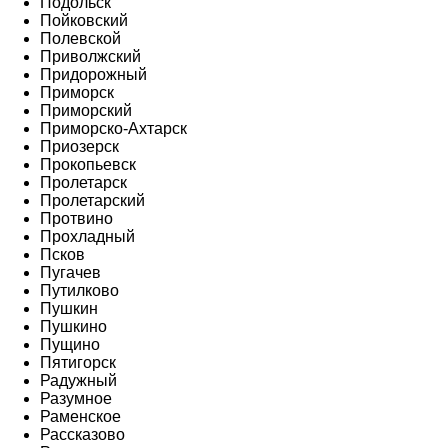
Подольск
Пойковский
Полевской
Приволжский
Придорожный
Приморск
Приморский
Приморско-Ахтарск
Приозерск
Прокопьевск
Пролетарск
Пролетарский
Протвино
Прохладный
Псков
Пугачев
Путилково
Пушкин
Пушкино
Пущино
Пятигорск
Радужный
Разумное
Раменское
Рассказово