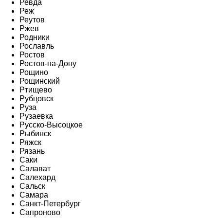
Ревда
Реж
Реутов
Ржев
Родники
Рославль
Ростов
Ростов-на-Дону
Рощино
Рощинский
Ртищево
Рубцовск
Руза
Рузаевка
Русско-Высоцкое
Рыбинск
Ряжск
Рязань
Саки
Салават
Салехард
Сальск
Самара
Санкт-Петербург
Сапроново