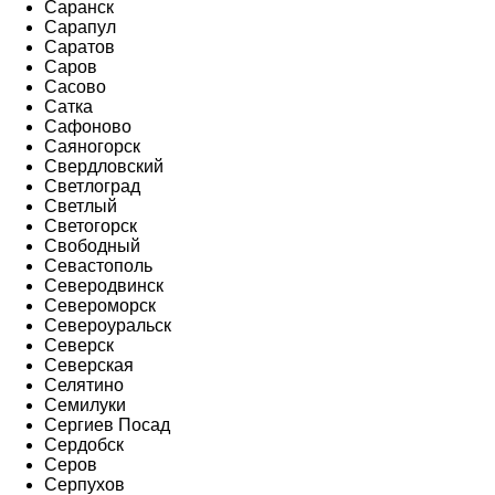
Саранск
Сарапул
Саратов
Саров
Сасово
Сатка
Сафоново
Саяногорск
Свердловский
Светлоград
Светлый
Светогорск
Свободный
Севастополь
Северодвинск
Североморск
Североуральск
Северск
Северская
Селятино
Семилуки
Сергиев Посад
Сердобск
Серов
Серпухов