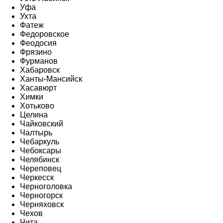
Уфа
Ухта
Фатеж
Федоровское
Феодосия
Фрязино
Фурманов
Хабаровск
Ханты-Мансийск
Хасавюрт
Химки
Хотьково
Целина
Чайковский
Чалтырь
Чебаркуль
Чебоксары
Челябинск
Череповец
Черкесск
Черноголовка
Черногорск
Черняховск
Чехов
Чита