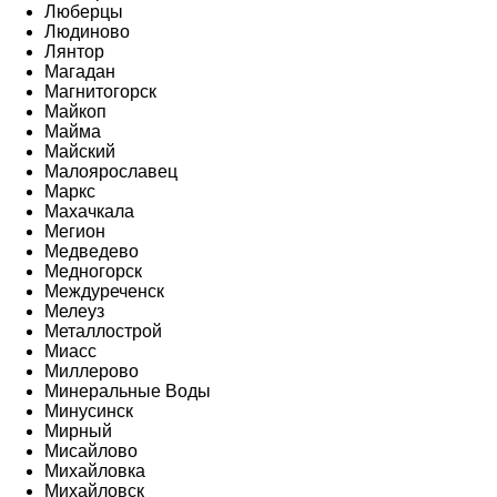
Люберцы
Людиново
Лянтор
Магадан
Магнитогорск
Майкоп
Майма
Майский
Малоярославец
Маркс
Махачкала
Мегион
Медведево
Медногорск
Междуреченск
Мелеуз
Металлострой
Миасс
Миллерово
Минеральные Воды
Минусинск
Мирный
Мисайлово
Михайловка
Михайловск