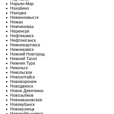
Нарьян-Мар
Нахабино
Находка
Невинномысск
Неман
Немчиновка
Нерюнгри
Нефтекамск
Нефтеюганск
Нижневартовск
Нижнекамск
Нижний Новгород
Нижний Тагил
Нижняя Тура
Никольск
Никольское
Новоалтайск
Нововоронеж
Новодвинск
Новое Девяткино
Новозыбков
Новоивановское
Новокубанск
Новокузнецк
Новокуйбышевск