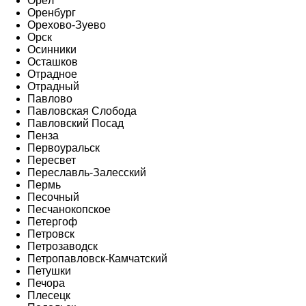
Орёл
Оренбург
Орехово-Зуево
Орск
Осинники
Осташков
Отрадное
Отрадный
Павлово
Павловская Слобода
Павловский Посад
Пенза
Первоуральск
Пересвет
Переславль-Залесский
Пермь
Песочный
Песчанокопское
Петергоф
Петровск
Петрозаводск
Петропавловск-Камчатский
Петушки
Печора
Плесецк