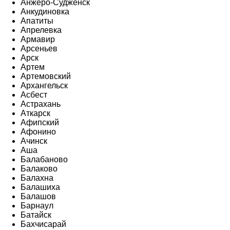
Анжеро-Судженск
Анкудиновка
Апатиты
Апрелевка
Армавир
Арсеньев
Арск
Артем
Артемовский
Архангельск
Асбест
Астрахань
Аткарск
Афипский
Афонино
Ачинск
Аша
Балабаново
Балаково
Балахна
Балашиха
Балашов
Барнаул
Батайск
Бахчисарай