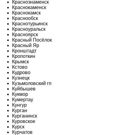
Краснознаменск
Краснокаменск
Краснокамск
Краснообск
Краснотурьинск
Красноуральск
Красноярск
Красный Посёлок
Красный Яр
Кронштадт
Кропоткин
Крымск
Кстово
Кудрово
Кузнецк
Кузьмоловский гп
Куйбышев
Кукмор
Кумертау
Кунгур
Курган
Курганинск
Куровское
Курск
Курчатов