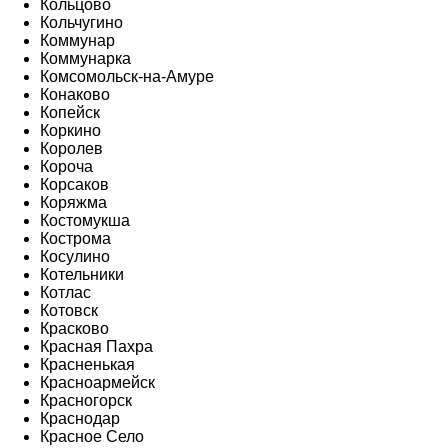
Кольцово
Кольчугино
Коммунар
Коммунарка
Комсомольск-на-Амуре
Конаково
Копейск
Коркино
Королев
Короча
Корсаков
Коряжма
Костомукша
Кострома
Косулино
Котельники
Котлас
Котовск
Красково
Красная Пахра
Красненькая
Красноармейск
Красногорск
Краснодар
Красное Село