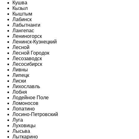
Кушва
Кызыл
Кыштым
Лабинск
Лабытнанги
Лангепас
Лениногорск
Ленинск-Кузнецкий
Лесной
Лесной Городок
Лесозаводск
Лесосибирск
Ливны
Липецк
Лиски
Лихославль
Лобня
Лодейное Поле
Ломоносов
Лопатино
Лосино-Петровский
Луга
Луховицы
Лысьва
Лыткарино