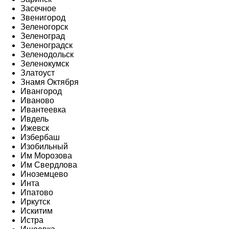
Засечное
Звенигород
Зеленогорск
Зеленоград
Зеленоградск
Зеленодольск
Зеленокумск
Златоуст
Знамя Октября
Ивангород
Иваново
Ивантеевка
Ивдель
Ижевск
Избербаш
Изобильный
Им Морозова
Им Свердлова
Иноземцево
Инта
Ипатово
Иркутск
Искитим
Истра