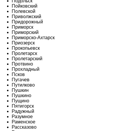
Подольск
Пойковский
Полевской
Приволжский
Придорожный
Приморск
Приморский
Приморско-Ахтарск
Приозерск
Прокопьевск
Пролетарск
Пролетарский
Протвино
Прохладный
Псков
Пугачев
Путилково
Пушкин
Пушкино
Пущино
Пятигорск
Радужный
Разумное
Раменское
Рассказово