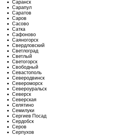
Саранск
Сарапул
Саратов
Саров
Сасово
Сатка
Сафоново
Саяногорск
Свердловский
Светлоград
Светлый
Светогорск
Свободный
Севастополь
Северодвинск
Североморск
Североуральск
Северск
Северская
Селятино
Семилуки
Сергиев Посад
Сердобск
Серов
Серпухов