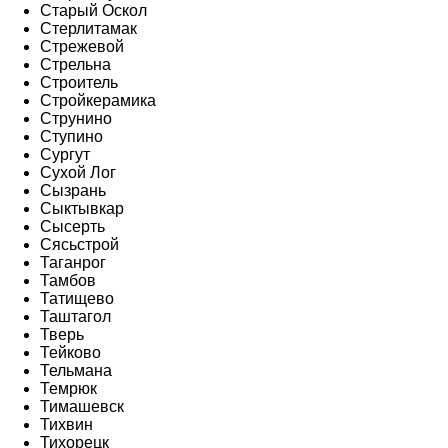
Старый Оскол
Стерлитамак
Стрежевой
Стрельна
Строитель
Стройкерамика
Струнино
Ступино
Сургут
Сухой Лог
Сызрань
Сыктывкар
Сысерть
Сясьстрой
Таганрог
Тамбов
Татищево
Таштагол
Тверь
Тейково
Тельмана
Темрюк
Тимашевск
Тихвин
Тихорецк