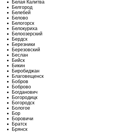
Белая Калитва
Белгород
Белебей
Белово
Белогорск
Белокуриха
Белоозерский
Бердск
Березники
Березовский
Беслан
Бийск
Бикин
Биробиджан
Благовещенск
Бобров
Боброво
Богданович
Богородицк
Богородск
Бологое
Бор
Боровичи
Братск
Брянск