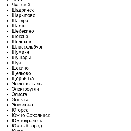
Чусовой
Шадринск
Шарыпово
Шатура
Шахты
Шебекино
Шексна
Шелехов
Шлиссельбург
Шумиха
Шушары
Шуя
Щекино
Щелково
Щербинка
Электросталь
Электроугли
Элиста
Энгельс
Энколово
Югорск
Южно-Сахалинск
Южноуральск
Южный город