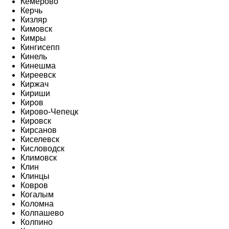
Кемерово
Керчь
Кизляр
Кимовск
Кимры
Кингисепп
Кинель
Кинешма
Киреевск
Киржач
Кириши
Киров
Кирово-Чепецк
Кировск
Кирсанов
Киселевск
Кисловодск
Климовск
Клин
Клинцы
Ковров
Когалым
Коломна
Колпашево
Колпино