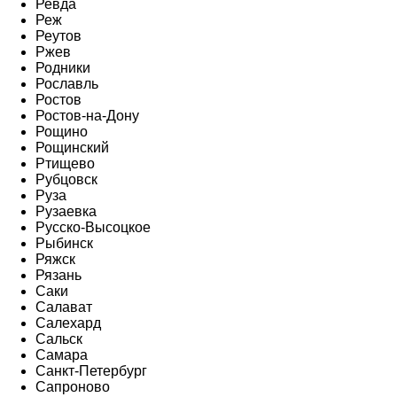
Ревда
Реж
Реутов
Ржев
Родники
Рославль
Ростов
Ростов-на-Дону
Рощино
Рощинский
Ртищево
Рубцовск
Руза
Рузаевка
Русско-Высоцкое
Рыбинск
Ряжск
Рязань
Саки
Салават
Салехард
Сальск
Самара
Санкт-Петербург
Сапроново