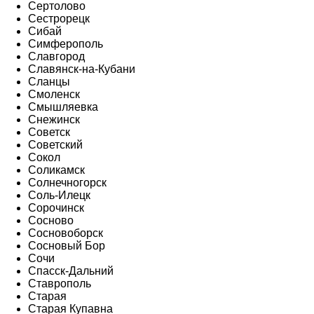
Сертолово
Сестрорецк
Сибай
Симферополь
Славгород
Славянск-на-Кубани
Сланцы
Смоленск
Смышляевка
Снежинск
Советск
Советский
Сокол
Соликамск
Солнечногорск
Соль-Илецк
Сорочинск
Сосново
Сосновоборск
Сосновый Бор
Сочи
Спасск-Дальний
Ставрополь
Старая
Старая Купавна