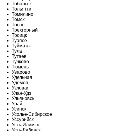
Тобольск
Тольятти
Томилино
Томск
Тосно
Трехгорный
Троицк
Туапсе
Туймазы
Тула
Тутаев
Тучково
Тюмень
Уварово
Удельная
Удомля
Узловая
Улан-Удэ
Ульяновск
Урай
Усинск
Усолье-Сибирское
Уссурийск
Усть-Илимск
Усть-Лабинск