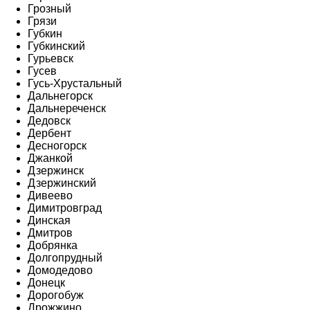
Грозный
Грязи
Губкин
Губкинский
Гурьевск
Гусев
Гусь-Хрустальный
Дальнегорск
Дальнереченск
Дедовск
Дербент
Десногорск
Джанкой
Дзержинск
Дзержинский
Дивеево
Димитровград
Динская
Дмитров
Добрянка
Долгопрудный
Домодедово
Донецк
Дорогобуж
Дрожжино