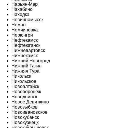
Нарьян-Мар
Нахабино
Находка
Невинномысск
Неман
Немчиновка
Нерюнгри
Нефтекамск
Нефтеюганск
Нижневартовск
Нижнекамск
Нижний Новгород
Нижний Тагил
Нижняя Тура
Никольск
Никольское
Новоалтайск
Нововоронеж
Новодвинск
Новое Девяткино
Новозыбков
Новоивановское
Новокубанск
Новокузнецк
Новокуйбышевск