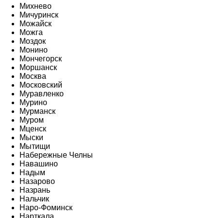
Михнево
Мичуринск
Можайск
Можга
Моздок
Монино
Мончегорск
Моршанск
Москва
Московский
Муравленко
Мурино
Мурманск
Муром
Мценск
Мыски
Мытищи
Набережные Челны
Навашино
Надым
Назарово
Назрань
Нальчик
Наро-Фоминск
Нарткала