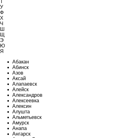
Т
У
Ф
Х
Ч
Ш
Щ
Э
Ю
Я
Абакан
Абинск
Азов
Аксай
Алапаевск
Алейск
Александров
Алексеевка
Алексин
Алушта
Альметьевск
Амурск
Анапа
Ангарск