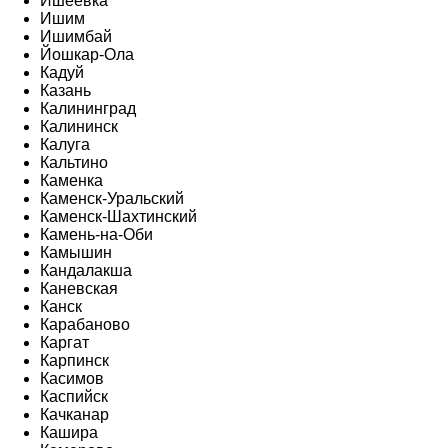
Ишеевка
Ишим
Ишимбай
Йошкар-Ола
Кадуй
Казань
Калининград
Калининск
Калуга
Кальтино
Каменка
Каменск-Уральский
Каменск-Шахтинский
Камень-на-Оби
Камышин
Кандалакша
Каневская
Канск
Карабаново
Каргат
Карпинск
Касимов
Каспийск
Качканар
Кашира