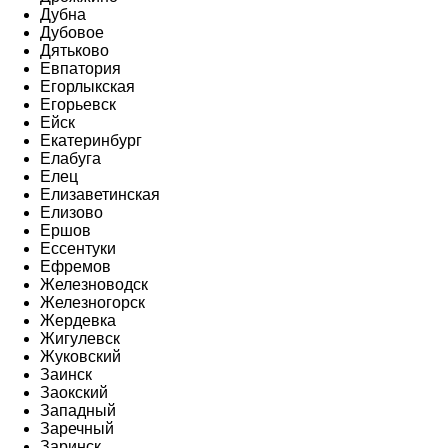
Дубна
Дубовое
Дятьково
Евпатория
Егорлыкская
Егорьевск
Ейск
Екатеринбург
Елабуга
Елец
Елизаветинская
Елизово
Ершов
Ессентуки
Ефремов
Железноводск
Железногорск
Жердевка
Жигулевск
Жуковский
Заинск
Заокский
Западный
Заречный
Заринск