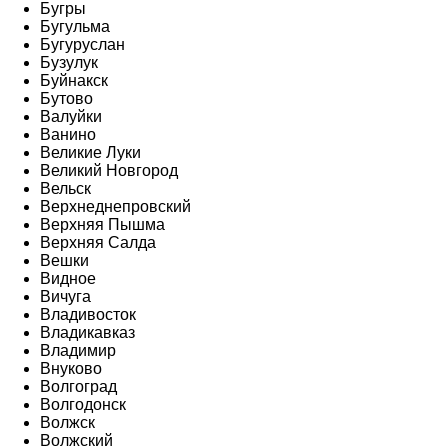
Бугры
Бугульма
Бугуруслан
Бузулук
Буйнакск
Бутово
Валуйки
Ванино
Великие Луки
Великий Новгород
Вельск
Верхнеднепровский
Верхняя Пышма
Верхняя Салда
Вешки
Видное
Вичуга
Владивосток
Владикавказ
Владимир
Внуково
Волгоград
Волгодонск
Волжск
Волжский