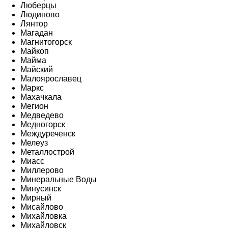
Люберцы
Людиново
Лянтор
Магадан
Магнитогорск
Майкоп
Майма
Майский
Малоярославец
Маркс
Махачкала
Мегион
Медведево
Медногорск
Междуреченск
Мелеуз
Металлострой
Миасс
Миллерово
Минеральные Воды
Минусинск
Мирный
Мисайлово
Михайловка
Михайловск