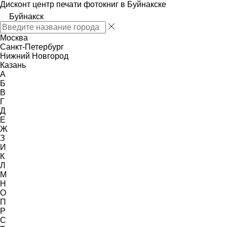
Дисконт центр печати фотокниг в Буйнакске
Буйнакск
Москва
Санкт-Петербург
Нижний Новгород
Казань
А
Б
В
Г
Д
Е
Ж
З
И
К
Л
М
Н
О
П
Р
С