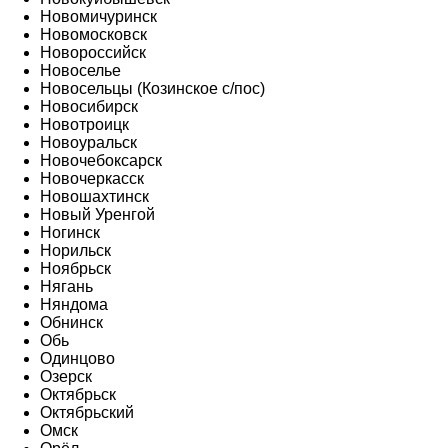
Новомичуринск
Новомосковск
Новороссийск
Новоселье
Новосельцы (Козинское с/пос)
Новосибирск
Новотроицк
Новоуральск
Новочебоксарск
Новочеркасск
Новошахтинск
Новый Уренгой
Ногинск
Норильск
Ноябрьск
Нягань
Няндома
Обнинск
Обь
Одинцово
Озерск
Октябрьск
Октябрьский
Омск