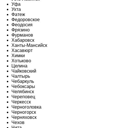
Уфа
Ухта
Фатеж
Федоровское
Феодосия
Фрязино
Фурманов
Хабаровск
Ханты-Мансийск
Хасавюрт
Химки
Хотьково
Целина
Чайковский
Чалтырь
Чебаркуль
Чебоксары
Челябинск
Череповец
Черкесск
Черноголовка
Черногорск
Черняховск
Чехов
Чита