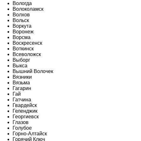
Вологда
Волоколамск
Волхов
Вольск
Воркута
Воронеж
Ворсма
Воскресенск
Воткинск
Всеволожск
Выборг
Выкса
Вышний Волочек
Вязники
Вязьма
Гагарин
Гай
Гатчина
Гвардейск
Геленджик
Георгиевск
Глазов
Голубое
Горно-Алтайск
Горячий Ключ