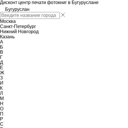
Дисконт центр печати фотокниг в Бугуруслане
Бугуруслан
Москва
Санкт-Петербург
Нижний Новгород
Казань
А
Б
В
Г
Д
Е
Ж
З
И
К
Л
М
Н
О
П
Р
С