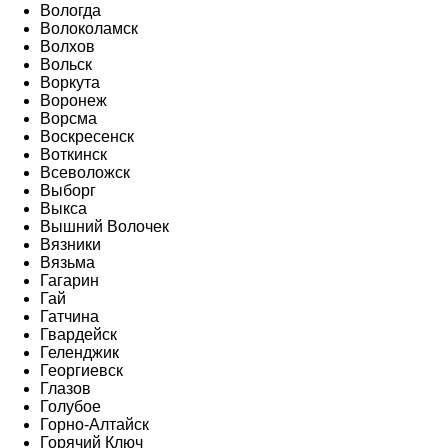
Вологда
Волоколамск
Волхов
Вольск
Воркута
Воронеж
Ворсма
Воскресенск
Воткинск
Всеволожск
Выборг
Выкса
Вышний Волочек
Вязники
Вязьма
Гагарин
Гай
Гатчина
Гвардейск
Геленджик
Георгиевск
Глазов
Голубое
Горно-Алтайск
Горячий Ключ