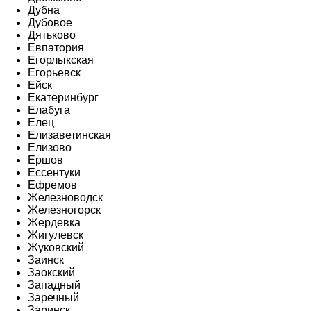
Дубна
Дубовое
Дятьково
Евпатория
Егорлыкская
Егорьевск
Ейск
Екатеринбург
Елабуга
Елец
Елизаветинская
Елизово
Ершов
Ессентуки
Ефремов
Железноводск
Железногорск
Жердевка
Жигулевск
Жуковский
Заинск
Заокский
Западный
Заречный
Заринск