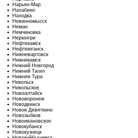
Нарьян-Мар
Нахабино
Находка
Невинномысск
Неман
Немчиновка
Нерюнгри
Нефтекамск
Нефтеюганск
Нижневартовск
Нижнекамск
Нижний Новгород
Нижний Тагил
Нижняя Тура
Никольск
Никольское
Новоалтайск
Нововоронеж
Новодвинск
Новое Девяткино
Новозыбков
Новоивановское
Новокубанск
Новокузнецк
Новокуйбышевск