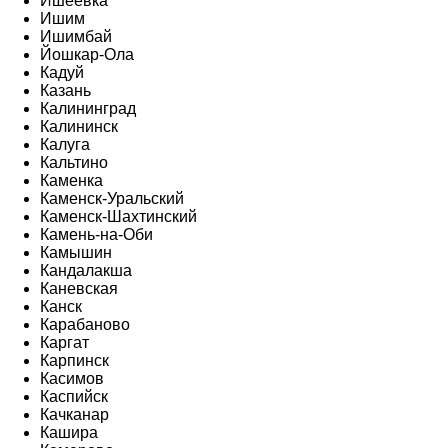
Ишеевка
Ишим
Ишимбай
Йошкар-Ола
Кадуй
Казань
Калининград
Калининск
Калуга
Кальтино
Каменка
Каменск-Уральский
Каменск-Шахтинский
Камень-на-Оби
Камышин
Кандалакша
Каневская
Канск
Карабаново
Каргат
Карпинск
Касимов
Каспийск
Качканар
Кашира