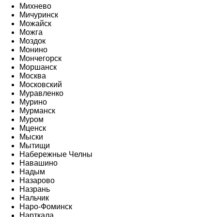
Михнево
Мичуринск
Можайск
Можга
Моздок
Монино
Мончегорск
Моршанск
Москва
Московский
Муравленко
Мурино
Мурманск
Муром
Мценск
Мыски
Мытищи
Набережные Челны
Навашино
Надым
Назарово
Назрань
Нальчик
Наро-Фоминск
Нарткала