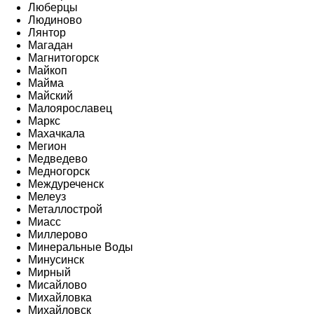
Люберцы
Людиново
Лянтор
Магадан
Магнитогорск
Майкоп
Майма
Майский
Малоярославец
Маркс
Махачкала
Мегион
Медведево
Медногорск
Междуреченск
Мелеуз
Металлострой
Миасс
Миллерово
Минеральные Воды
Минусинск
Мирный
Мисайлово
Михайловка
Михайловск