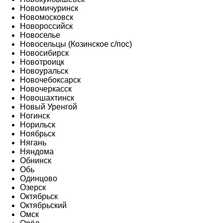
Новомичуринск
Новомосковск
Новороссийск
Новоселье
Новосельцы (Козинское с/пос)
Новосибирск
Новотроицк
Новоуральск
Новочебоксарск
Новочеркасск
Новошахтинск
Новый Уренгой
Ногинск
Норильск
Ноябрьск
Нягань
Няндома
Обнинск
Обь
Одинцово
Озерск
Октябрьск
Октябрьский
Омск