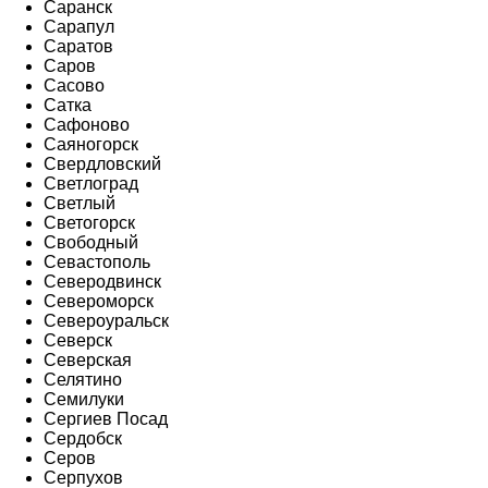
Саранск
Сарапул
Саратов
Саров
Сасово
Сатка
Сафоново
Саяногорск
Свердловский
Светлоград
Светлый
Светогорск
Свободный
Севастополь
Северодвинск
Североморск
Североуральск
Северск
Северская
Селятино
Семилуки
Сергиев Посад
Сердобск
Серов
Серпухов