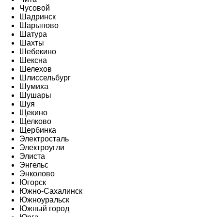
Чусовой
Шадринск
Шарыпово
Шатура
Шахты
Шебекино
Шексна
Шелехов
Шлиссельбург
Шумиха
Шушары
Шуя
Щекино
Щелково
Щербинка
Электросталь
Электроугли
Элиста
Энгельс
Энколово
Югорск
Южно-Сахалинск
Южноуральск
Южный город