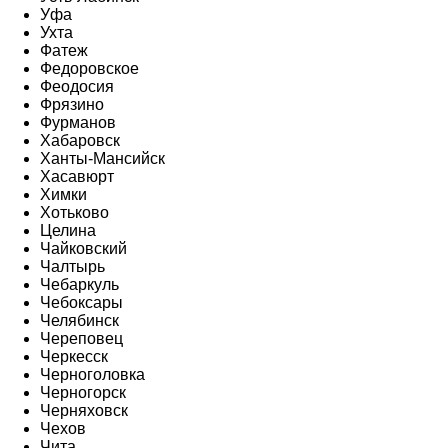
Уфа
Ухта
Фатеж
Федоровское
Феодосия
Фрязино
Фурманов
Хабаровск
Ханты-Мансийск
Хасавюрт
Химки
Хотьково
Целина
Чайковский
Чалтырь
Чебаркуль
Чебоксары
Челябинск
Череповец
Черкесск
Черноголовка
Черногорск
Черняховск
Чехов
Чита