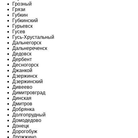
Грозный
Грязи
Губкин
Губкинский
Гурьевск
Гусев
Гусь-Хрустальный
Дальнегорск
Дальнереченск
Дедовск
Дербент
Десногорск
Джанкой
Дзержинск
Дзержинский
Дивеево
Димитровград
Динская
Дмитров
Добрянка
Долгопрудный
Домодедово
Донецк
Дорогобуж
Дрожжино