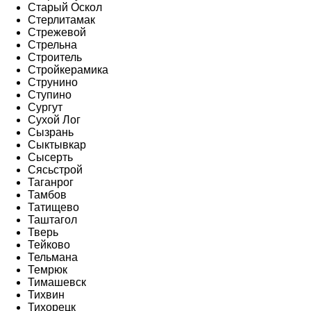
Старый Оскол
Стерлитамак
Стрежевой
Стрельна
Строитель
Стройкерамика
Струнино
Ступино
Сургут
Сухой Лог
Сызрань
Сыктывкар
Сысерть
Сясьстрой
Таганрог
Тамбов
Татищево
Таштагол
Тверь
Тейково
Тельмана
Темрюк
Тимашевск
Тихвин
Тихорецк