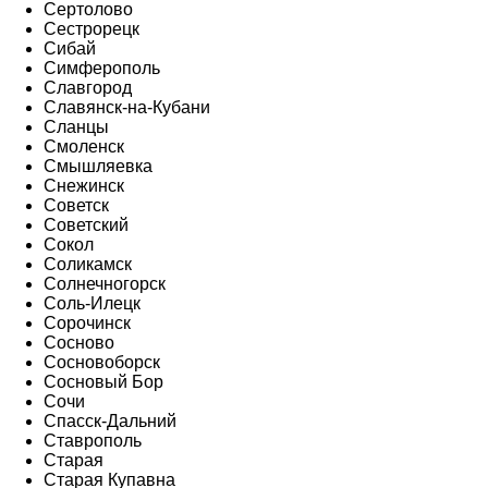
Сертолово
Сестрорецк
Сибай
Симферополь
Славгород
Славянск-на-Кубани
Сланцы
Смоленск
Смышляевка
Снежинск
Советск
Советский
Сокол
Соликамск
Солнечногорск
Соль-Илецк
Сорочинск
Сосново
Сосновоборск
Сосновый Бор
Сочи
Спасск-Дальний
Ставрополь
Старая
Старая Купавна