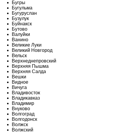
Бугры
Бугульма
Бугуруслан
Бузулук
Буйнакск
Бутово
Валуйки
Ванино
Великие Луки
Великий Новгород
Вельск
Верхнеднепровский
Верхняя Пышма
Верхняя Салда
Вешки
Видное
Вичуга
Владивосток
Владикавказ
Владимир
Внуково
Волгоград
Волгодонск
Волжск
Волжский