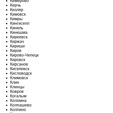
Кемерово
Керчь
Кизляр
Кимовск
Кимры
Кингисепп
Кинель
Кинешма
Киреевск
Киржач
Кириши
Киров
Кирово-Чепецк
Кировск
Кирсанов
Киселевск
Кисловодск
Климовск
Клин
Клинцы
Ковров
Когалым
Коломна
Колпашево
Колпино