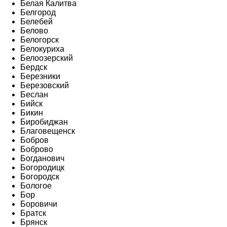
Белая Калитва
Белгород
Белебей
Белово
Белогорск
Белокуриха
Белоозерский
Бердск
Березники
Березовский
Беслан
Бийск
Бикин
Биробиджан
Благовещенск
Бобров
Боброво
Богданович
Богородицк
Богородск
Бологое
Бор
Боровичи
Братск
Брянск