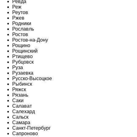
Ревда
Реж
Реутов
Ржев
Родники
Рославль
Ростов
Ростов-на-Дону
Рощино
Рощинский
Ртищево
Рубцовск
Руза
Рузаевка
Русско-Высоцкое
Рыбинск
Ряжск
Рязань
Саки
Салават
Салехард
Сальск
Самара
Санкт-Петербург
Сапроново