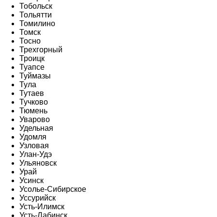
Тобольск
Тольятти
Томилино
Томск
Тосно
Трехгорный
Троицк
Туапсе
Туймазы
Тула
Тутаев
Тучково
Тюмень
Уварово
Удельная
Удомля
Узловая
Улан-Удэ
Ульяновск
Урай
Усинск
Усолье-Сибирское
Уссурийск
Усть-Илимск
Усть-Лабинск