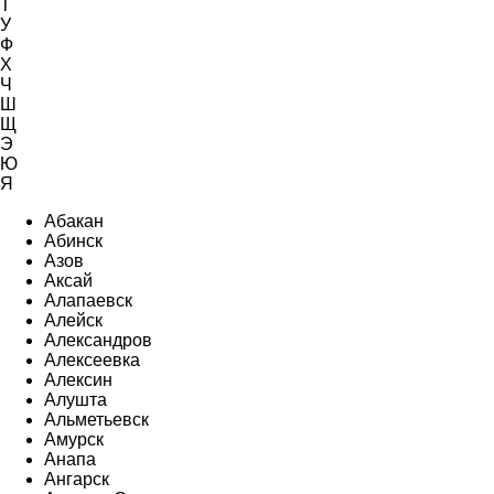
Т
У
Ф
Х
Ч
Ш
Щ
Э
Ю
Я
Абакан
Абинск
Азов
Аксай
Алапаевск
Алейск
Александров
Алексеевка
Алексин
Алушта
Альметьевск
Амурск
Анапа
Ангарск