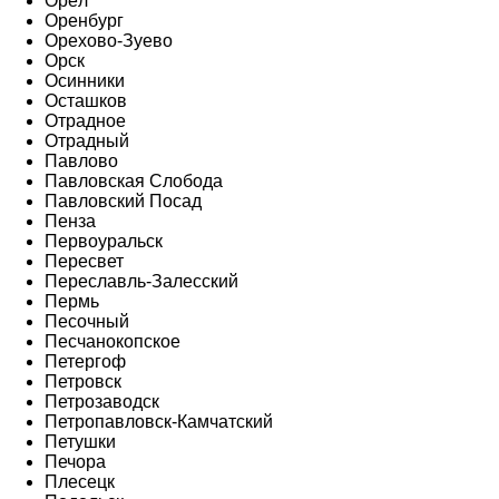
Орёл
Оренбург
Орехово-Зуево
Орск
Осинники
Осташков
Отрадное
Отрадный
Павлово
Павловская Слобода
Павловский Посад
Пенза
Первоуральск
Пересвет
Переславль-Залесский
Пермь
Песочный
Песчанокопское
Петергоф
Петровск
Петрозаводск
Петропавловск-Камчатский
Петушки
Печора
Плесецк