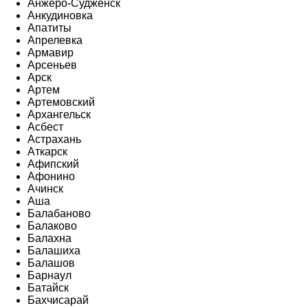
Анжеро-Судженск
Анкудиновка
Апатиты
Апрелевка
Армавир
Арсеньев
Арск
Артем
Артемовский
Архангельск
Асбест
Астрахань
Аткарск
Афипский
Афонино
Ачинск
Аша
Балабаново
Балаково
Балахна
Балашиха
Балашов
Барнаул
Батайск
Бахчисарай