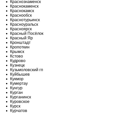
Краснознаменск
Краснокаменск
Краснокамск
Краснообск
Краснотурьинск
Красноуральск
Красноярск
Красный Посёлок
Красный Яр
Кронштадт
Кропоткин
Крымск
Кстово
Кудрово
Кузнецк
Кузьмоловский гп
Куйбышев
Кукмор
Кумертау
Кунгур
Курган
Курганинск
Куровское
Курск
Курчатов