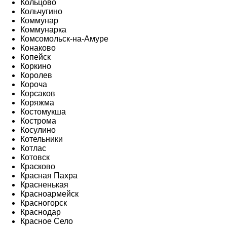
Кольцово
Кольчугино
Коммунар
Коммунарка
Комсомольск-на-Амуре
Конаково
Копейск
Коркино
Королев
Короча
Корсаков
Коряжма
Костомукша
Кострома
Косулино
Котельники
Котлас
Котовск
Красково
Красная Пахра
Красненькая
Красноармейск
Красногорск
Краснодар
Красное Село