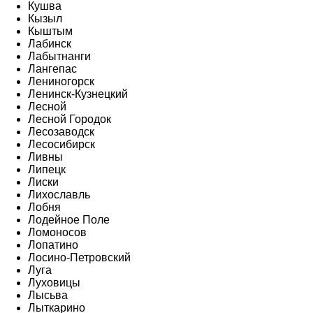
Кушва
Кызыл
Кыштым
Лабинск
Лабытнанги
Лангепас
Лениногорск
Ленинск-Кузнецкий
Лесной
Лесной Городок
Лесозаводск
Лесосибирск
Ливны
Липецк
Лиски
Лихославль
Лобня
Лодейное Поле
Ломоносов
Лопатино
Лосино-Петровский
Луга
Луховицы
Лысьва
Лыткарино