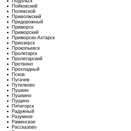
Подольск
Пойковский
Полевской
Приволжский
Придорожный
Приморск
Приморский
Приморско-Ахтарск
Приозерск
Прокопьевск
Пролетарск
Пролетарский
Протвино
Прохладный
Псков
Пугачев
Путилково
Пушкин
Пушкино
Пущино
Пятигорск
Радужный
Разумное
Раменское
Рассказово