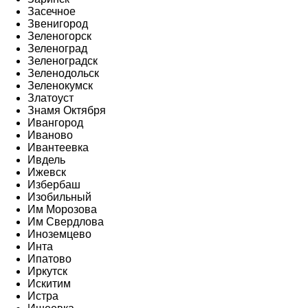
Засечное
Звенигород
Зеленогорск
Зеленоград
Зеленоградск
Зеленодольск
Зеленокумск
Златоуст
Знамя Октября
Ивангород
Иваново
Ивантеевка
Ивдель
Ижевск
Избербаш
Изобильный
Им Морозова
Им Свердлова
Иноземцево
Инта
Ипатово
Иркутск
Искитим
Истра