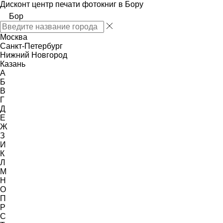
Дисконт центр печати фотокниг в Бору
Бор
Москва
Санкт-Петербург
Нижний Новгород
Казань
А
Б
В
Г
Д
Е
Ж
З
И
К
Л
М
Н
О
П
Р
С