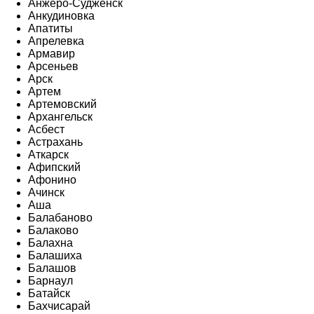
Анжеро-Судженск
Анкудиновка
Апатиты
Апрелевка
Армавир
Арсеньев
Арск
Артем
Артемовский
Архангельск
Асбест
Астрахань
Аткарск
Афипский
Афонино
Ачинск
Аша
Балабаново
Балаково
Балахна
Балашиха
Балашов
Барнаул
Батайск
Бахчисарай