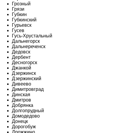
Грозный
Грязи
Губкин
Губкинский
Гурьевск
Гусев
Гусь-Хрустальный
Дальнегорск
Дальнереченск
Дедовск
Дербент
Десногорск
Джанкой
Дзержинск
Дзержинский
Дивеево
Димитровград
Динская
Дмитров
Добрянка
Долгопрудный
Домодедово
Донецк
Дорогобуж
Дрожжино