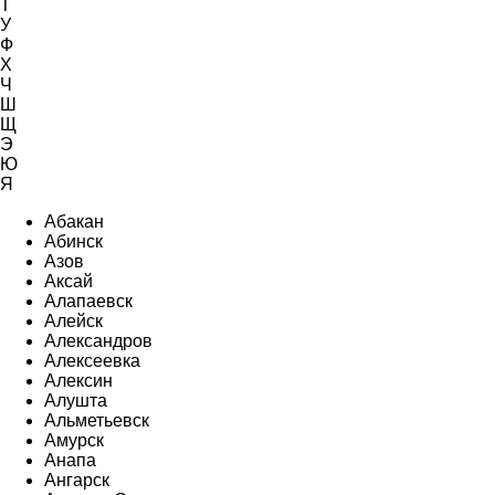
Т
У
Ф
Х
Ч
Ш
Щ
Э
Ю
Я
Абакан
Абинск
Азов
Аксай
Алапаевск
Алейск
Александров
Алексеевка
Алексин
Алушта
Альметьевск
Амурск
Анапа
Ангарск