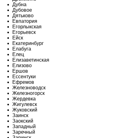
Дубна
Дубовое
Дятьково
Евпатория
Егорлыкская
Егорьевск
Ейск
Екатеринбург
Елабуга
Елец
Елизаветинская
Елизово
Ершов
Ессентуки
Ефремов
Железноводск
Железногорск
Жердевка
Жигулевск
Жуковский
Заинск
Заокский
Западный
Заречный
Заринск