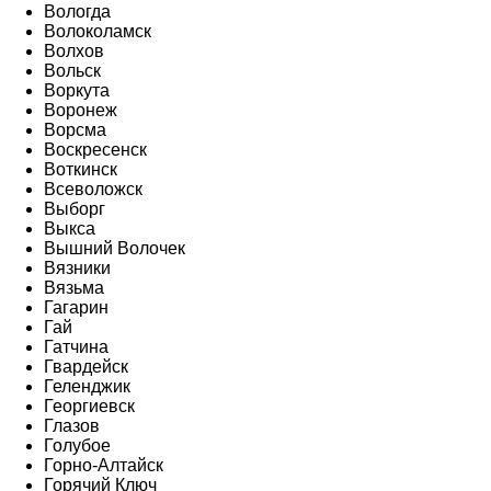
Вологда
Волоколамск
Волхов
Вольск
Воркута
Воронеж
Ворсма
Воскресенск
Воткинск
Всеволожск
Выборг
Выкса
Вышний Волочек
Вязники
Вязьма
Гагарин
Гай
Гатчина
Гвардейск
Геленджик
Георгиевск
Глазов
Голубое
Горно-Алтайск
Горячий Ключ