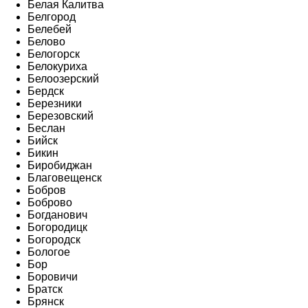
Белая Калитва
Белгород
Белебей
Белово
Белогорск
Белокуриха
Белоозерский
Бердск
Березники
Березовский
Беслан
Бийск
Бикин
Биробиджан
Благовещенск
Бобров
Боброво
Богданович
Богородицк
Богородск
Бологое
Бор
Боровичи
Братск
Брянск