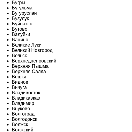
Бугры
Бугульма
Бугуруслан
Бузулук
Буйнакск
Бутово
Валуйки
Ванино
Великие Луки
Великий Новгород
Вельск
Верхнеднепровский
Верхняя Пышма
Верхняя Салда
Вешки
Видное
Вичуга
Владивосток
Владикавказ
Владимир
Внуково
Волгоград
Волгодонск
Волжск
Волжский