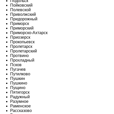
Подольск
Пойковский
Полевской
Приволжский
Придорожный
Приморск
Приморский
Приморско-Ахтарск
Приозерск
Прокопьевск
Пролетарск
Пролетарский
Протвино
Прохладный
Псков
Пугачев
Путилково
Пушкин
Пушкино
Пущино
Пятигорск
Радужный
Разумное
Раменское
Рассказово