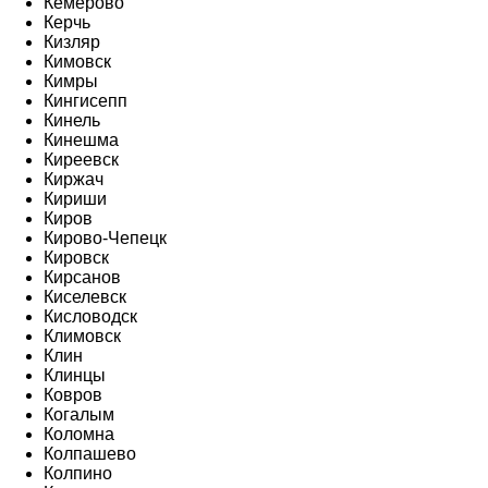
Кемерово
Керчь
Кизляр
Кимовск
Кимры
Кингисепп
Кинель
Кинешма
Киреевск
Киржач
Кириши
Киров
Кирово-Чепецк
Кировск
Кирсанов
Киселевск
Кисловодск
Климовск
Клин
Клинцы
Ковров
Когалым
Коломна
Колпашево
Колпино