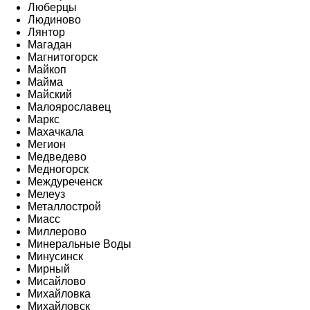
Люберцы
Людиново
Лянтор
Магадан
Магнитогорск
Майкоп
Майма
Майский
Малоярославец
Маркс
Махачкала
Мегион
Медведево
Медногорск
Междуреченск
Мелеуз
Металлострой
Миасс
Миллерово
Минеральные Воды
Минусинск
Мирный
Мисайлово
Михайловка
Михайловск