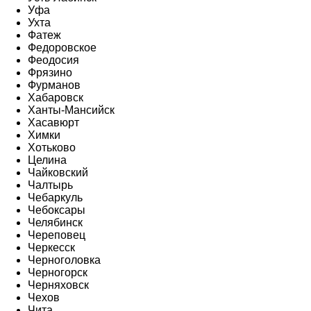
Уфа
Ухта
Фатеж
Федоровское
Феодосия
Фрязино
Фурманов
Хабаровск
Ханты-Мансийск
Хасавюрт
Химки
Хотьково
Целина
Чайковский
Чалтырь
Чебаркуль
Чебоксары
Челябинск
Череповец
Черкесск
Черноголовка
Черногорск
Черняховск
Чехов
Чита