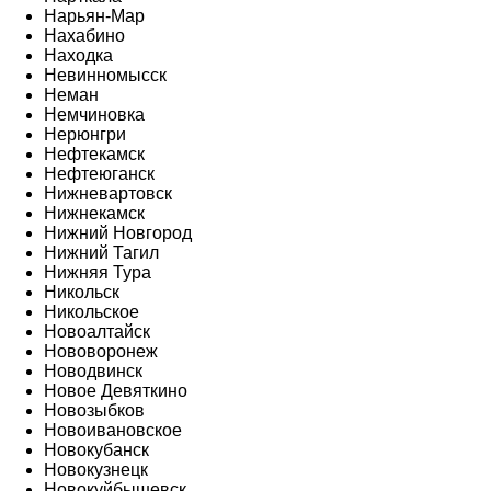
Нарьян-Мар
Нахабино
Находка
Невинномысск
Неман
Немчиновка
Нерюнгри
Нефтекамск
Нефтеюганск
Нижневартовск
Нижнекамск
Нижний Новгород
Нижний Тагил
Нижняя Тура
Никольск
Никольское
Новоалтайск
Нововоронеж
Новодвинск
Новое Девяткино
Новозыбков
Новоивановское
Новокубанск
Новокузнецк
Новокуйбышевск