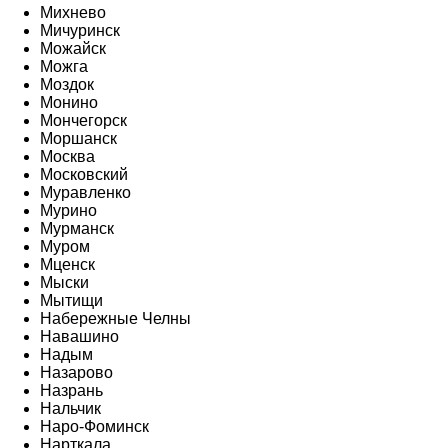
Михнево
Мичуринск
Можайск
Можга
Моздок
Монино
Мончегорск
Моршанск
Москва
Московский
Муравленко
Мурино
Мурманск
Муром
Мценск
Мыски
Мытищи
Набережные Челны
Навашино
Надым
Назарово
Назрань
Нальчик
Наро-Фоминск
Нарткала