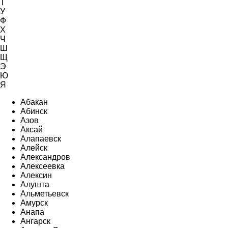
Т
У
Ф
Х
Ч
Ш
Щ
Э
Ю
Я
Абакан
Абинск
Азов
Аксай
Алапаевск
Алейск
Александров
Алексеевка
Алексин
Алушта
Альметьевск
Амурск
Анапа
Ангарск