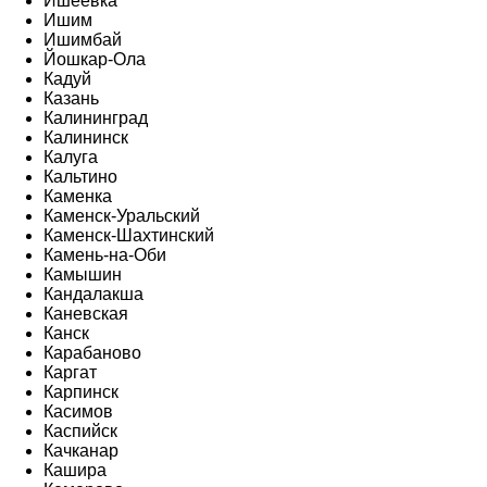
Ишеевка
Ишим
Ишимбай
Йошкар-Ола
Кадуй
Казань
Калининград
Калининск
Калуга
Кальтино
Каменка
Каменск-Уральский
Каменск-Шахтинский
Камень-на-Оби
Камышин
Кандалакша
Каневская
Канск
Карабаново
Каргат
Карпинск
Касимов
Каспийск
Качканар
Кашира