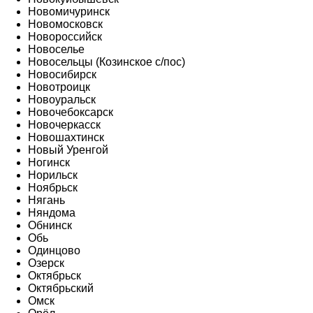
Новомичуринск
Новомосковск
Новороссийск
Новоселье
Новосельцы (Козинское с/пос)
Новосибирск
Новотроицк
Новоуральск
Новочебоксарск
Новочеркасск
Новошахтинск
Новый Уренгой
Ногинск
Норильск
Ноябрьск
Нягань
Няндома
Обнинск
Обь
Одинцово
Озерск
Октябрьск
Октябрьский
Омск