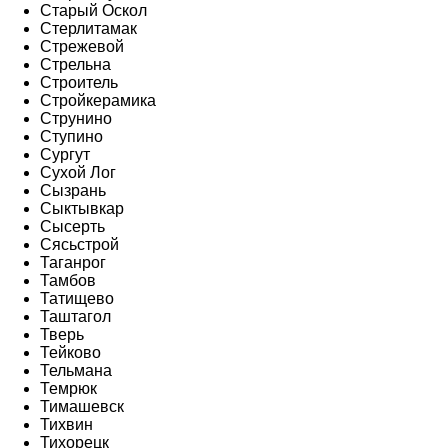
Старый Оскол
Стерлитамак
Стрежевой
Стрельна
Строитель
Стройкерамика
Струнино
Ступино
Сургут
Сухой Лог
Сызрань
Сыктывкар
Сысерть
Сясьстрой
Таганрог
Тамбов
Татищево
Таштагол
Тверь
Тейково
Тельмана
Темрюк
Тимашевск
Тихвин
Тихорецк