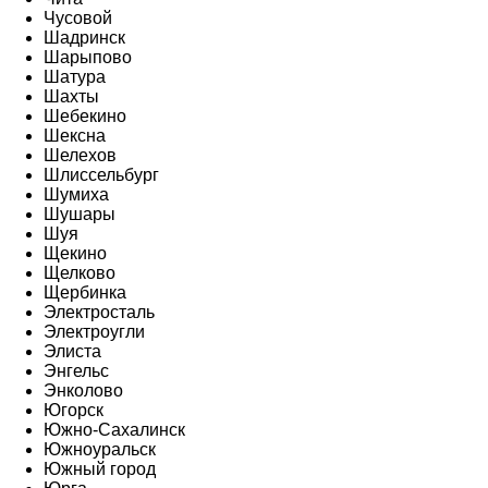
Чусовой
Шадринск
Шарыпово
Шатура
Шахты
Шебекино
Шексна
Шелехов
Шлиссельбург
Шумиха
Шушары
Шуя
Щекино
Щелково
Щербинка
Электросталь
Электроугли
Элиста
Энгельс
Энколово
Югорск
Южно-Сахалинск
Южноуральск
Южный город