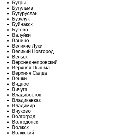
Бугры
Бугульма
Бугуруслан
Бузулук
Буйнакск
Бутово
Валуйки
Ванино
Великие Луки
Великий Новгород
Вельск
Верхнеднепровский
Верхняя Пышма
Верхняя Салда
Вешки
Видное
Вичуга
Владивосток
Владикавказ
Владимир
Внуково
Волгоград
Волгодонск
Волжск
Волжский