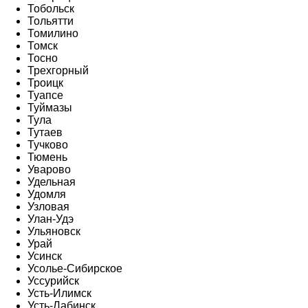
Тобольск
Тольятти
Томилино
Томск
Тосно
Трехгорный
Троицк
Туапсе
Туймазы
Тула
Тутаев
Тучково
Тюмень
Уварово
Удельная
Удомля
Узловая
Улан-Удэ
Ульяновск
Урай
Усинск
Усолье-Сибирское
Уссурийск
Усть-Илимск
Усть-Лабинск