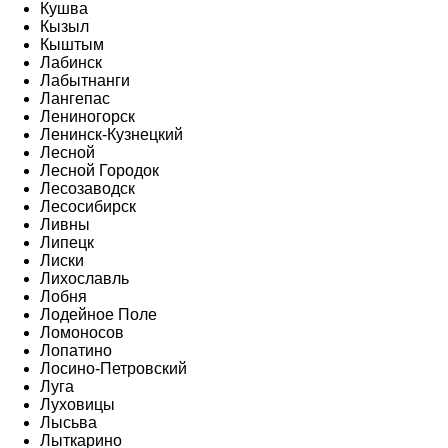
Кушва
Кызыл
Кыштым
Лабинск
Лабытнанги
Лангепас
Лениногорск
Ленинск-Кузнецкий
Лесной
Лесной Городок
Лесозаводск
Лесосибирск
Ливны
Липецк
Лиски
Лихославль
Лобня
Лодейное Поле
Ломоносов
Лопатино
Лосино-Петровский
Луга
Луховицы
Лысьва
Лыткарино