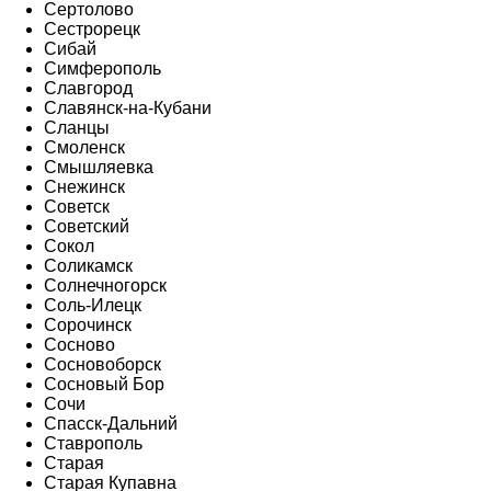
Сертолово
Сестрорецк
Сибай
Симферополь
Славгород
Славянск-на-Кубани
Сланцы
Смоленск
Смышляевка
Снежинск
Советск
Советский
Сокол
Соликамск
Солнечногорск
Соль-Илецк
Сорочинск
Сосново
Сосновоборск
Сосновый Бор
Сочи
Спасск-Дальний
Ставрополь
Старая
Старая Купавна