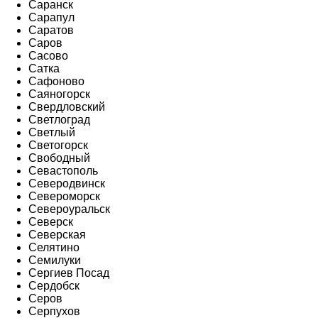
Саранск
Сарапул
Саратов
Саров
Сасово
Сатка
Сафоново
Саяногорск
Свердловский
Светлоград
Светлый
Светогорск
Свободный
Севастополь
Северодвинск
Североморск
Североуральск
Северск
Северская
Селятино
Семилуки
Сергиев Посад
Сердобск
Серов
Серпухов