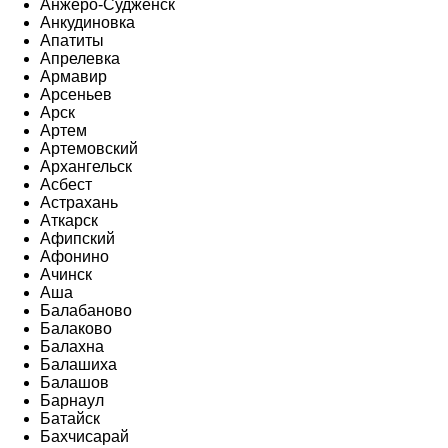
Анжеро-Судженск
Анкудиновка
Апатиты
Апрелевка
Армавир
Арсеньев
Арск
Артем
Артемовский
Архангельск
Асбест
Астрахань
Аткарск
Афипский
Афонино
Ачинск
Аша
Балабаново
Балаково
Балахна
Балашиха
Балашов
Барнаул
Батайск
Бахчисарай