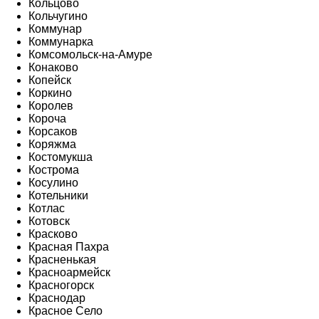
Кольцово
Кольчугино
Коммунар
Коммунарка
Комсомольск-на-Амуре
Конаково
Копейск
Коркино
Королев
Короча
Корсаков
Коряжма
Костомукша
Кострома
Косулино
Котельники
Котлас
Котовск
Красково
Красная Пахра
Красненькая
Красноармейск
Красногорск
Краснодар
Красное Село