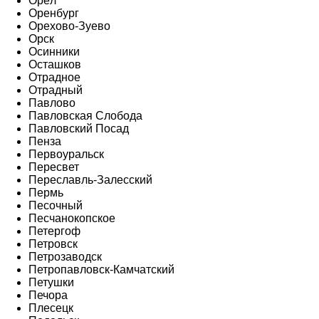
Орёл
Оренбург
Орехово-Зуево
Орск
Осинники
Осташков
Отрадное
Отрадный
Павлово
Павловская Слобода
Павловский Посад
Пенза
Первоуральск
Пересвет
Переславль-Залесский
Пермь
Песочный
Песчанокопское
Петергоф
Петровск
Петрозаводск
Петропавловск-Камчатский
Петушки
Печора
Плесецк