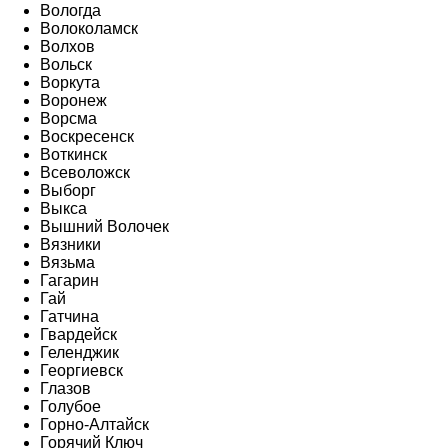
Вологда
Волоколамск
Волхов
Вольск
Воркута
Воронеж
Ворсма
Воскресенск
Воткинск
Всеволожск
Выборг
Выкса
Вышний Волочек
Вязники
Вязьма
Гагарин
Гай
Гатчина
Гвардейск
Геленджик
Георгиевск
Глазов
Голубое
Горно-Алтайск
Горячий Ключ