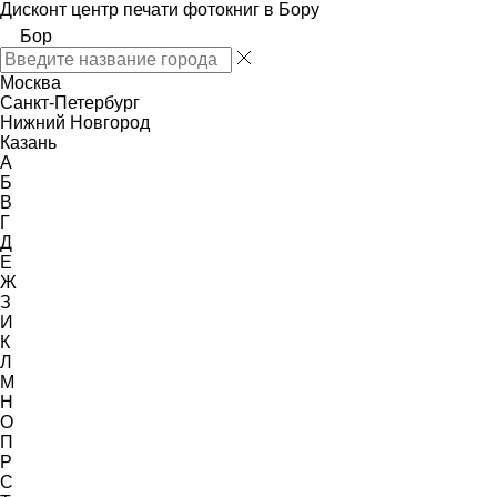
Дисконт центр печати фотокниг в Бору
Бор
Москва
Санкт-Петербург
Нижний Новгород
Казань
А
Б
В
Г
Д
Е
Ж
З
И
К
Л
М
Н
О
П
Р
С