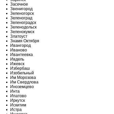
Засечное
Звенигород
Зеленогорск
Зеленоград
Зеленоградск
Зеленодольск
Зеленокумск
Златоуст
Знамя Октября
Ивангород
Иваново
Ивантеевка
Ивдель
Ижевск
Избербаш
Изобильный
Им Морозова
Им Свердлова
Иноземцево
Инта
Ипатово
Иркутск
Искитим
Истра