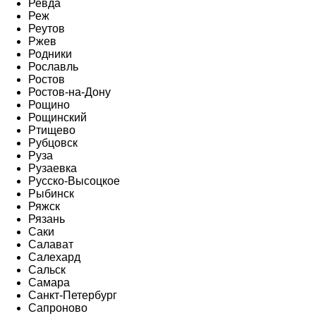
Ревда
Реж
Реутов
Ржев
Родники
Рославль
Ростов
Ростов-на-Дону
Рощино
Рощинский
Ртищево
Рубцовск
Руза
Рузаевка
Русско-Высоцкое
Рыбинск
Ряжск
Рязань
Саки
Салават
Салехард
Сальск
Самара
Санкт-Петербург
Сапроново