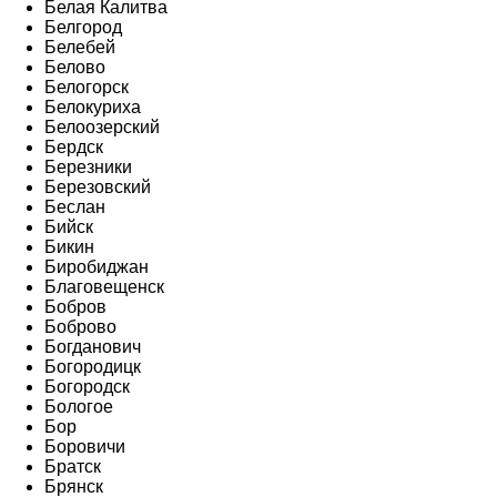
Белая Калитва
Белгород
Белебей
Белово
Белогорск
Белокуриха
Белоозерский
Бердск
Березники
Березовский
Беслан
Бийск
Бикин
Биробиджан
Благовещенск
Бобров
Боброво
Богданович
Богородицк
Богородск
Бологое
Бор
Боровичи
Братск
Брянск