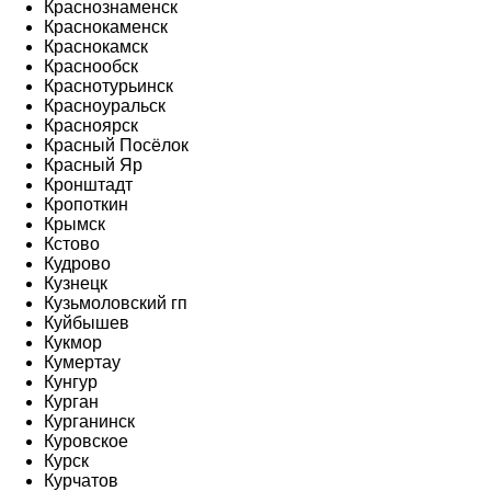
Краснознаменск
Краснокаменск
Краснокамск
Краснообск
Краснотурьинск
Красноуральск
Красноярск
Красный Посёлок
Красный Яр
Кронштадт
Кропоткин
Крымск
Кстово
Кудрово
Кузнецк
Кузьмоловский гп
Куйбышев
Кукмор
Кумертау
Кунгур
Курган
Курганинск
Куровское
Курск
Курчатов