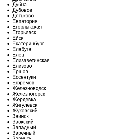
Дубна
Дубовое
Дятьково
Евпатория
Егорлыкская
Егорьевск
Ейск
Екатеринбург
Елабуга
Елец
Елизаветинская
Елизово
Ершов
Ессентуки
Ефремов
Железноводск
Железногорск
Жердевка
Жигулевск
Жуковский
Заинск
Заокский
Западный
Заречный
Заринск