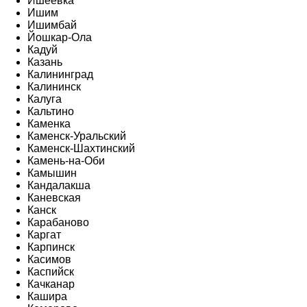
Ишеевка
Ишим
Ишимбай
Йошкар-Ола
Кадуй
Казань
Калининград
Калининск
Калуга
Кальтино
Каменка
Каменск-Уральский
Каменск-Шахтинский
Камень-на-Оби
Камышин
Кандалакша
Каневская
Канск
Карабаново
Каргат
Карпинск
Касимов
Каспийск
Качканар
Кашира