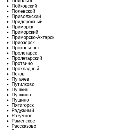
Подольск
Пойковский
Полевской
Приволжский
Придорожный
Приморск
Приморский
Приморско-Ахтарск
Приозерск
Прокопьевск
Пролетарск
Пролетарский
Протвино
Прохладный
Псков
Пугачев
Путилково
Пушкин
Пушкино
Пущино
Пятигорск
Радужный
Разумное
Раменское
Рассказово