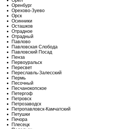
Орёл
Оренбург
Орехово-Зуево
Орск
Осинники
Осташков
Отрадное
Отрадный
Павлово
Павловская Слобода
Павловский Посад
Пенза
Первоуральск
Пересвет
Переславль-Залесский
Пермь
Песочный
Песчанокопское
Петергоф
Петровск
Петрозаводск
Петропавловск-Камчатский
Петушки
Печора
Плесецк