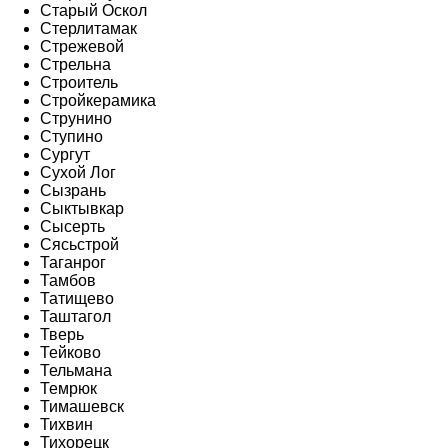
Старый Оскол
Стерлитамак
Стрежевой
Стрельна
Строитель
Стройкерамика
Струнино
Ступино
Сургут
Сухой Лог
Сызрань
Сыктывкар
Сысерть
Сясьстрой
Таганрог
Тамбов
Татищево
Таштагол
Тверь
Тейково
Тельмана
Темрюк
Тимашевск
Тихвин
Тихорецк