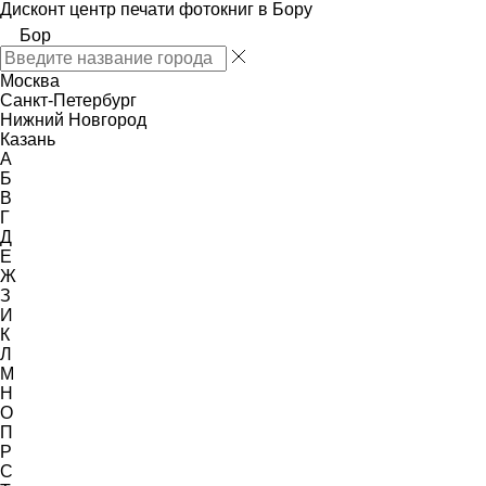
Дисконт центр печати фотокниг в Бору
Бор
Москва
Санкт-Петербург
Нижний Новгород
Казань
А
Б
В
Г
Д
Е
Ж
З
И
К
Л
М
Н
О
П
Р
С