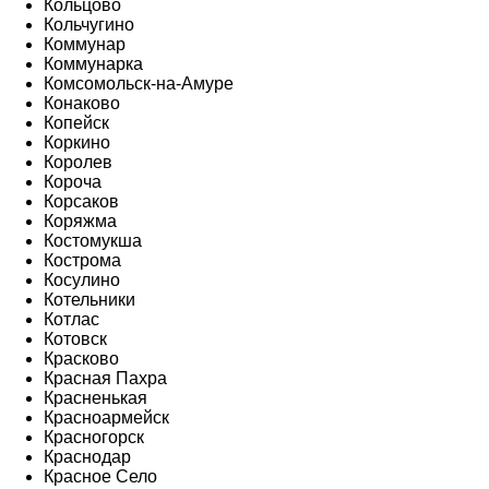
Кольцово
Кольчугино
Коммунар
Коммунарка
Комсомольск-на-Амуре
Конаково
Копейск
Коркино
Королев
Короча
Корсаков
Коряжма
Костомукша
Кострома
Косулино
Котельники
Котлас
Котовск
Красково
Красная Пахра
Красненькая
Красноармейск
Красногорск
Краснодар
Красное Село