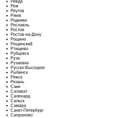
Ревда
Реж
Реутов
Ржев
Родники
Рославль
Ростов
Ростов-на-Дону
Рощино
Рощинский
Ртищево
Рубцовск
Руза
Рузаевка
Русско-Высоцкое
Рыбинск
Ряжск
Рязань
Саки
Салават
Салехард
Сальск
Самара
Санкт-Петербург
Сапроново