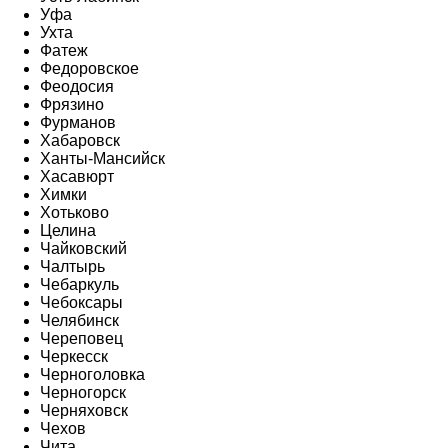
Уфа
Ухта
Фатеж
Федоровское
Феодосия
Фрязино
Фурманов
Хабаровск
Ханты-Мансийск
Хасавюрт
Химки
Хотьково
Целина
Чайковский
Чалтырь
Чебаркуль
Чебоксары
Челябинск
Череповец
Черкесск
Черноголовка
Черногорск
Черняховск
Чехов
Чита