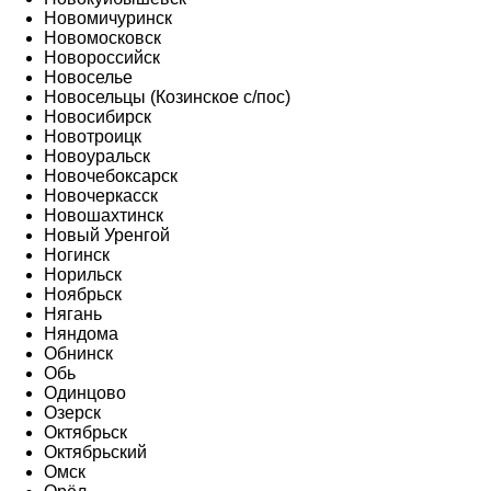
Новомичуринск
Новомосковск
Новороссийск
Новоселье
Новосельцы (Козинское с/пос)
Новосибирск
Новотроицк
Новоуральск
Новочебоксарск
Новочеркасск
Новошахтинск
Новый Уренгой
Ногинск
Норильск
Ноябрьск
Нягань
Няндома
Обнинск
Обь
Одинцово
Озерск
Октябрьск
Октябрьский
Омск