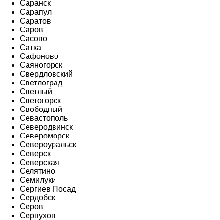
Саранск
Сарапул
Саратов
Саров
Сасово
Сатка
Сафоново
Саяногорск
Свердловский
Светлоград
Светлый
Светогорск
Свободный
Севастополь
Северодвинск
Североморск
Североуральск
Северск
Северская
Селятино
Семилуки
Сергиев Посад
Сердобск
Серов
Серпухов