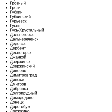
Грозный
Грязи
Губкин
Губкинский
Гурьевск
Гусев
Гусь-Хрустальный
Дальнегорск
Дальнереченск
Дедовск
Дербент
Десногорск
Джанкой
Дзержинск
Дзержинский
Дивеево
Димитровград
Динская
Дмитров
Добрянка
Долгопрудный
Домодедово
Донецк
Дорогобуж
Дрожжино