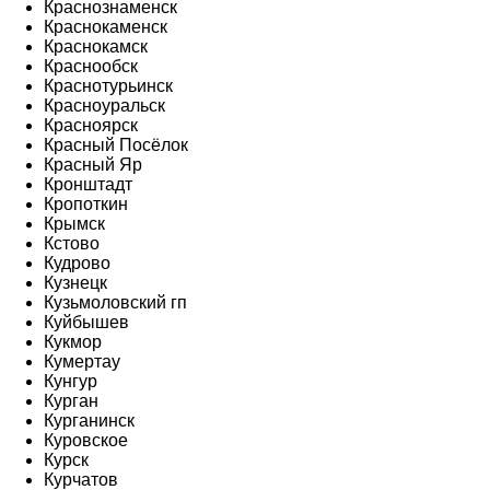
Краснознаменск
Краснокаменск
Краснокамск
Краснообск
Краснотурьинск
Красноуральск
Красноярск
Красный Посёлок
Красный Яр
Кронштадт
Кропоткин
Крымск
Кстово
Кудрово
Кузнецк
Кузьмоловский гп
Куйбышев
Кукмор
Кумертау
Кунгур
Курган
Курганинск
Куровское
Курск
Курчатов