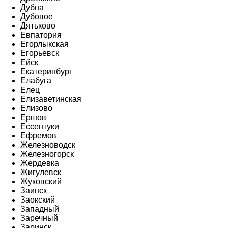
Дубна
Дубовое
Дятьково
Евпатория
Егорлыкская
Егорьевск
Ейск
Екатеринбург
Елабуга
Елец
Елизаветинская
Елизово
Ершов
Ессентуки
Ефремов
Железноводск
Железногорск
Жердевка
Жигулевск
Жуковский
Заинск
Заокский
Западный
Заречный
Заринск