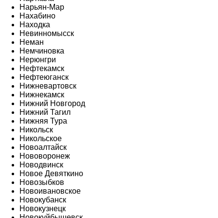
Нарьян-Мар
Нахабино
Находка
Невинномысск
Неман
Немчиновка
Нерюнгри
Нефтекамск
Нефтеюганск
Нижневартовск
Нижнекамск
Нижний Новгород
Нижний Тагил
Нижняя Тура
Никольск
Никольское
Новоалтайск
Нововоронеж
Новодвинск
Новое Девяткино
Новозыбков
Новоивановское
Новокубанск
Новокузнецк
Новокуйбышевск