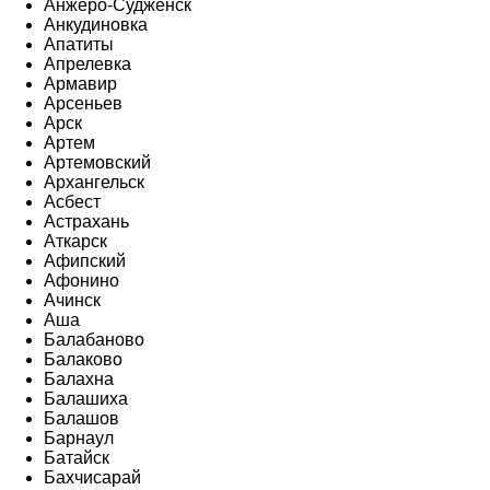
Анжеро-Судженск
Анкудиновка
Апатиты
Апрелевка
Армавир
Арсеньев
Арск
Артем
Артемовский
Архангельск
Асбест
Астрахань
Аткарск
Афипский
Афонино
Ачинск
Аша
Балабаново
Балаково
Балахна
Балашиха
Балашов
Барнаул
Батайск
Бахчисарай