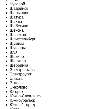
Чусовой
Шадринск
Шарыпово
Шатура
Шахты
Шебекино
Шексна
Шелехов
Шлиссельбург
Шумиха
Шушары
Шуя
Щекино
Щелково
Щербинка
Электросталь
Электроугли
Элиста
Энгельс
Энколово
Югорск
Южно-Сахалинск
Южноуральск
Южный город