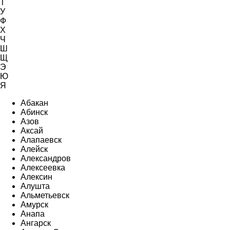
Т
У
Ф
Х
Ч
Ш
Щ
Э
Ю
Я
Абакан
Абинск
Азов
Аксай
Алапаевск
Алейск
Александров
Алексеевка
Алексин
Алушта
Альметьевск
Амурск
Анапа
Ангарск