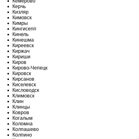
Кемерово
Керчь
Кизляр
Кимовск
Кимры
Кингисепп
Кинель
Кинешма
Киреевск
Киржач
Кириши
Киров
Кирово-Чепецк
Кировск
Кирсанов
Киселевск
Кисловодск
Климовск
Клин
Клинцы
Ковров
Когалым
Коломна
Колпашево
Колпино