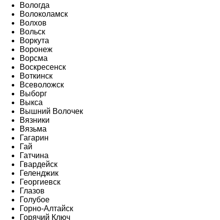
Вологда
Волоколамск
Волхов
Вольск
Воркута
Воронеж
Ворсма
Воскресенск
Воткинск
Всеволожск
Выборг
Выкса
Вышний Волочек
Вязники
Вязьма
Гагарин
Гай
Гатчина
Гвардейск
Геленджик
Георгиевск
Глазов
Голубое
Горно-Алтайск
Горячий Ключ