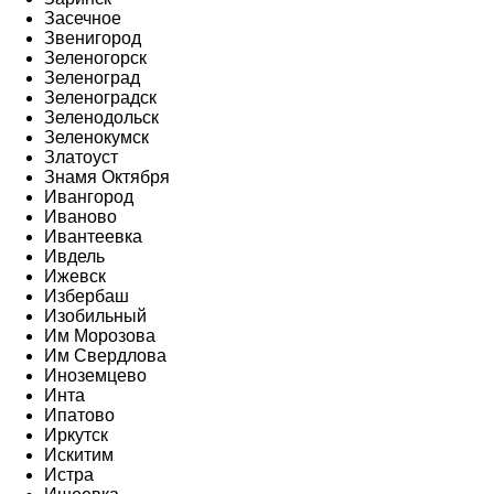
Засечное
Звенигород
Зеленогорск
Зеленоград
Зеленоградск
Зеленодольск
Зеленокумск
Златоуст
Знамя Октября
Ивангород
Иваново
Ивантеевка
Ивдель
Ижевск
Избербаш
Изобильный
Им Морозова
Им Свердлова
Иноземцево
Инта
Ипатово
Иркутск
Искитим
Истра