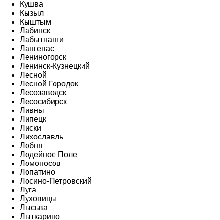
Кушва
Кызыл
Кыштым
Лабинск
Лабытнанги
Лангепас
Лениногорск
Ленинск-Кузнецкий
Лесной
Лесной Городок
Лесозаводск
Лесосибирск
Ливны
Липецк
Лиски
Лихославль
Лобня
Лодейное Поле
Ломоносов
Лопатино
Лосино-Петровский
Луга
Луховицы
Лысьва
Лыткарино