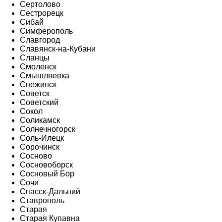
Сертолово
Сестрорецк
Сибай
Симферополь
Славгород
Славянск-на-Кубани
Сланцы
Смоленск
Смышляевка
Снежинск
Советск
Советский
Сокол
Соликамск
Солнечногорск
Соль-Илецк
Сорочинск
Сосново
Сосновоборск
Сосновый Бор
Сочи
Спасск-Дальний
Ставрополь
Старая
Старая Купавна