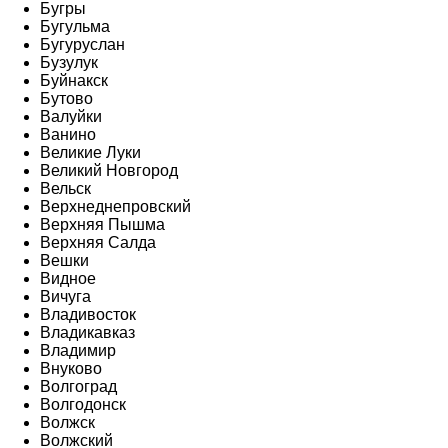
Бугры
Бугульма
Бугуруслан
Бузулук
Буйнакск
Бутово
Валуйки
Ванино
Великие Луки
Великий Новгород
Вельск
Верхнеднепровский
Верхняя Пышма
Верхняя Салда
Вешки
Видное
Вичуга
Владивосток
Владикавказ
Владимир
Внуково
Волгоград
Волгодонск
Волжск
Волжский