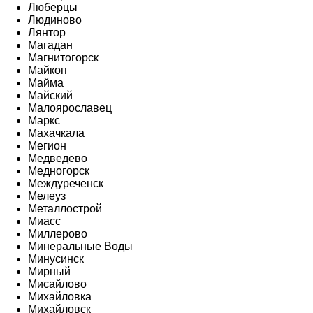
Люберцы
Людиново
Лянтор
Магадан
Магнитогорск
Майкоп
Майма
Майский
Малоярославец
Маркс
Махачкала
Мегион
Медведево
Медногорск
Междуреченск
Мелеуз
Металлострой
Миасс
Миллерово
Минеральные Воды
Минусинск
Мирный
Мисайлово
Михайловка
Михайловск