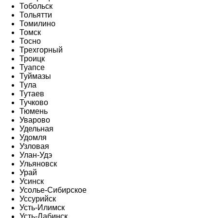
Тобольск
Тольятти
Томилино
Томск
Тосно
Трехгорный
Троицк
Туапсе
Туймазы
Тула
Тутаев
Тучково
Тюмень
Уварово
Удельная
Удомля
Узловая
Улан-Удэ
Ульяновск
Урай
Усинск
Усолье-Сибирское
Уссурийск
Усть-Илимск
Усть-Лабинск