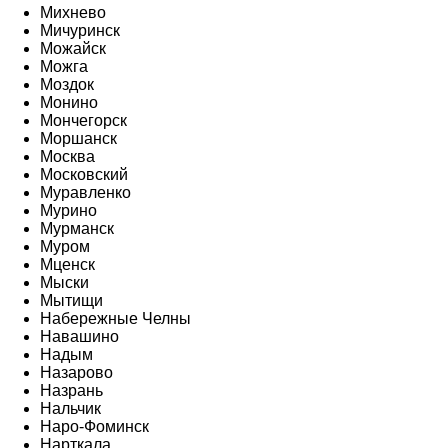
Михнево
Мичуринск
Можайск
Можга
Моздок
Монино
Мончегорск
Моршанск
Москва
Московский
Муравленко
Мурино
Мурманск
Муром
Мценск
Мыски
Мытищи
Набережные Челны
Навашино
Надым
Назарово
Назрань
Нальчик
Наро-Фоминск
Нарткала