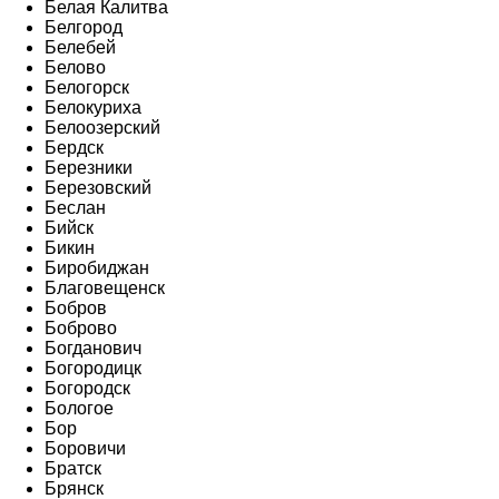
Белая Калитва
Белгород
Белебей
Белово
Белогорск
Белокуриха
Белоозерский
Бердск
Березники
Березовский
Беслан
Бийск
Бикин
Биробиджан
Благовещенск
Бобров
Боброво
Богданович
Богородицк
Богородск
Бологое
Бор
Боровичи
Братск
Брянск