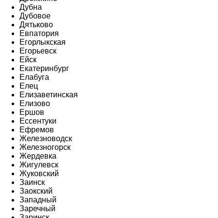
Дубна
Дубовое
Дятьково
Евпатория
Егорлыкская
Егорьевск
Ейск
Екатеринбург
Елабуга
Елец
Елизаветинская
Елизово
Ершов
Ессентуки
Ефремов
Железноводск
Железногорск
Жердевка
Жигулевск
Жуковский
Заинск
Заокский
Западный
Заречный
Заринск