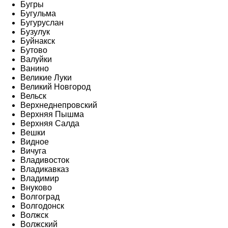
Бугры
Бугульма
Бугуруслан
Бузулук
Буйнакск
Бутово
Валуйки
Ванино
Великие Луки
Великий Новгород
Вельск
Верхнеднепровский
Верхняя Пышма
Верхняя Салда
Вешки
Видное
Вичуга
Владивосток
Владикавказ
Владимир
Внуково
Волгоград
Волгодонск
Волжск
Волжский