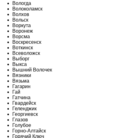
Вологда
Волоколамск
Волхов
Вольск
Воркута
Воронеж
Ворсма
Воскресенск
Воткинск
Всеволожск
Выборг
Выкса
Вышний Волочек
Вязники
Вязьма
Гагарин
Гай
Гатчина
Гвардейск
Геленджик
Георгиевск
Глазов
Голубое
Горно-Алтайск
Горячий Ключ