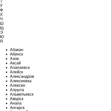
Т
У
Ф
Х
Ч
Ш
Щ
Э
Ю
Я
Абакан
Абинск
Азов
Аксай
Алапаевск
Алейск
Александров
Алексеевка
Алексин
Алушта
Альметьевск
Амурск
Анапа
Ангарск