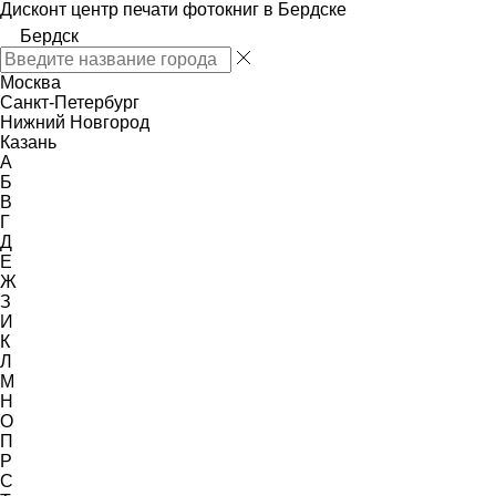
Дисконт центр печати фотокниг в Бердске
Бердск
Москва
Санкт-Петербург
Нижний Новгород
Казань
А
Б
В
Г
Д
Е
Ж
З
И
К
Л
М
Н
О
П
Р
С