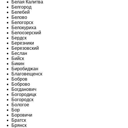
Белая Калитва
Белгород
Белебей
Белово
Белогорск
Белокуриха
Белоозерский
Бердск
Березники
Березовский
Беслан
Бийск
Бикин
Биробиджан
Благовещенск
Бобров
Боброво
Богданович
Богородицк
Богородск
Бологое
Бор
Боровичи
Братск
Брянск