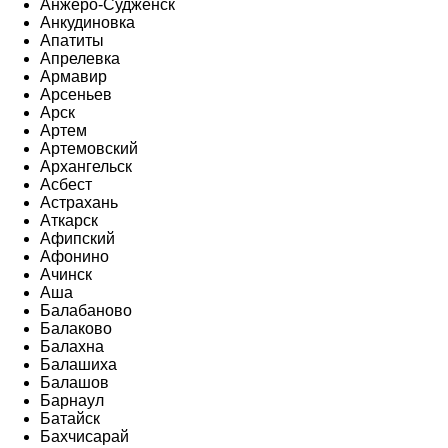
Анжеро-Судженск
Анкудиновка
Апатиты
Апрелевка
Армавир
Арсеньев
Арск
Артем
Артемовский
Архангельск
Асбест
Астрахань
Аткарск
Афипский
Афонино
Ачинск
Аша
Балабаново
Балаково
Балахна
Балашиха
Балашов
Барнаул
Батайск
Бахчисарай