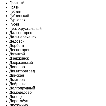
Грозный
Грязи
Губкин
Губкинский
Гурьевск
Гусев
Гусь-Хрустальный
Дальнегорск
Дальнереченск
Дедовск
Дербент
Десногорск
Джанкой
Дзержинск
Дзержинский
Дивеево
Димитровград
Динская
Дмитров
Добрянка
Долгопрудный
Домодедово
Донецк
Дорогобуж
Дрожжино