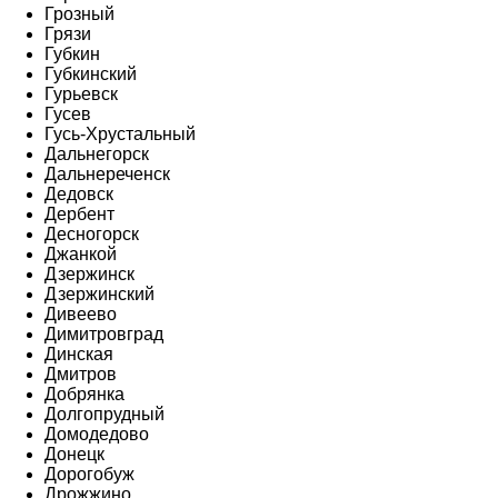
Грозный
Грязи
Губкин
Губкинский
Гурьевск
Гусев
Гусь-Хрустальный
Дальнегорск
Дальнереченск
Дедовск
Дербент
Десногорск
Джанкой
Дзержинск
Дзержинский
Дивеево
Димитровград
Динская
Дмитров
Добрянка
Долгопрудный
Домодедово
Донецк
Дорогобуж
Дрожжино