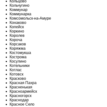
Кольцово
Кольчугино
Коммунар
Коммунарка
Комсомольск-на-Амуре
Конаково
Копейск
Коркино
Королев
Короча
Корсаков
Коряжма
Костомукша
Кострома
Косулино
Котельники
Котлас
Котовск
Красково
Красная Пахра
Красненькая
Красноармейск
Красногорск
Краснодар
Красное Село