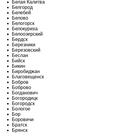
Белая Калитва
Белгород
Белебей
Белово
Белогорск
Белокуриха
Белоозерский
Бердск
Березники
Березовский
Беслан
Бийск
Бикин
Биробиджан
Благовещенск
Бобров
Боброво
Богданович
Богородицк
Богородск
Бологое
Бор
Боровичи
Братск
Брянск