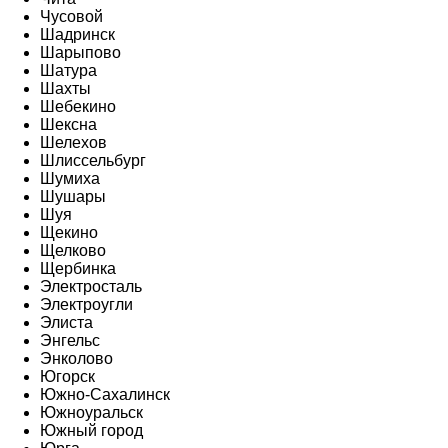
Чусовой
Шадринск
Шарыпово
Шатура
Шахты
Шебекино
Шексна
Шелехов
Шлиссельбург
Шумиха
Шушары
Шуя
Щекино
Щелково
Щербинка
Электросталь
Электроугли
Элиста
Энгельс
Энколово
Югорск
Южно-Сахалинск
Южноуральск
Южный город