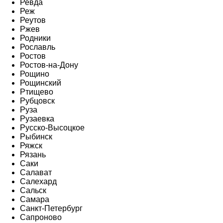
Ревда
Реж
Реутов
Ржев
Родники
Рославль
Ростов
Ростов-на-Дону
Рощино
Рощинский
Ртищево
Рубцовск
Руза
Рузаевка
Русско-Высоцкое
Рыбинск
Ряжск
Рязань
Саки
Салават
Салехард
Сальск
Самара
Санкт-Петербург
Сапроново