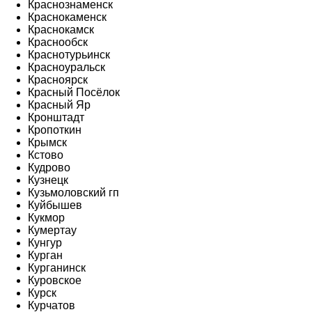
Краснознаменск
Краснокаменск
Краснокамск
Краснообск
Краснотурьинск
Красноуральск
Красноярск
Красный Посёлок
Красный Яр
Кронштадт
Кропоткин
Крымск
Кстово
Кудрово
Кузнецк
Кузьмоловский гп
Куйбышев
Кукмор
Кумертау
Кунгур
Курган
Курганинск
Куровское
Курск
Курчатов