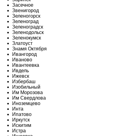
Засечное
Звенигород
Зеленогорск
Зеленоград
Зеленоградск
Зеленодольск
Зеленокумск
Златоуст
Знамя Октября
Ивангород
Иваново
Ивантеевка
Ивдель
Ижевск
Избербаш
Изобильный
Им Морозова
Им Свердлова
Иноземцево
Инта
Ипатово
Иркутск
Искитим
Истра