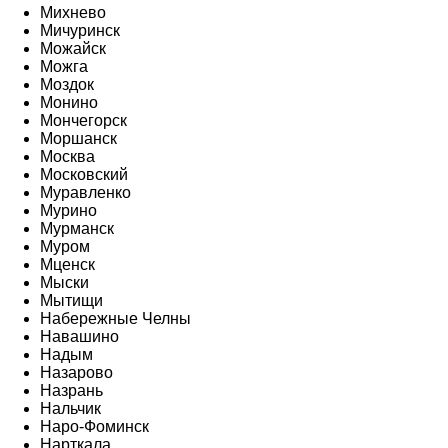
Михнево
Мичуринск
Можайск
Можга
Моздок
Монино
Мончегорск
Моршанск
Москва
Московский
Муравленко
Мурино
Мурманск
Муром
Мценск
Мыски
Мытищи
Набережные Челны
Навашино
Надым
Назарово
Назрань
Нальчик
Наро-Фоминск
Нарткала