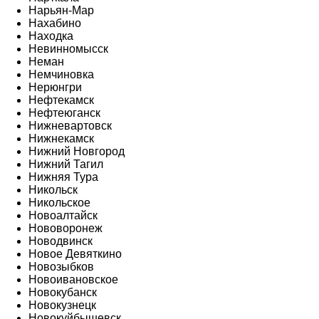
Нарьян-Мар
Нахабино
Находка
Невинномысск
Неман
Немчиновка
Нерюнгри
Нефтекамск
Нефтеюганск
Нижневартовск
Нижнекамск
Нижний Новгород
Нижний Тагил
Нижняя Тура
Никольск
Никольское
Новоалтайск
Нововоронеж
Новодвинск
Новое Девяткино
Новозыбков
Новоивановское
Новокубанск
Новокузнецк
Новокуйбышевск