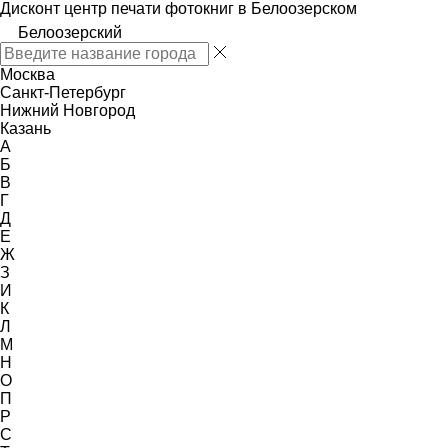
Дисконт центр печати фотокниг в Белоозерском
Белоозерский
Москва
Санкт-Петербург
Нижний Новгород
Казань
А
Б
В
Г
Д
Е
Ж
З
И
К
Л
М
Н
О
П
Р
С