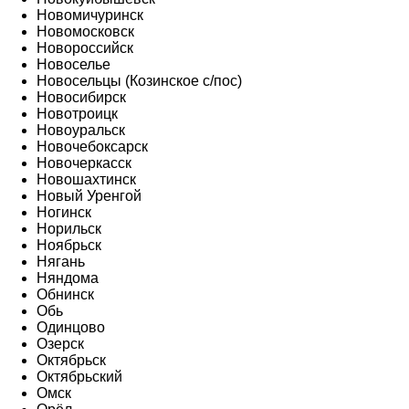
Новомичуринск
Новомосковск
Новороссийск
Новоселье
Новосельцы (Козинское с/пос)
Новосибирск
Новотроицк
Новоуральск
Новочебоксарск
Новочеркасск
Новошахтинск
Новый Уренгой
Ногинск
Норильск
Ноябрьск
Нягань
Няндома
Обнинск
Обь
Одинцово
Озерск
Октябрьск
Октябрьский
Омск