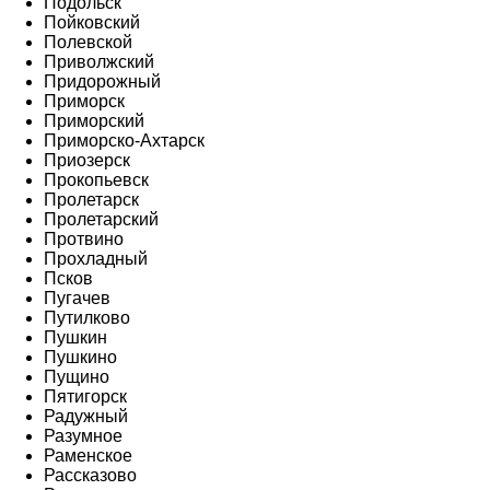
Подольск
Пойковский
Полевской
Приволжский
Придорожный
Приморск
Приморский
Приморско-Ахтарск
Приозерск
Прокопьевск
Пролетарск
Пролетарский
Протвино
Прохладный
Псков
Пугачев
Путилково
Пушкин
Пушкино
Пущино
Пятигорск
Радужный
Разумное
Раменское
Рассказово