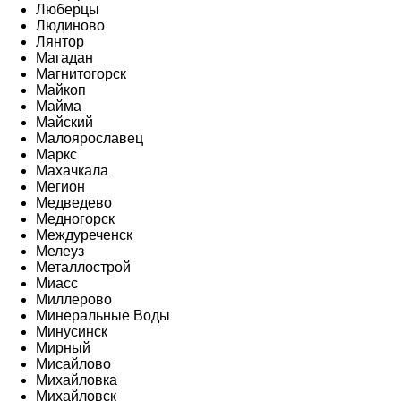
Люберцы
Людиново
Лянтор
Магадан
Магнитогорск
Майкоп
Майма
Майский
Малоярославец
Маркс
Махачкала
Мегион
Медведево
Медногорск
Междуреченск
Мелеуз
Металлострой
Миасс
Миллерово
Минеральные Воды
Минусинск
Мирный
Мисайлово
Михайловка
Михайловск