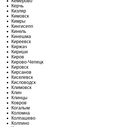
Кемерово
Керчь
Кизляр
Кимовск
Кимры
Кингисепп
Кинель
Кинешма
Киреевск
Киржач
Кириши
Киров
Кирово-Чепецк
Кировск
Кирсанов
Киселевск
Кисловодск
Климовск
Клин
Клинцы
Ковров
Когалым
Коломна
Колпашево
Колпино