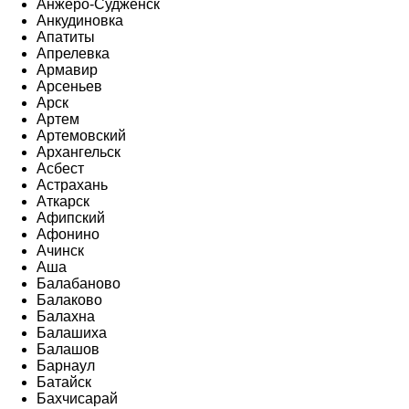
Анжеро-Судженск
Анкудиновка
Апатиты
Апрелевка
Армавир
Арсеньев
Арск
Артем
Артемовский
Архангельск
Асбест
Астрахань
Аткарск
Афипский
Афонино
Ачинск
Аша
Балабаново
Балаково
Балахна
Балашиха
Балашов
Барнаул
Батайск
Бахчисарай