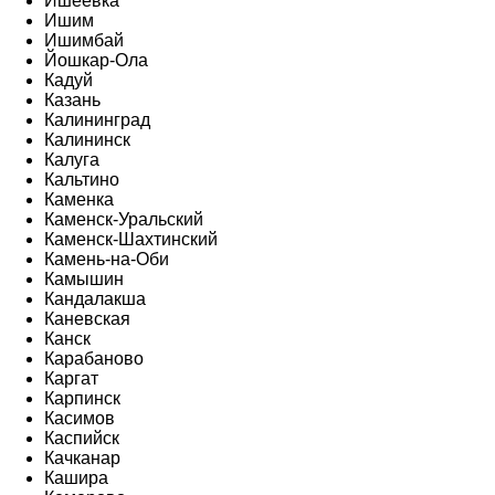
Ишеевка
Ишим
Ишимбай
Йошкар-Ола
Кадуй
Казань
Калининград
Калининск
Калуга
Кальтино
Каменка
Каменск-Уральский
Каменск-Шахтинский
Камень-на-Оби
Камышин
Кандалакша
Каневская
Канск
Карабаново
Каргат
Карпинск
Касимов
Каспийск
Качканар
Кашира