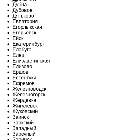
Дубна
Дубовое
Дятьково
Евпатория
Егорлыкская
Егорьевск
Ейск
Екатеринбург
Елабуга
Елец
Елизаветинская
Елизово
Ершов
Ессентуки
Ефремов
Железноводск
Железногорск
Жердевка
Жигулевск
Жуковский
Заинск
Заокский
Западный
Заречный
Заринск