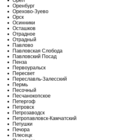
Орёл
Оренбург
Орехово-Зуево
Орск
Осинники
Осташков
Отрадное
Отрадный
Павлово
Павловская Слобода
Павловский Посад
Пенза
Первоуральск
Пересвет
Переславль-Залесский
Пермь
Песочный
Песчанокопское
Петергоф
Петровск
Петрозаводск
Петропавловск-Камчатский
Петушки
Печора
Плесецк