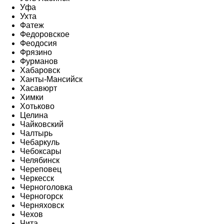
Уфа
Ухта
Фатеж
Федоровское
Феодосия
Фрязино
Фурманов
Хабаровск
Ханты-Мансийск
Хасавюрт
Химки
Хотьково
Целина
Чайковский
Чалтырь
Чебаркуль
Чебоксары
Челябинск
Череповец
Черкесск
Черноголовка
Черногорск
Черняховск
Чехов
Чита