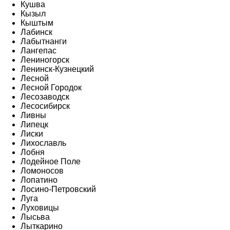
Кушва
Кызыл
Кыштым
Лабинск
Лабытнанги
Лангепас
Лениногорск
Ленинск-Кузнецкий
Лесной
Лесной Городок
Лесозаводск
Лесосибирск
Ливны
Липецк
Лиски
Лихославль
Лобня
Лодейное Поле
Ломоносов
Лопатино
Лосино-Петровский
Луга
Луховицы
Лысьва
Лыткарино