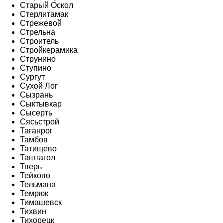
Старый Оскол
Стерлитамак
Стрежевой
Стрельна
Строитель
Стройкерамика
Струнино
Ступино
Сургут
Сухой Лог
Сызрань
Сыктывкар
Сысерть
Сясьстрой
Таганрог
Тамбов
Татищево
Таштагол
Тверь
Тейково
Тельмана
Темрюк
Тимашевск
Тихвин
Тихорецк