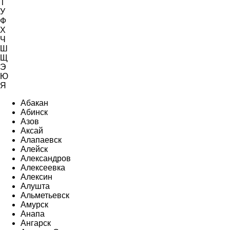
Т
У
Ф
Х
Ч
Ш
Щ
Э
Ю
Я
Абакан
Абинск
Азов
Аксай
Алапаевск
Алейск
Александров
Алексеевка
Алексин
Алушта
Альметьевск
Амурск
Анапа
Ангарск