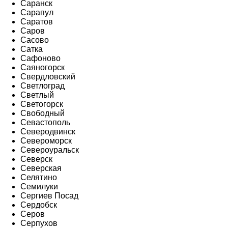
Саранск
Сарапул
Саратов
Саров
Сасово
Сатка
Сафоново
Саяногорск
Свердловский
Светлоград
Светлый
Светогорск
Свободный
Севастополь
Северодвинск
Североморск
Североуральск
Северск
Северская
Селятино
Семилуки
Сергиев Посад
Сердобск
Серов
Серпухов