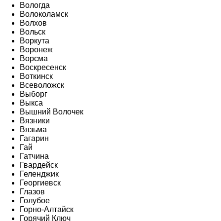
Вологда
Волоколамск
Волхов
Вольск
Воркута
Воронеж
Ворсма
Воскресенск
Воткинск
Всеволожск
Выборг
Выкса
Вышний Волочек
Вязники
Вязьма
Гагарин
Гай
Гатчина
Гвардейск
Геленджик
Георгиевск
Глазов
Голубое
Горно-Алтайск
Горячий Ключ