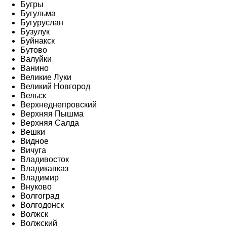
Бугры
Бугульма
Бугуруслан
Бузулук
Буйнакск
Бутово
Валуйки
Ванино
Великие Луки
Великий Новгород
Вельск
Верхнеднепровский
Верхняя Пышма
Верхняя Салда
Вешки
Видное
Вичуга
Владивосток
Владикавказ
Владимир
Внуково
Волгоград
Волгодонск
Волжск
Волжский