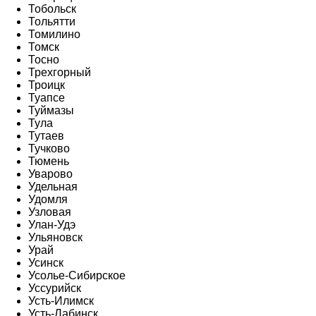
Тобольск
Тольятти
Томилино
Томск
Тосно
Трехгорный
Троицк
Туапсе
Туймазы
Тула
Тутаев
Тучково
Тюмень
Уварово
Удельная
Удомля
Узловая
Улан-Удэ
Ульяновск
Урай
Усинск
Усолье-Сибирское
Уссурийск
Усть-Илимск
Усть-Лабинск