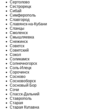
Сертолово
Сестрорецк
Сибай
Симферополь
Славгород
Славянск-на-Кубани
Сланцы
Смоленск
Смышляевка
Снежинск
Советск
Советский
Сокол
Соликамск
Солнечногорск
Соль-Илецк
Сорочинск
Сосново
Сосновоборск
Сосновый Бор
Сочи
Спасск-Дальний
Ставрополь
Старая
Старая Купавна