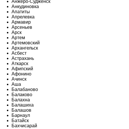
Анжеро-Судженск
Анкудиновка
Апатиты
Апрелевка
Армавир
Арсеньев
Арск
Артем
Артемовский
Архангельск
Асбест
Астрахань
Аткарск
Афипский
Афонино
Ачинск
Аша
Балабаново
Балаково
Балахна
Балашиха
Балашов
Барнаул
Батайск
Бахчисарай