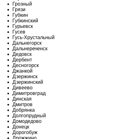
Грозный
Грязи
Губкин
Губкинский
Гурьевск
Гусев
Гусь-Хрустальный
Дальнегорск
Дальнереченск
Дедовск
Дербент
Десногорск
Джанкой
Дзержинск
Дзержинский
Дивеево
Димитровград
Динская
Дмитров
Добрянка
Долгопрудный
Домодедово
Донецк
Дорогобуж
Дрожжино