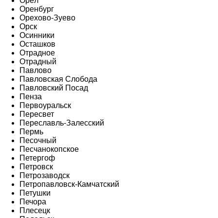
Орёл
Оренбург
Орехово-Зуево
Орск
Осинники
Осташков
Отрадное
Отрадный
Павлово
Павловская Слобода
Павловский Посад
Пенза
Первоуральск
Пересвет
Переславль-Залесский
Пермь
Песочный
Песчанокопское
Петергоф
Петровск
Петрозаводск
Петропавловск-Камчатский
Петушки
Печора
Плесецк