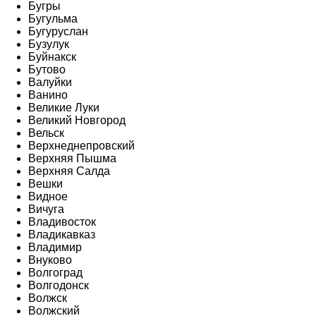
Бугры
Бугульма
Бугуруслан
Бузулук
Буйнакск
Бутово
Валуйки
Ванино
Великие Луки
Великий Новгород
Вельск
Верхнеднепровский
Верхняя Пышма
Верхняя Салда
Вешки
Видное
Вичуга
Владивосток
Владикавказ
Владимир
Внуково
Волгоград
Волгодонск
Волжск
Волжский