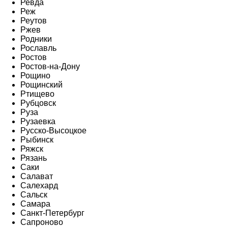
Ревда
Реж
Реутов
Ржев
Родники
Рославль
Ростов
Ростов-на-Дону
Рощино
Рощинский
Ртищево
Рубцовск
Руза
Рузаевка
Русско-Высоцкое
Рыбинск
Ряжск
Рязань
Саки
Салават
Салехард
Сальск
Самара
Санкт-Петербург
Сапроново