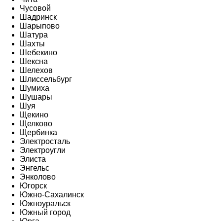
Чусовой
Шадринск
Шарыпово
Шатура
Шахты
Шебекино
Шексна
Шелехов
Шлиссельбург
Шумиха
Шушары
Шуя
Щекино
Щелково
Щербинка
Электросталь
Электроугли
Элиста
Энгельс
Энколово
Югорск
Южно-Сахалинск
Южноуральск
Южный город