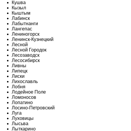
Кушва
Кызыл
Кыштым
Лабинск
Лабытнанги
Лангепас
Лениногорск
Ленинск-Кузнецкий
Лесной
Лесной Городок
Лесозаводск
Лесосибирск
Ливны
Липецк
Лиски
Лихославль
Лобня
Лодейное Поле
Ломоносов
Лопатино
Лосино-Петровский
Луга
Луховицы
Лысьва
Лыткарино