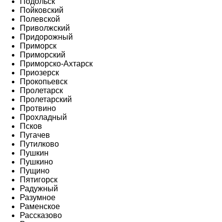
Подольск
Пойковский
Полевской
Приволжский
Придорожный
Приморск
Приморский
Приморско-Ахтарск
Приозерск
Прокопьевск
Пролетарск
Пролетарский
Протвино
Прохладный
Псков
Пугачев
Путилково
Пушкин
Пушкино
Пущино
Пятигорск
Радужный
Разумное
Раменское
Рассказово