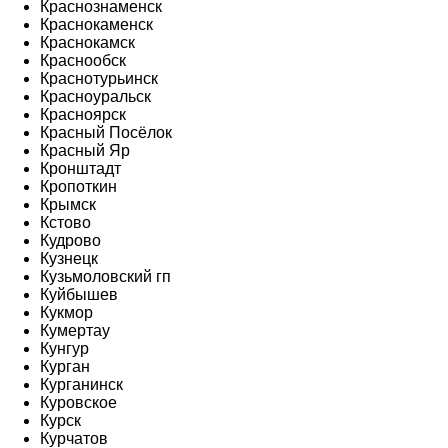
Краснознаменск
Краснокаменск
Краснокамск
Краснообск
Краснотурьинск
Красноуральск
Красноярск
Красный Посёлок
Красный Яр
Кронштадт
Кропоткин
Крымск
Кстово
Кудрово
Кузнецк
Кузьмоловский гп
Куйбышев
Кукмор
Кумертау
Кунгур
Курган
Курганинск
Куровское
Курск
Курчатов