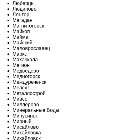
Люберцы
Людиново
Лянтор
Магадан
Магнитогорск
Майкоп
Майма
Майский
Малоярославец
Маркс
Махачкала
Мегион
Медведево
Медногорск
Междуреченск
Мелеуз
Металлострой
Миасс
Миллерово
Минеральные Воды
Минусинск
Мирный
Мисайлово
Михайловка
Михайловск