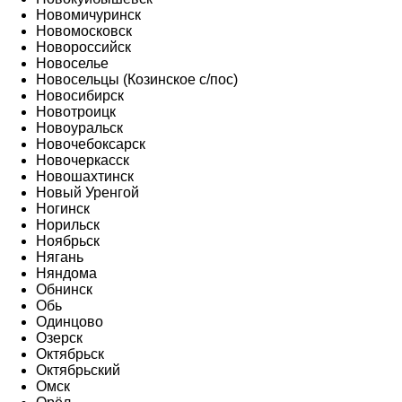
Новомичуринск
Новомосковск
Новороссийск
Новоселье
Новосельцы (Козинское с/пос)
Новосибирск
Новотроицк
Новоуральск
Новочебоксарск
Новочеркасск
Новошахтинск
Новый Уренгой
Ногинск
Норильск
Ноябрьск
Нягань
Няндома
Обнинск
Обь
Одинцово
Озерск
Октябрьск
Октябрьский
Омск