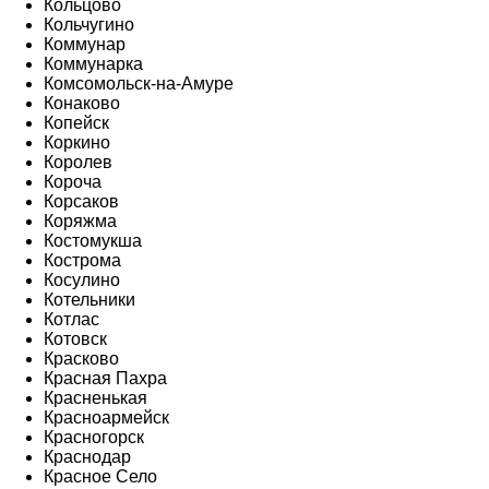
Кольцово
Кольчугино
Коммунар
Коммунарка
Комсомольск-на-Амуре
Конаково
Копейск
Коркино
Королев
Короча
Корсаков
Коряжма
Костомукша
Кострома
Косулино
Котельники
Котлас
Котовск
Красково
Красная Пахра
Красненькая
Красноармейск
Красногорск
Краснодар
Красное Село