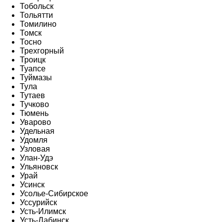
Тобольск
Тольятти
Томилино
Томск
Тосно
Трехгорный
Троицк
Туапсе
Туймазы
Тула
Тутаев
Тучково
Тюмень
Уварово
Удельная
Удомля
Узловая
Улан-Удэ
Ульяновск
Урай
Усинск
Усолье-Сибирское
Уссурийск
Усть-Илимск
Усть-Лабинск