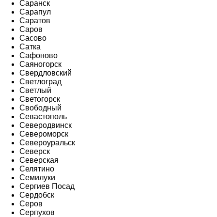
Саранск
Сарапул
Саратов
Саров
Сасово
Сатка
Сафоново
Саяногорск
Свердловский
Светлоград
Светлый
Светогорск
Свободный
Севастополь
Северодвинск
Североморск
Североуральск
Северск
Северская
Селятино
Семилуки
Сергиев Посад
Сердобск
Серов
Серпухов