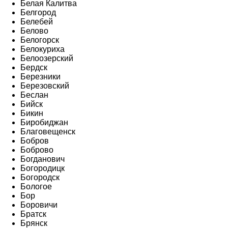
Белая Калитва
Белгород
Белебей
Белово
Белогорск
Белокуриха
Белоозерский
Бердск
Березники
Березовский
Беслан
Бийск
Бикин
Биробиджан
Благовещенск
Бобров
Боброво
Богданович
Богородицк
Богородск
Бологое
Бор
Боровичи
Братск
Брянск