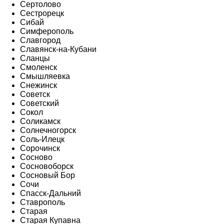
Сертолово
Сестрорецк
Сибай
Симферополь
Славгород
Славянск-на-Кубани
Сланцы
Смоленск
Смышляевка
Снежинск
Советск
Советский
Сокол
Соликамск
Солнечногорск
Соль-Илецк
Сорочинск
Сосново
Сосновоборск
Сосновый Бор
Сочи
Спасск-Дальний
Ставрополь
Старая
Старая Купавна