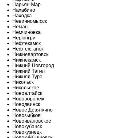
Нарьян-Мар
Нахабино
Находка
Невинномысск
Неман
Немчиновка
Нерюнгри
Нефтекамск
Нефтеюганск
Нижневартовск
Нижнекамск
Нижний Новгород
Нижний Тагил
Нижняя Тура
Никольск
Никольское
Новоалтайск
Нововоронеж
Новодвинск
Новое Девяткино
Новозыбков
Новоивановское
Новокубанск
Новокузнецк
Новокуйбышевск