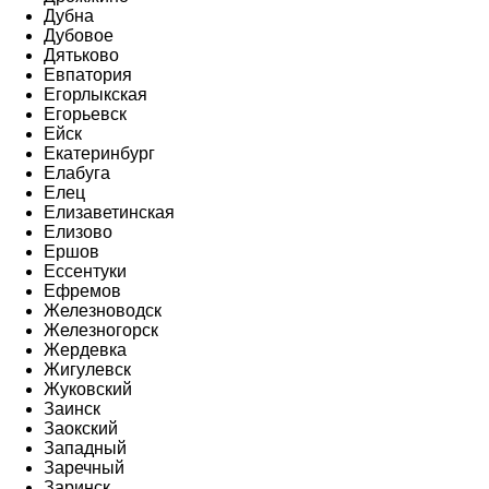
Дубна
Дубовое
Дятьково
Евпатория
Егорлыкская
Егорьевск
Ейск
Екатеринбург
Елабуга
Елец
Елизаветинская
Елизово
Ершов
Ессентуки
Ефремов
Железноводск
Железногорск
Жердевка
Жигулевск
Жуковский
Заинск
Заокский
Западный
Заречный
Заринск