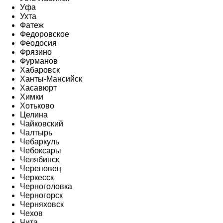
Уфа
Ухта
Фатеж
Федоровское
Феодосия
Фрязино
Фурманов
Хабаровск
Ханты-Мансийск
Хасавюрт
Химки
Хотьково
Целина
Чайковский
Чалтырь
Чебаркуль
Чебоксары
Челябинск
Череповец
Черкесск
Черноголовка
Черногорск
Черняховск
Чехов
Чита