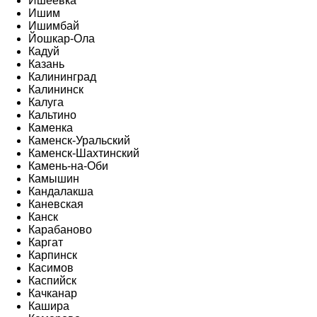
Ишеевка
Ишим
Ишимбай
Йошкар-Ола
Кадуй
Казань
Калининград
Калининск
Калуга
Кальтино
Каменка
Каменск-Уральский
Каменск-Шахтинский
Камень-на-Оби
Камышин
Кандалакша
Каневская
Канск
Карабаново
Каргат
Карпинск
Касимов
Каспийск
Качканар
Кашира