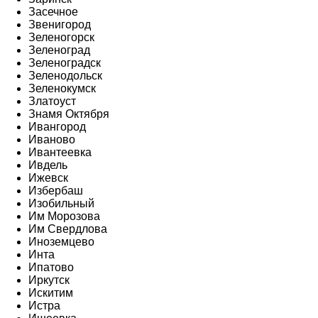
Засечное
Звенигород
Зеленогорск
Зеленоград
Зеленоградск
Зеленодольск
Зеленокумск
Златоуст
Знамя Октября
Ивангород
Иваново
Ивантеевка
Ивдель
Ижевск
Избербаш
Изобильный
Им Морозова
Им Свердлова
Иноземцево
Инта
Ипатово
Иркутск
Искитим
Истра