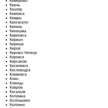
Кемерово
Керчь
Кизляр
Кимовск
Кимры
Кингисепп
Кинель
Кинешма
Киреевск
Киржач
Кириши
Киров
Кирово-Чепецк
Кировск
Кирсанов
Киселевск
Кисловодск
Климовск
Клин
Клинцы
Ковров
Когалым
Коломна
Колпашево
Колпино