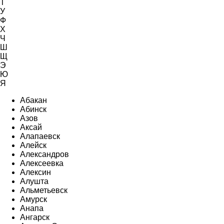
Т
У
Ф
Х
Ч
Ш
Щ
Э
Ю
Я
Абакан
Абинск
Азов
Аксай
Алапаевск
Алейск
Александров
Алексеевка
Алексин
Алушта
Альметьевск
Амурск
Анапа
Ангарск