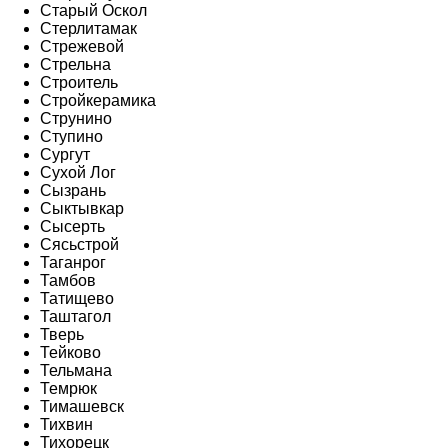
Старый Оскол
Стерлитамак
Стрежевой
Стрельна
Строитель
Стройкерамика
Струнино
Ступино
Сургут
Сухой Лог
Сызрань
Сыктывкар
Сысерть
Сясьстрой
Таганрог
Тамбов
Татищево
Таштагол
Тверь
Тейково
Тельмана
Темрюк
Тимашевск
Тихвин
Тихорецк