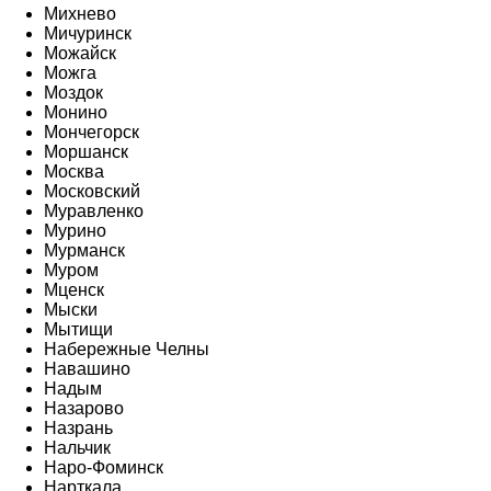
Михнево
Мичуринск
Можайск
Можга
Моздок
Монино
Мончегорск
Моршанск
Москва
Московский
Муравленко
Мурино
Мурманск
Муром
Мценск
Мыски
Мытищи
Набережные Челны
Навашино
Надым
Назарово
Назрань
Нальчик
Наро-Фоминск
Нарткала