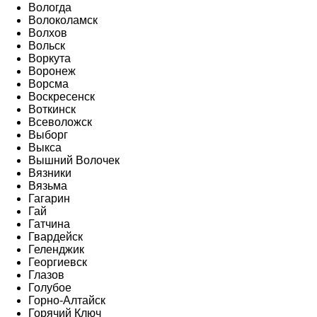
Вологда
Волоколамск
Волхов
Вольск
Воркута
Воронеж
Ворсма
Воскресенск
Воткинск
Всеволожск
Выборг
Выкса
Вышний Волочек
Вязники
Вязьма
Гагарин
Гай
Гатчина
Гвардейск
Геленджик
Георгиевск
Глазов
Голубое
Горно-Алтайск
Горячий Ключ