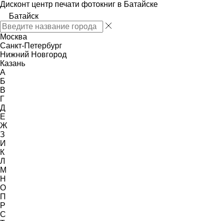
Дисконт центр печати фотокниг в Батайске
Батайск
Москва
Санкт-Петербург
Нижний Новгород
Казань
А
Б
В
Г
Д
Е
Ж
З
И
К
Л
М
Н
О
П
Р
С