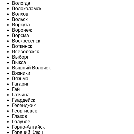
Вологда
Волоколамск
Волхов
Вольск
Воркута
Воронеж
Ворсма
Воскресенск
Воткинск
Всеволожск
Выборг
Выкса
Вышний Волочек
Вязники
Вязьма
Гагарин
Гай
Гатчина
Гвардейск
Геленджик
Георгиевск
Глазов
Голубое
Горно-Алтайск
Горячий Ключ