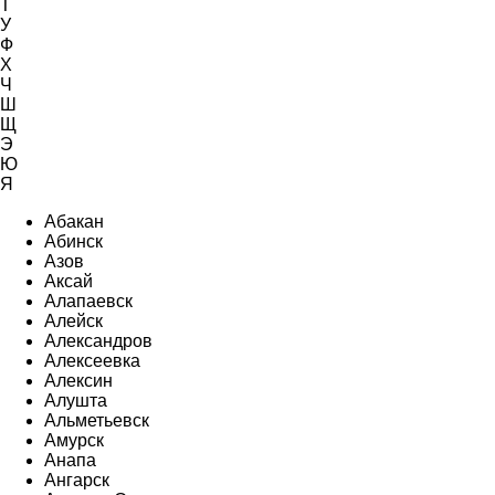
Т
У
Ф
Х
Ч
Ш
Щ
Э
Ю
Я
Абакан
Абинск
Азов
Аксай
Алапаевск
Алейск
Александров
Алексеевка
Алексин
Алушта
Альметьевск
Амурск
Анапа
Ангарск