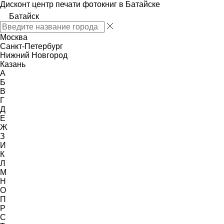
Дисконт центр печати фотокниг в Батайске
Батайск
Москва
Санкт-Петербург
Нижний Новгород
Казань
А
Б
В
Г
Д
Е
Ж
З
И
К
Л
М
Н
О
П
Р
С