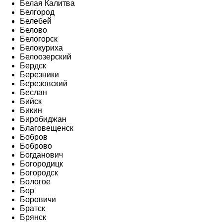
Белая Калитва
Белгород
Белебей
Белово
Белогорск
Белокуриха
Белоозерский
Бердск
Березники
Березовский
Беслан
Бийск
Бикин
Биробиджан
Благовещенск
Бобров
Боброво
Богданович
Богородицк
Богородск
Бологое
Бор
Боровичи
Братск
Брянск