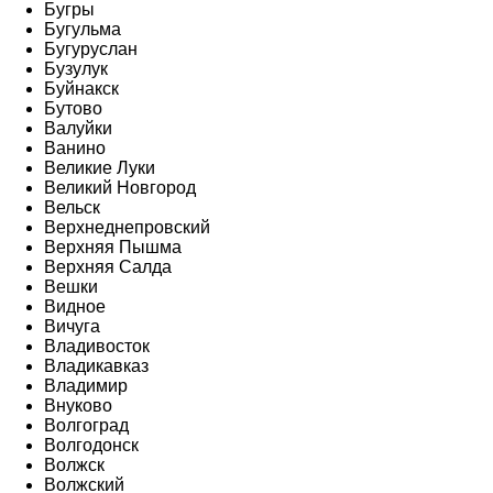
Бугры
Бугульма
Бугуруслан
Бузулук
Буйнакск
Бутово
Валуйки
Ванино
Великие Луки
Великий Новгород
Вельск
Верхнеднепровский
Верхняя Пышма
Верхняя Салда
Вешки
Видное
Вичуга
Владивосток
Владикавказ
Владимир
Внуково
Волгоград
Волгодонск
Волжск
Волжский