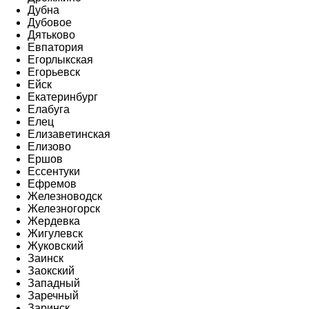
Дубна
Дубовое
Дятьково
Евпатория
Егорлыкская
Егорьевск
Ейск
Екатеринбург
Елабуга
Елец
Елизаветинская
Елизово
Ершов
Ессентуки
Ефремов
Железноводск
Железногорск
Жердевка
Жигулевск
Жуковский
Заинск
Заокский
Западный
Заречный
Заринск