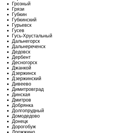
Грозный
Грязи
Губкин
Губкинский
Гурьевск
Гусев
Гусь-Хрустальный
Дальнегорск
Дальнереченск
Дедовск
Дербент
Десногорск
Джанкой
Дзержинск
Дзержинский
Дивеево
Димитровград
Динская
Дмитров
Добрянка
Долгопрудный
Домодедово
Донецк
Дорогобуж
Дрожжино