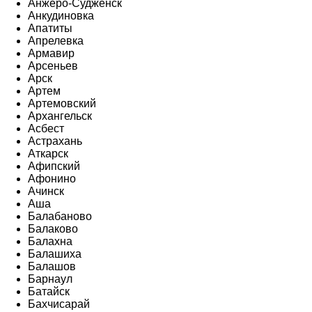
Анжеро-Судженск
Анкудиновка
Апатиты
Апрелевка
Армавир
Арсеньев
Арск
Артем
Артемовский
Архангельск
Асбест
Астрахань
Аткарск
Афипский
Афонино
Ачинск
Аша
Балабаново
Балаково
Балахна
Балашиха
Балашов
Барнаул
Батайск
Бахчисарай