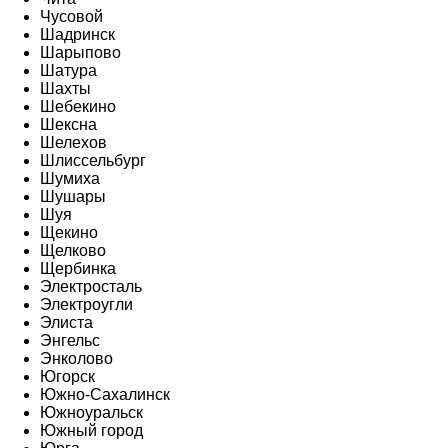
Чусовой
Шадринск
Шарыпово
Шатура
Шахты
Шебекино
Шексна
Шелехов
Шлиссельбург
Шумиха
Шушары
Шуя
Щекино
Щелково
Щербинка
Электросталь
Электроугли
Элиста
Энгельс
Энколово
Югорск
Южно-Сахалинск
Южноуральск
Южный город