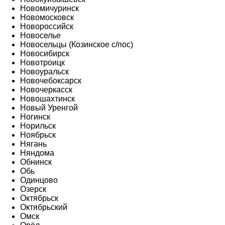
Новомичуринск
Новомосковск
Новороссийск
Новоселье
Новосельцы (Козинское с/пос)
Новосибирск
Новотроицк
Новоуральск
Новочебоксарск
Новочеркасск
Новошахтинск
Новый Уренгой
Ногинск
Норильск
Ноябрьск
Нягань
Няндома
Обнинск
Обь
Одинцово
Озерск
Октябрьск
Октябрьский
Омск