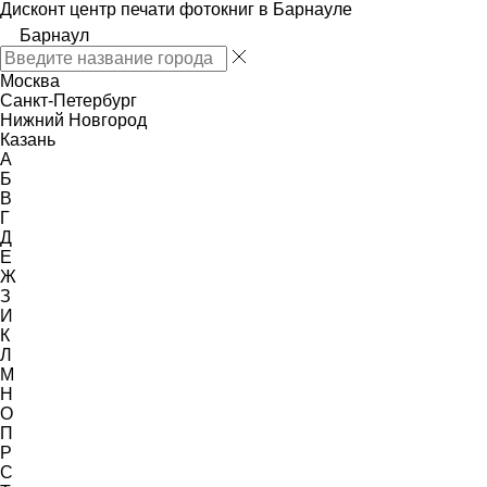
Дисконт центр печати фотокниг в Барнауле
Барнаул
Москва
Санкт-Петербург
Нижний Новгород
Казань
А
Б
В
Г
Д
Е
Ж
З
И
К
Л
М
Н
О
П
Р
С