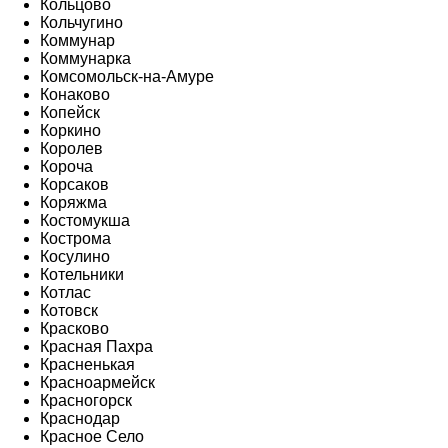
Кольцово
Кольчугино
Коммунар
Коммунарка
Комсомольск-на-Амуре
Конаково
Копейск
Коркино
Королев
Короча
Корсаков
Коряжма
Костомукша
Кострома
Косулино
Котельники
Котлас
Котовск
Красково
Красная Пахра
Красненькая
Красноармейск
Красногорск
Краснодар
Красное Село