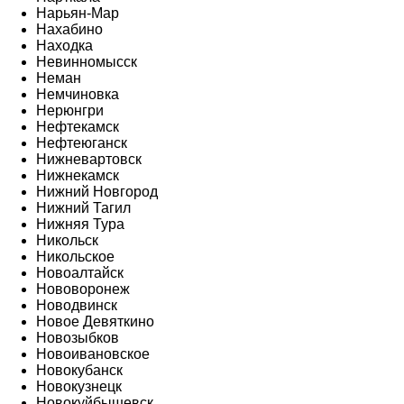
Нарьян-Мар
Нахабино
Находка
Невинномысск
Неман
Немчиновка
Нерюнгри
Нефтекамск
Нефтеюганск
Нижневартовск
Нижнекамск
Нижний Новгород
Нижний Тагил
Нижняя Тура
Никольск
Никольское
Новоалтайск
Нововоронеж
Новодвинск
Новое Девяткино
Новозыбков
Новоивановское
Новокубанск
Новокузнецк
Новокуйбышевск