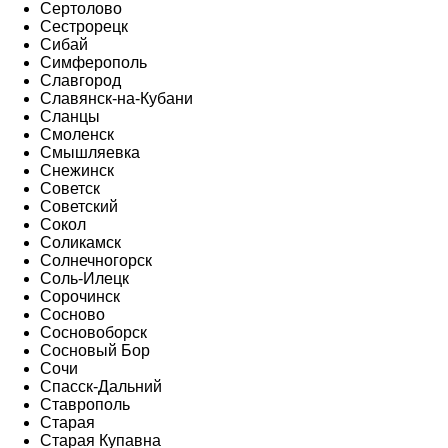
Сертолово
Сестрорецк
Сибай
Симферополь
Славгород
Славянск-на-Кубани
Сланцы
Смоленск
Смышляевка
Снежинск
Советск
Советский
Сокол
Соликамск
Солнечногорск
Соль-Илецк
Сорочинск
Сосново
Сосновоборск
Сосновый Бор
Сочи
Спасск-Дальний
Ставрополь
Старая
Старая Купавна