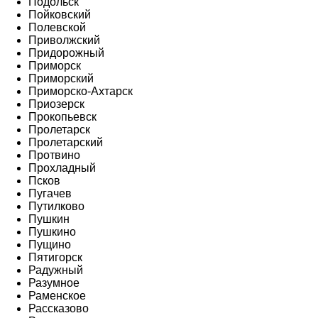
Подольск
Пойковский
Полевской
Приволжский
Придорожный
Приморск
Приморский
Приморско-Ахтарск
Приозерск
Прокопьевск
Пролетарск
Пролетарский
Протвино
Прохладный
Псков
Пугачев
Путилково
Пушкин
Пушкино
Пущино
Пятигорск
Радужный
Разумное
Раменское
Рассказово