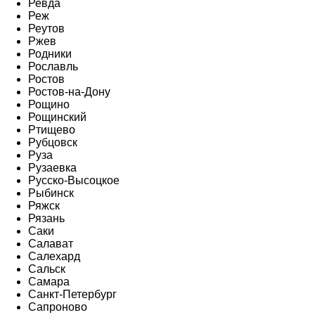
Ревда
Реж
Реутов
Ржев
Родники
Рославль
Ростов
Ростов-на-Дону
Рощино
Рощинский
Ртищево
Рубцовск
Руза
Рузаевка
Русско-Высоцкое
Рыбинск
Ряжск
Рязань
Саки
Салават
Салехард
Сальск
Самара
Санкт-Петербург
Сапроново