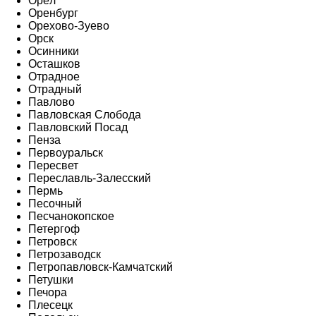
Орёл
Оренбург
Орехово-Зуево
Орск
Осинники
Осташков
Отрадное
Отрадный
Павлово
Павловская Слобода
Павловский Посад
Пенза
Первоуральск
Пересвет
Переславль-Залесский
Пермь
Песочный
Песчанокопское
Петергоф
Петровск
Петрозаводск
Петропавловск-Камчатский
Петушки
Печора
Плесецк