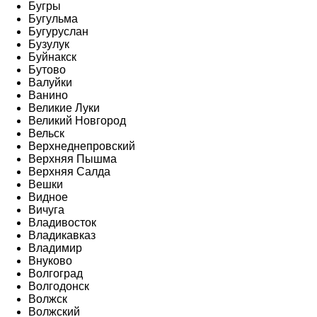
Бугры
Бугульма
Бугуруслан
Бузулук
Буйнакск
Бутово
Валуйки
Ванино
Великие Луки
Великий Новгород
Вельск
Верхнеднепровский
Верхняя Пышма
Верхняя Салда
Вешки
Видное
Вичуга
Владивосток
Владикавказ
Владимир
Внуково
Волгоград
Волгодонск
Волжск
Волжский