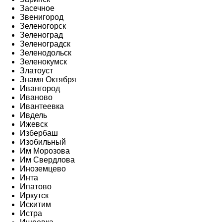
Засечное
Звенигород
Зеленогорск
Зеленоград
Зеленоградск
Зеленодольск
Зеленокумск
Златоуст
Знамя Октября
Ивангород
Иваново
Ивантеевка
Ивдель
Ижевск
Избербаш
Изобильный
Им Морозова
Им Свердлова
Иноземцево
Инта
Ипатово
Иркутск
Искитим
Истра