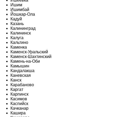
Ишеевка
Ишим
Ишимбай
Йошкар-Ола
Кадуй
Казань
Калининград
Калининск
Калуга
Кальтино
Каменка
Каменск-Уральский
Каменск-Шахтинский
Камень-на-Оби
Камышин
Кандалакша
Каневская
Канск
Карабаново
Каргат
Карпинск
Касимов
Каспийск
Качканар
Кашира