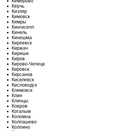
Кемерово
Керчь
Кизляр
Кимовск
Кимры
Кингисепп
Кинель
Кинешма
Киреевск
Киржач
Кириши
Киров
Кирово-Чепецк
Кировск
Кирсанов
Киселевск
Кисловодск
Климовск
Клин
Клинцы
Ковров
Когалым
Коломна
Колпашево
Колпино