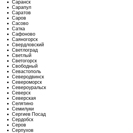
Саранск
Сарапул
Саратов
Саров
Сасово
Сатка
Сафоново
Саяногорск
Свердловский
Светлоград
Светлый
Светогорск
Свободный
Севастополь
Северодвинск
Североморск
Североуральск
Северск
Северская
Селятино
Семилуки
Сергиев Посад
Сердобск
Серов
Серпухов