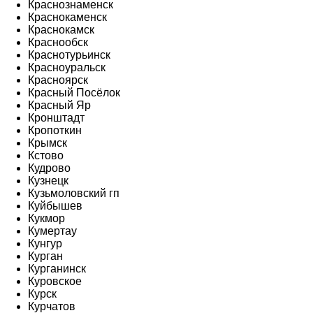
Краснознаменск
Краснокаменск
Краснокамск
Краснообск
Краснотурьинск
Красноуральск
Красноярск
Красный Посёлок
Красный Яр
Кронштадт
Кропоткин
Крымск
Кстово
Кудрово
Кузнецк
Кузьмоловский гп
Куйбышев
Кукмор
Кумертау
Кунгур
Курган
Курганинск
Куровское
Курск
Курчатов