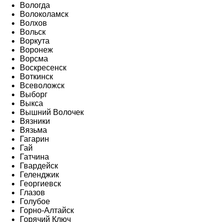
Вологда
Волоколамск
Волхов
Вольск
Воркута
Воронеж
Ворсма
Воскресенск
Воткинск
Всеволожск
Выборг
Выкса
Вышний Волочек
Вязники
Вязьма
Гагарин
Гай
Гатчина
Гвардейск
Геленджик
Георгиевск
Глазов
Голубое
Горно-Алтайск
Горячий Ключ