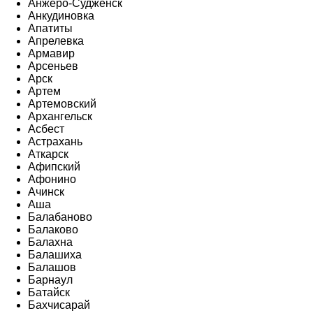
Анжеро-Судженск
Анкудиновка
Апатиты
Апрелевка
Армавир
Арсеньев
Арск
Артем
Артемовский
Архангельск
Асбест
Астрахань
Аткарск
Афипский
Афонино
Ачинск
Аша
Балабаново
Балаково
Балахна
Балашиха
Балашов
Барнаул
Батайск
Бахчисарай