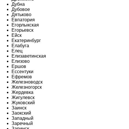
Дубна
Дубовое
Дятьково
Евпатория
Егорлыкская
Егорьевск
Ейск
Екатеринбург
Елабуга
Елец
Елизаветинская
Елизово
Ершов
Ессентуки
Ефремов
Железноводск
Железногорск
Жердевка
Жигулевск
Жуковский
Заинск
Заокский
Западный
Заречный
Заринск