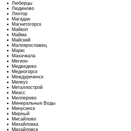
Люберцы
Людиново
Лянтор
Магадан
Магнитогорск
Майкоп
Майма
Майский
Малоярославец
Маркс
Махачкала
Мегион
Медведево
Медногорск
Междуреченск
Мелеуз
Металлострой
Миасс
Миллерово
Минеральные Воды
Минусинск
Мирный
Мисайлово
Михайловка
Михайловск