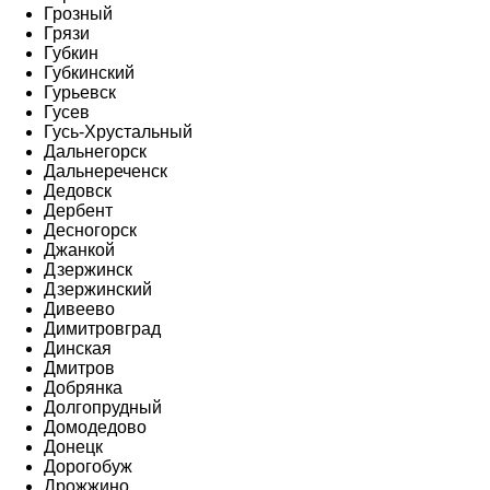
Грозный
Грязи
Губкин
Губкинский
Гурьевск
Гусев
Гусь-Хрустальный
Дальнегорск
Дальнереченск
Дедовск
Дербент
Десногорск
Джанкой
Дзержинск
Дзержинский
Дивеево
Димитровград
Динская
Дмитров
Добрянка
Долгопрудный
Домодедово
Донецк
Дорогобуж
Дрожжино