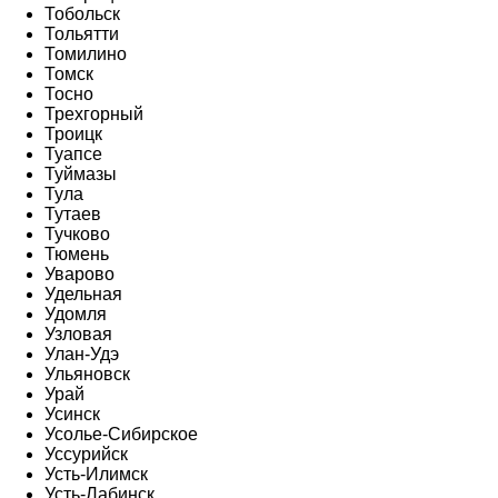
Тобольск
Тольятти
Томилино
Томск
Тосно
Трехгорный
Троицк
Туапсе
Туймазы
Тула
Тутаев
Тучково
Тюмень
Уварово
Удельная
Удомля
Узловая
Улан-Удэ
Ульяновск
Урай
Усинск
Усолье-Сибирское
Уссурийск
Усть-Илимск
Усть-Лабинск