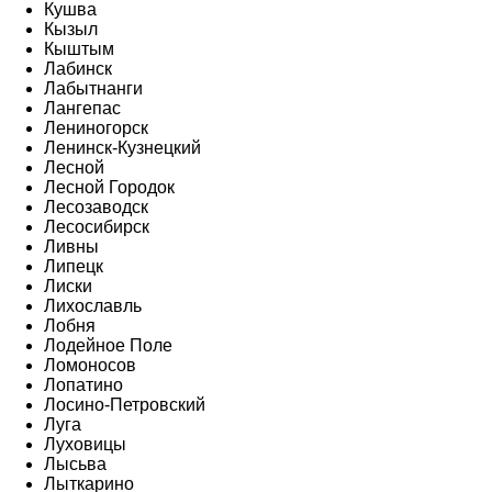
Кушва
Кызыл
Кыштым
Лабинск
Лабытнанги
Лангепас
Лениногорск
Ленинск-Кузнецкий
Лесной
Лесной Городок
Лесозаводск
Лесосибирск
Ливны
Липецк
Лиски
Лихославль
Лобня
Лодейное Поле
Ломоносов
Лопатино
Лосино-Петровский
Луга
Луховицы
Лысьва
Лыткарино