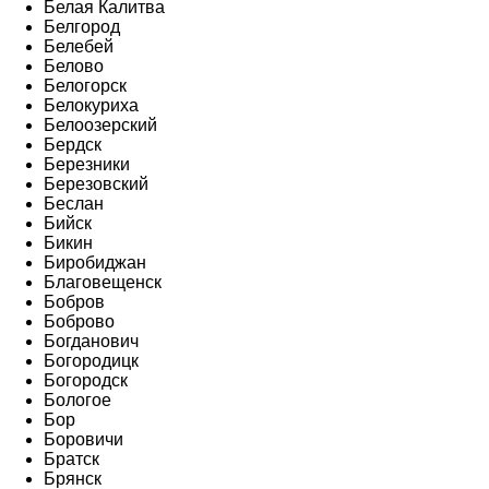
Белая Калитва
Белгород
Белебей
Белово
Белогорск
Белокуриха
Белоозерский
Бердск
Березники
Березовский
Беслан
Бийск
Бикин
Биробиджан
Благовещенск
Бобров
Боброво
Богданович
Богородицк
Богородск
Бологое
Бор
Боровичи
Братск
Брянск