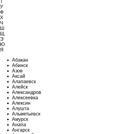
Т
У
Ф
Х
Ч
Ш
Щ
Э
Ю
Я
Абакан
Абинск
Азов
Аксай
Алапаевск
Алейск
Александров
Алексеевка
Алексин
Алушта
Альметьевск
Амурск
Анапа
Ангарск