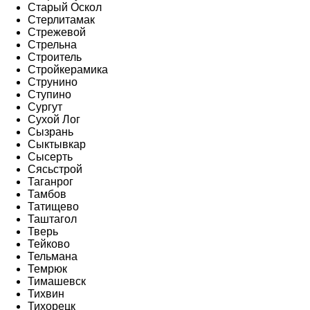
Старый Оскол
Стерлитамак
Стрежевой
Стрельна
Строитель
Стройкерамика
Струнино
Ступино
Сургут
Сухой Лог
Сызрань
Сыктывкар
Сысерть
Сясьстрой
Таганрог
Тамбов
Татищево
Таштагол
Тверь
Тейково
Тельмана
Темрюк
Тимашевск
Тихвин
Тихорецк