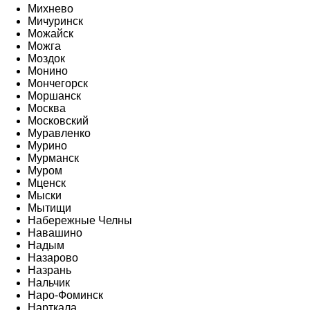
Михнево
Мичуринск
Можайск
Можга
Моздок
Монино
Мончегорск
Моршанск
Москва
Московский
Муравленко
Мурино
Мурманск
Муром
Мценск
Мыски
Мытищи
Набережные Челны
Навашино
Надым
Назарово
Назрань
Нальчик
Наро-Фоминск
Нарткала