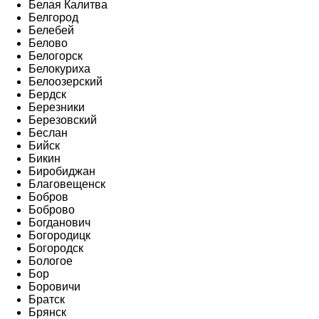
Белая Калитва
Белгород
Белебей
Белово
Белогорск
Белокуриха
Белоозерский
Бердск
Березники
Березовский
Беслан
Бийск
Бикин
Биробиджан
Благовещенск
Бобров
Боброво
Богданович
Богородицк
Богородск
Бологое
Бор
Боровичи
Братск
Брянск