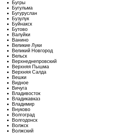
Бугры
Бугульма
Бугуруслан
Бузулук
Буйнакск
Бутово
Валуйки
Ванино
Великие Луки
Великий Новгород
Вельск
Верхнеднепровский
Верхняя Пышма
Верхняя Салда
Вешки
Видное
Вичуга
Владивосток
Владикавказ
Владимир
Внуково
Волгоград
Волгодонск
Волжск
Волжский