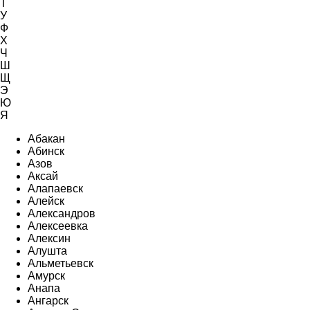
Т
У
Ф
Х
Ч
Ш
Щ
Э
Ю
Я
Абакан
Абинск
Азов
Аксай
Алапаевск
Алейск
Александров
Алексеевка
Алексин
Алушта
Альметьевск
Амурск
Анапа
Ангарск