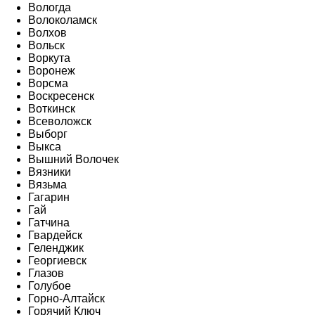
Вологда
Волоколамск
Волхов
Вольск
Воркута
Воронеж
Ворсма
Воскресенск
Воткинск
Всеволожск
Выборг
Выкса
Вышний Волочек
Вязники
Вязьма
Гагарин
Гай
Гатчина
Гвардейск
Геленджик
Георгиевск
Глазов
Голубое
Горно-Алтайск
Горячий Ключ