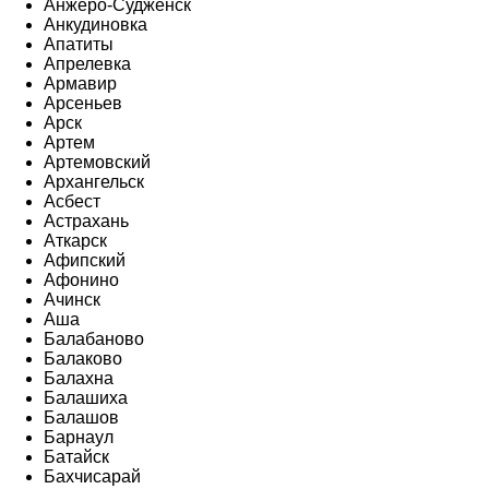
Анжеро-Судженск
Анкудиновка
Апатиты
Апрелевка
Армавир
Арсеньев
Арск
Артем
Артемовский
Архангельск
Асбест
Астрахань
Аткарск
Афипский
Афонино
Ачинск
Аша
Балабаново
Балаково
Балахна
Балашиха
Балашов
Барнаул
Батайск
Бахчисарай