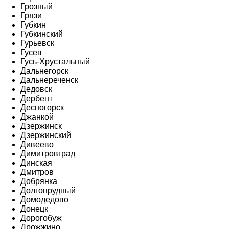
Грозный
Грязи
Губкин
Губкинский
Гурьевск
Гусев
Гусь-Хрустальный
Дальнегорск
Дальнереченск
Дедовск
Дербент
Десногорск
Джанкой
Дзержинск
Дзержинский
Дивеево
Димитровград
Динская
Дмитров
Добрянка
Долгопрудный
Домодедово
Донецк
Дорогобуж
Дрожжино