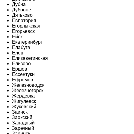
Дубна
Дубовое
Дятьково
Евпатория
Егорлыкская
Егорьевск
Ейск
Екатеринбург
Елабуга
Елец
Елизаветинская
Елизово
Ершов
Ессентуки
Ефремов
Железноводск
Железногорск
Жердевка
Жигулевск
Жуковский
Заинск
Заокский
Западный
Заречный
Заринск