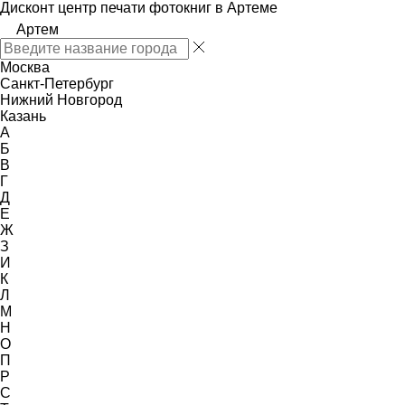
Дисконт центр печати фотокниг в Артеме
Артем
Москва
Санкт-Петербург
Нижний Новгород
Казань
А
Б
В
Г
Д
Е
Ж
З
И
К
Л
М
Н
О
П
Р
С