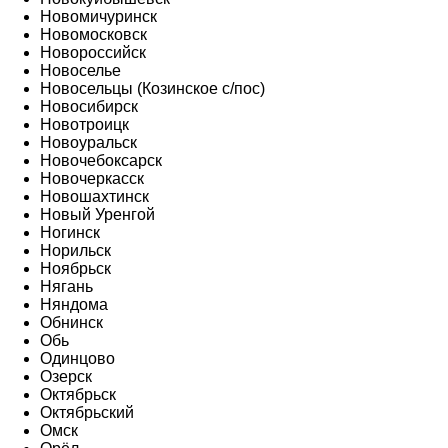
Новомичуринск
Новомосковск
Новороссийск
Новоселье
Новосельцы (Козинское с/пос)
Новосибирск
Новотроицк
Новоуральск
Новочебоксарск
Новочеркасск
Новошахтинск
Новый Уренгой
Ногинск
Норильск
Ноябрьск
Нягань
Няндома
Обнинск
Обь
Одинцово
Озерск
Октябрьск
Октябрьский
Омск