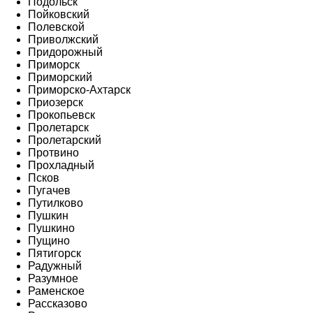
Подольск
Пойковский
Полевской
Приволжский
Придорожный
Приморск
Приморский
Приморско-Ахтарск
Приозерск
Прокопьевск
Пролетарск
Пролетарский
Протвино
Прохладный
Псков
Пугачев
Путилково
Пушкин
Пушкино
Пущино
Пятигорск
Радужный
Разумное
Раменское
Рассказово