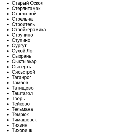
Старый Оскол
Стерлитамак
Стрежевой
Стрельна
Строитель
Стройкерамика
Струнино
Ступино
Сургут
Сухой Лог
Сызрань
Сыктывкар
Сысерть
Сясьстрой
Таганрог
Тамбов
Татищево
Таштагол
Тверь
Тейково
Тельмана
Темрюк
Тимашевск
Тихвин
Тихорецк