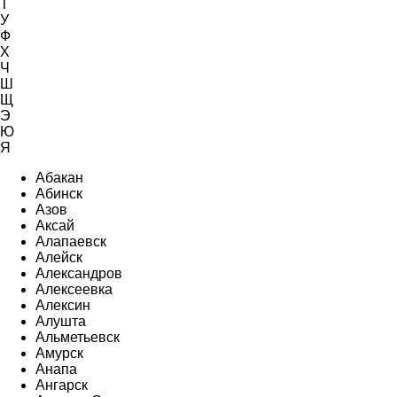
Т
У
Ф
Х
Ч
Ш
Щ
Э
Ю
Я
Абакан
Абинск
Азов
Аксай
Алапаевск
Алейск
Александров
Алексеевка
Алексин
Алушта
Альметьевск
Амурск
Анапа
Ангарск