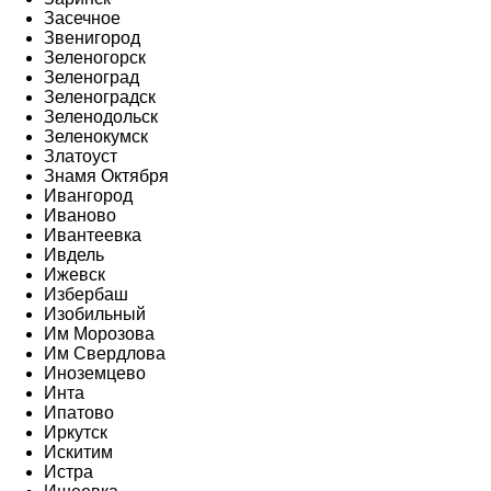
Засечное
Звенигород
Зеленогорск
Зеленоград
Зеленоградск
Зеленодольск
Зеленокумск
Златоуст
Знамя Октября
Ивангород
Иваново
Ивантеевка
Ивдель
Ижевск
Избербаш
Изобильный
Им Морозова
Им Свердлова
Иноземцево
Инта
Ипатово
Иркутск
Искитим
Истра