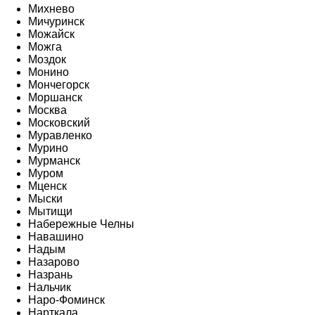
Михнево
Мичуринск
Можайск
Можга
Моздок
Монино
Мончегорск
Моршанск
Москва
Московский
Муравленко
Мурино
Мурманск
Муром
Мценск
Мыски
Мытищи
Набережные Челны
Навашино
Надым
Назарово
Назрань
Нальчик
Наро-Фоминск
Нарткала