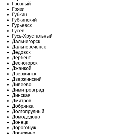
Грозный
Грязи
Губкин
Губкинский
Гурьевск
Гусев
Гусь-Хрустальный
Дальнегорск
Дальнереченск
Дедовск
Дербент
Десногорск
Джанкой
Дзержинск
Дзержинский
Дивеево
Димитровград
Динская
Дмитров
Добрянка
Долгопрудный
Домодедово
Донецк
Дорогобуж
Дрожжино