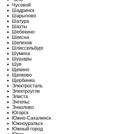
Чусовой
Шадринск
Шарыпово
Шатура
Шахты
Шебекино
Шексна
Шелехов
Шлиссельбург
Шумиха
Шушары
Шуя
Щекино
Щелково
Щербинка
Электросталь
Электроугли
Элиста
Энгельс
Энколово
Югорск
Южно-Сахалинск
Южноуральск
Южный город