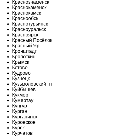
Краснознаменск
Краснокаменск
Краснокамск
Краснообск
Краснотурьинск
Красноуральск
Красноярск
Красный Посёлок
Красный Яр
Кронштадт
Кропоткин
Крымск
Кстово
Кудрово
Кузнецк
Кузьмоловский гп
Куйбышев
Кукмор
Кумертау
Кунгур
Курган
Курганинск
Куровское
Курск
Курчатов