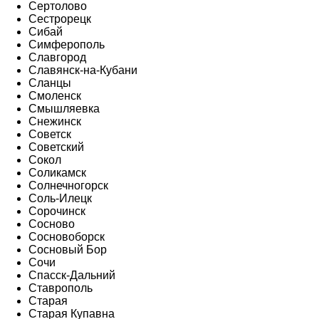
Сертолово
Сестрорецк
Сибай
Симферополь
Славгород
Славянск-на-Кубани
Сланцы
Смоленск
Смышляевка
Снежинск
Советск
Советский
Сокол
Соликамск
Солнечногорск
Соль-Илецк
Сорочинск
Сосново
Сосновоборск
Сосновый Бор
Сочи
Спасск-Дальний
Ставрополь
Старая
Старая Купавна