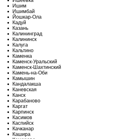
Ишеевка
Ишим
Ишимбай
Йошкар-Ола
Кадуй
Казань
Калининград
Калининск
Калуга
Кальтино
Каменка
Каменск-Уральский
Каменск-Шахтинский
Камень-на-Оби
Камышин
Кандалакша
Каневская
Канск
Карабаново
Каргат
Карпинск
Касимов
Каспийск
Качканар
Кашира