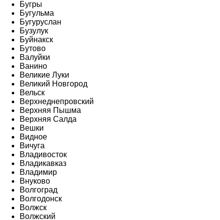
Бугры
Бугульма
Бугуруслан
Бузулук
Буйнакск
Бутово
Валуйки
Ванино
Великие Луки
Великий Новгород
Вельск
Верхнеднепровский
Верхняя Пышма
Верхняя Салда
Вешки
Видное
Вичуга
Владивосток
Владикавказ
Владимир
Внуково
Волгоград
Волгодонск
Волжск
Волжский