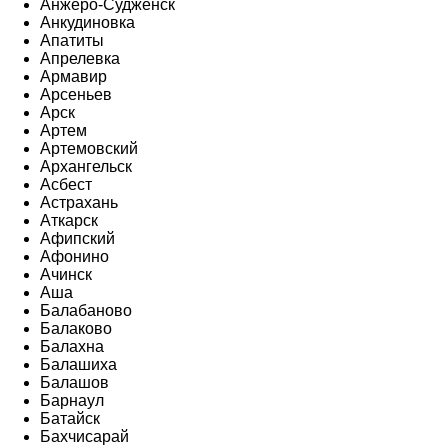
Анжеро-Судженск
Анкудиновка
Апатиты
Апрелевка
Армавир
Арсеньев
Арск
Артем
Артемовский
Архангельск
Асбест
Астрахань
Аткарск
Афипский
Афонино
Ачинск
Аша
Балабаново
Балаково
Балахна
Балашиха
Балашов
Барнаул
Батайск
Бахчисарай