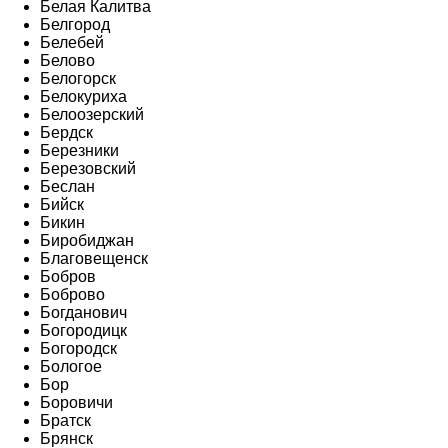
Белая Калитва
Белгород
Белебей
Белово
Белогорск
Белокуриха
Белоозерский
Бердск
Березники
Березовский
Беслан
Бийск
Бикин
Биробиджан
Благовещенск
Бобров
Боброво
Богданович
Богородицк
Богородск
Бологое
Бор
Боровичи
Братск
Брянск