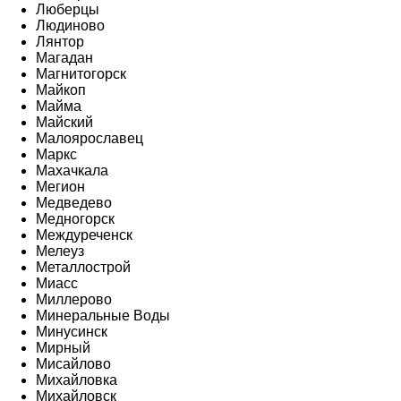
Люберцы
Людиново
Лянтор
Магадан
Магнитогорск
Майкоп
Майма
Майский
Малоярославец
Маркс
Махачкала
Мегион
Медведево
Медногорск
Междуреченск
Мелеуз
Металлострой
Миасс
Миллерово
Минеральные Воды
Минусинск
Мирный
Мисайлово
Михайловка
Михайловск