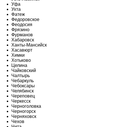
Уфа
Ухта
Фатеж
Федоровское
Феодосия
Фрязино
Фурманов
Хабаровск
Ханты-Мансийск
Хасавюрт
Химки
Хотьково
Целина
Чайковский
Чалтырь
Чебаркуль
Чебоксары
Челябинск
Череповец
Черкесск
Черноголовка
Черногорск
Черняховск
Чехов
Чита