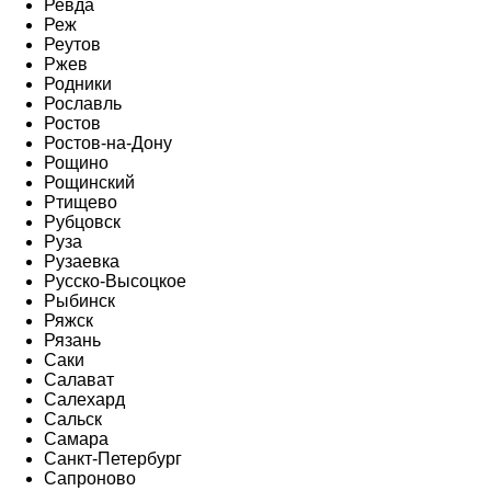
Ревда
Реж
Реутов
Ржев
Родники
Рославль
Ростов
Ростов-на-Дону
Рощино
Рощинский
Ртищево
Рубцовск
Руза
Рузаевка
Русско-Высоцкое
Рыбинск
Ряжск
Рязань
Саки
Салават
Салехард
Сальск
Самара
Санкт-Петербург
Сапроново