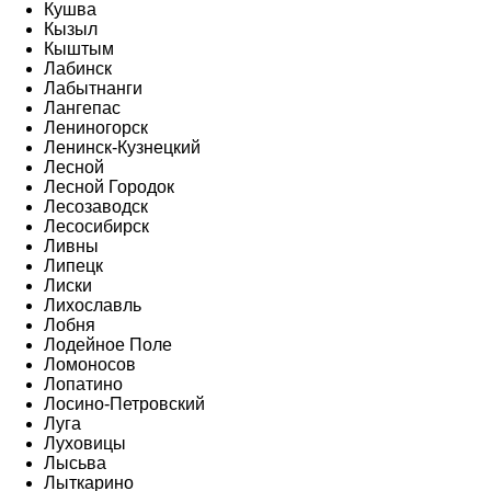
Кушва
Кызыл
Кыштым
Лабинск
Лабытнанги
Лангепас
Лениногорск
Ленинск-Кузнецкий
Лесной
Лесной Городок
Лесозаводск
Лесосибирск
Ливны
Липецк
Лиски
Лихославль
Лобня
Лодейное Поле
Ломоносов
Лопатино
Лосино-Петровский
Луга
Луховицы
Лысьва
Лыткарино