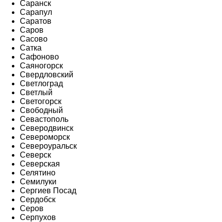
Саранск
Сарапул
Саратов
Саров
Сасово
Сатка
Сафоново
Саяногорск
Свердловский
Светлоград
Светлый
Светогорск
Свободный
Севастополь
Северодвинск
Североморск
Североуральск
Северск
Северская
Селятино
Семилуки
Сергиев Посад
Сердобск
Серов
Серпухов