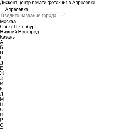
Дисконт центр печати фотокниг в Апрелевке
Апрелевка
Москва
Санкт-Петербург
Нижний Новгород
Казань
А
Б
В
Г
Д
Е
Ж
З
И
К
Л
М
Н
О
П
Р
С