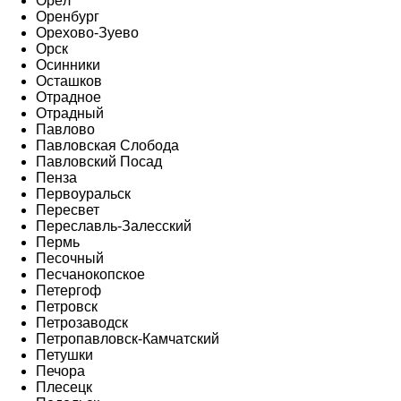
Орёл
Оренбург
Орехово-Зуево
Орск
Осинники
Осташков
Отрадное
Отрадный
Павлово
Павловская Слобода
Павловский Посад
Пенза
Первоуральск
Пересвет
Переславль-Залесский
Пермь
Песочный
Песчанокопское
Петергоф
Петровск
Петрозаводск
Петропавловск-Камчатский
Петушки
Печора
Плесецк