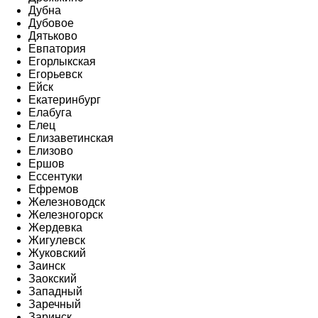
Дубна
Дубовое
Дятьково
Евпатория
Егорлыкская
Егорьевск
Ейск
Екатеринбург
Елабуга
Елец
Елизаветинская
Елизово
Ершов
Ессентуки
Ефремов
Железноводск
Железногорск
Жердевка
Жигулевск
Жуковский
Заинск
Заокский
Западный
Заречный
Заринск