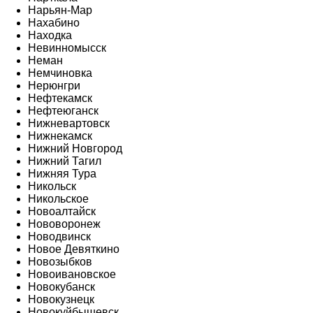
Нарьян-Мар
Нахабино
Находка
Невинномысск
Неман
Немчиновка
Нерюнгри
Нефтекамск
Нефтеюганск
Нижневартовск
Нижнекамск
Нижний Новгород
Нижний Тагил
Нижняя Тура
Никольск
Никольское
Новоалтайск
Нововоронеж
Новодвинск
Новое Девяткино
Новозыбков
Новоивановское
Новокубанск
Новокузнецк
Новокуйбышевск