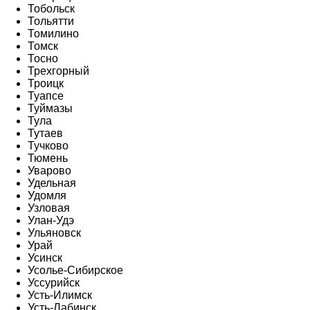
Тобольск
Тольятти
Томилино
Томск
Тосно
Трехгорный
Троицк
Туапсе
Туймазы
Тула
Тутаев
Тучково
Тюмень
Уварово
Удельная
Удомля
Узловая
Улан-Удэ
Ульяновск
Урай
Усинск
Усолье-Сибирское
Уссурийск
Усть-Илимск
Усть-Лабинск