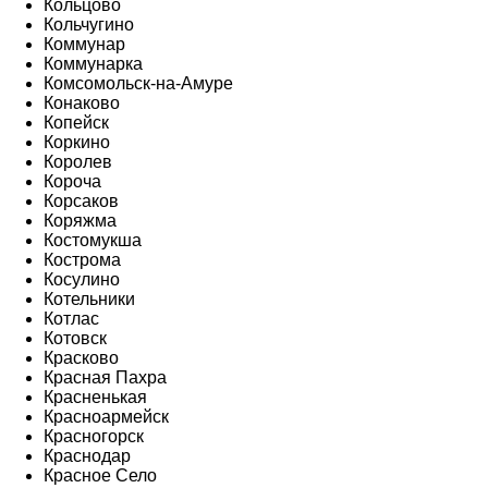
Кольцово
Кольчугино
Коммунар
Коммунарка
Комсомольск-на-Амуре
Конаково
Копейск
Коркино
Королев
Короча
Корсаков
Коряжма
Костомукша
Кострома
Косулино
Котельники
Котлас
Котовск
Красково
Красная Пахра
Красненькая
Красноармейск
Красногорск
Краснодар
Красное Село