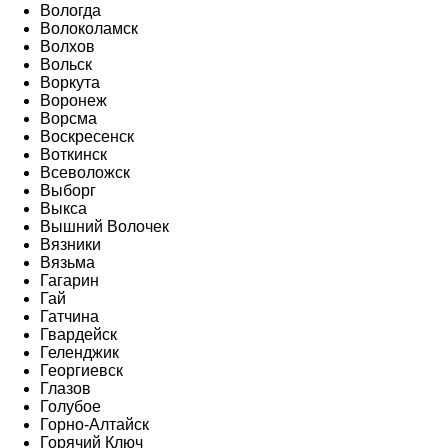
Вологда
Волоколамск
Волхов
Вольск
Воркута
Воронеж
Ворсма
Воскресенск
Воткинск
Всеволожск
Выборг
Выкса
Вышний Волочек
Вязники
Вязьма
Гагарин
Гай
Гатчина
Гвардейск
Геленджик
Георгиевск
Глазов
Голубое
Горно-Алтайск
Горячий Ключ