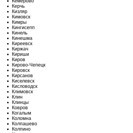
Кемерово
Керчь
Кизляр
Кимовск
Кимры
Кингисепп
Кинель
Кинешма
Киреевск
Киржач
Кириши
Киров
Кирово-Чепецк
Кировск
Кирсанов
Киселевск
Кисловодск
Климовск
Клин
Клинцы
Ковров
Когалым
Коломна
Колпашево
Колпино