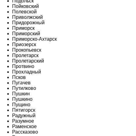
Подольск
Пойковский
Полевской
Приволжский
Придорожный
Приморск
Приморский
Приморско-Ахтарск
Приозерск
Прокопьевск
Пролетарск
Пролетарский
Протвино
Прохладный
Псков
Пугачев
Путилково
Пушкин
Пушкино
Пущино
Пятигорск
Радужный
Разумное
Раменское
Рассказово