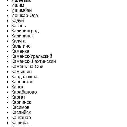
Ишеевка
Ишим
Ишимбай
Йошкар-Ола
Кадуй
Казань
Калининград
Калининск
Калуга
Кальтино
Каменка
Каменск-Уральский
Каменск-Шахтинский
Камень-на-Оби
Камышин
Кандалакша
Каневская
Канск
Карабаново
Каргат
Карпинск
Касимов
Каспийск
Качканар
Кашира