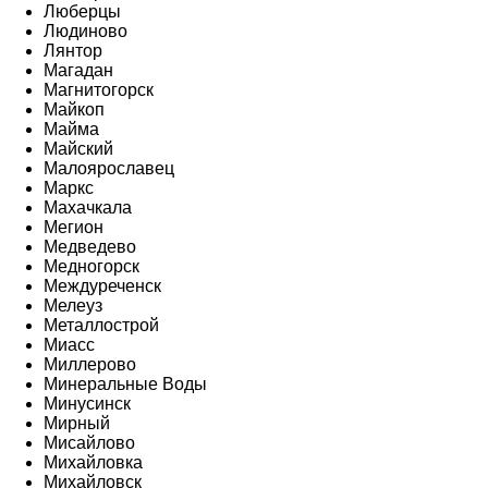
Люберцы
Людиново
Лянтор
Магадан
Магнитогорск
Майкоп
Майма
Майский
Малоярославец
Маркс
Махачкала
Мегион
Медведево
Медногорск
Междуреченск
Мелеуз
Металлострой
Миасс
Миллерово
Минеральные Воды
Минусинск
Мирный
Мисайлово
Михайловка
Михайловск