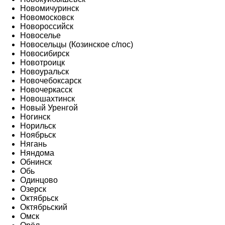
Новомичуринск
Новомосковск
Новороссийск
Новоселье
Новосельцы (Козинское с/пос)
Новосибирск
Новотроицк
Новоуральск
Новочебоксарск
Новочеркасск
Новошахтинск
Новый Уренгой
Ногинск
Норильск
Ноябрьск
Нягань
Няндома
Обнинск
Обь
Одинцово
Озерск
Октябрьск
Октябрьский
Омск