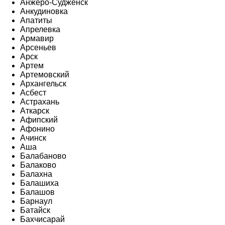
Анжеро-Судженск
Анкудиновка
Апатиты
Апрелевка
Армавир
Арсеньев
Арск
Артем
Артемовский
Архангельск
Асбест
Астрахань
Аткарск
Афипский
Афонино
Ачинск
Аша
Балабаново
Балаково
Балахна
Балашиха
Балашов
Барнаул
Батайск
Бахчисарай