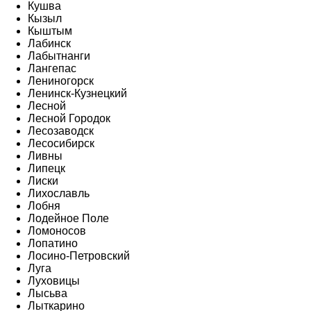
Кушва
Кызыл
Кыштым
Лабинск
Лабытнанги
Лангепас
Лениногорск
Ленинск-Кузнецкий
Лесной
Лесной Городок
Лесозаводск
Лесосибирск
Ливны
Липецк
Лиски
Лихославль
Лобня
Лодейное Поле
Ломоносов
Лопатино
Лосино-Петровский
Луга
Луховицы
Лысьва
Лыткарино