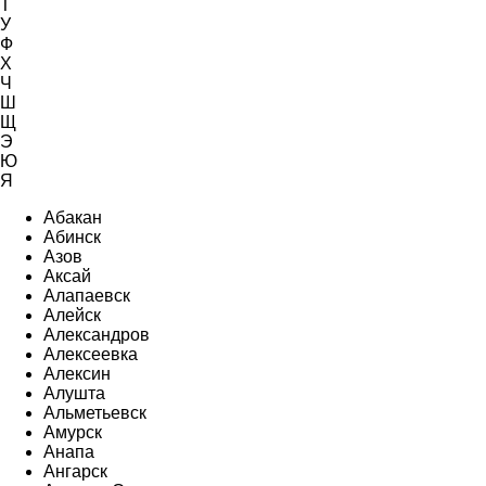
Т
У
Ф
Х
Ч
Ш
Щ
Э
Ю
Я
Абакан
Абинск
Азов
Аксай
Алапаевск
Алейск
Александров
Алексеевка
Алексин
Алушта
Альметьевск
Амурск
Анапа
Ангарск