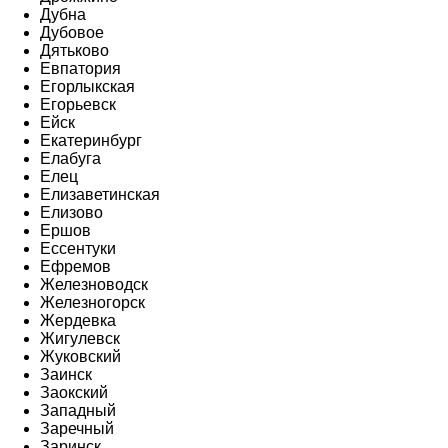
Дубна
Дубовое
Дятьково
Евпатория
Егорлыкская
Егорьевск
Ейск
Екатеринбург
Елабуга
Елец
Елизаветинская
Елизово
Ершов
Ессентуки
Ефремов
Железноводск
Железногорск
Жердевка
Жигулевск
Жуковский
Заинск
Заокский
Западный
Заречный
Заринск