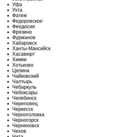
Уфа
Ухта
Фатеж
Федоровское
Феодосия
Фрязино
Фурманов
Хабаровск
Ханты-Мансийск
Хасавюрт
Химки
Хотьково
Целина
Чайковский
Чалтырь
Чебаркуль
Чебоксары
Челябинск
Череповец
Черкесск
Черноголовка
Черногорск
Черняховск
Чехов
Чита