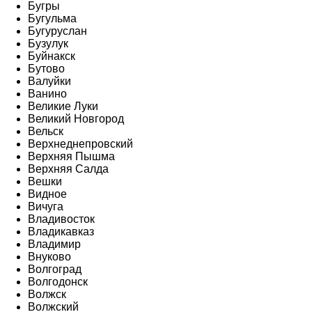
Бугры
Бугульма
Бугуруслан
Бузулук
Буйнакск
Бутово
Валуйки
Ванино
Великие Луки
Великий Новгород
Вельск
Верхнеднепровский
Верхняя Пышма
Верхняя Салда
Вешки
Видное
Вичуга
Владивосток
Владикавказ
Владимир
Внуково
Волгоград
Волгодонск
Волжск
Волжский