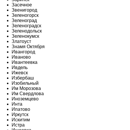
Засечное
Звенигород
Зеленогорск
Зеленоград
Зеленоградск
Зеленодольск
Зеленокумск
Златоуст
Знамя Октября
Ивангород
Иваново
Ивантеевка
Ивдель
Ижевск
Избербаш
Изобильный
Им Морозова
Им Свердлова
Иноземцево
Инта
Ипатово
Иркутск
Искитим
Истра