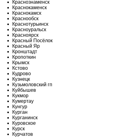
Краснознаменск
Краснокаменск
Краснокамск
Краснообск
Краснотурьинск
Красноуральск
Красноярск
Красный Посёлок
Красный Яр
Кронштадт
Кропоткин
Крымск
Кстово
Кудрово
Кузнецк
Кузьмоловский гп
Куйбышев
Кукмор
Кумертау
Кунгур
Курган
Курганинск
Куровское
Курск
Курчатов