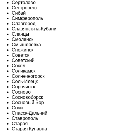
Сертолово
Сестрорецк
Сибай
Симферополь
Славгород
Славянск-на-Кубани
Сланцы
Смоленск
Смышляевка
Снежинск
Советск
Советский
Сокол
Соликамск
Солнечногорск
Соль-Илецк
Сорочинск
Сосново
Сосновоборск
Сосновый Бор
Сочи
Спасск-Дальний
Ставрополь
Старая
Старая Купавна