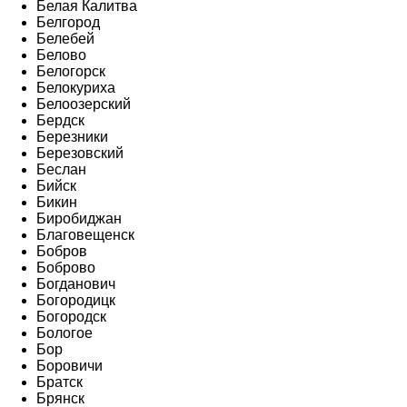
Белая Калитва
Белгород
Белебей
Белово
Белогорск
Белокуриха
Белоозерский
Бердск
Березники
Березовский
Беслан
Бийск
Бикин
Биробиджан
Благовещенск
Бобров
Боброво
Богданович
Богородицк
Богородск
Бологое
Бор
Боровичи
Братск
Брянск