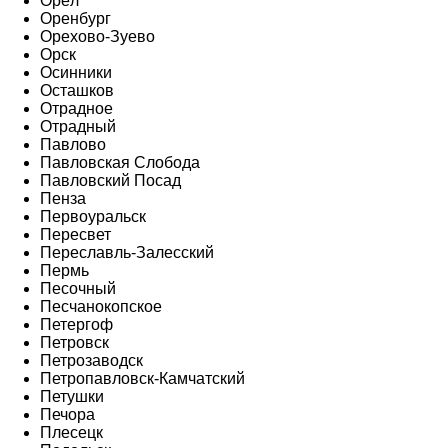
Орёл
Оренбург
Орехово-Зуево
Орск
Осинники
Осташков
Отрадное
Отрадный
Павлово
Павловская Слобода
Павловский Посад
Пенза
Первоуральск
Пересвет
Переславль-Залесский
Пермь
Песочный
Песчанокопское
Петергоф
Петровск
Петрозаводск
Петропавловск-Камчатский
Петушки
Печора
Плесецк