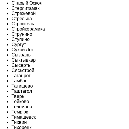
Старый Оскол
Стерлитамак
Стрежевой
Стрельна
Строитель
Стройкерамика
Струнино
Ступино
Сургут
Сухой Лог
Сызрань
Сыктывкар
Сысерть
Сясьстрой
Таганрог
Тамбов
Татищево
Таштагол
Тверь
Тейково
Тельмана
Темрюк
Тимашевск
Тихвин
Тихорецк