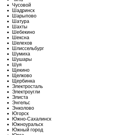
Чусовой
Шадринск
Шарыпово
Шатура
Шахты
Шебекино
Шексна
Шелехов
Шлиссельбург
Шумиха
Шушары
Шуя
Щекино
Щелково
Щербинка
Электросталь
Электроугли
Элиста
Энгельс
Энколово
Югорск
Южно-Сахалинск
Южноуральск
Южный город