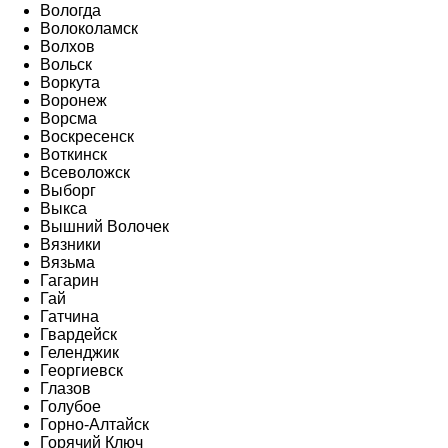
Вологда
Волоколамск
Волхов
Вольск
Воркута
Воронеж
Ворсма
Воскресенск
Воткинск
Всеволожск
Выборг
Выкса
Вышний Волочек
Вязники
Вязьма
Гагарин
Гай
Гатчина
Гвардейск
Геленджик
Георгиевск
Глазов
Голубое
Горно-Алтайск
Горячий Ключ