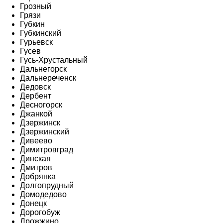
Грозный
Грязи
Губкин
Губкинский
Гурьевск
Гусев
Гусь-Хрустальный
Дальнегорск
Дальнереченск
Дедовск
Дербент
Десногорск
Джанкой
Дзержинск
Дзержинский
Дивеево
Димитровград
Динская
Дмитров
Добрянка
Долгопрудный
Домодедово
Донецк
Дорогобуж
Дрожжино