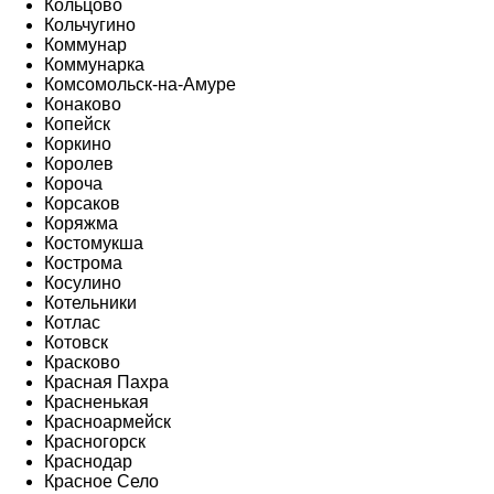
Кольцово
Кольчугино
Коммунар
Коммунарка
Комсомольск-на-Амуре
Конаково
Копейск
Коркино
Королев
Короча
Корсаков
Коряжма
Костомукша
Кострома
Косулино
Котельники
Котлас
Котовск
Красково
Красная Пахра
Красненькая
Красноармейск
Красногорск
Краснодар
Красное Село