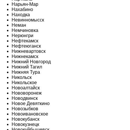
Нарьян-Мар
Нахабино
Находка
Невинномысск
Неман
Немчиновка
Нерюнгри
Нефтекамск
Нефтеюганск
Нижневартовск
Нижнекамск
Нижний Новгород
Нижний Тагил
Нижняя Тура
Никольск
Никольское
Новоалтайск
Нововоронеж
Новодвинск
Новое Девяткино
Новозыбков
Новоивановское
Новокубанск
Новокузнецк
Новокуйбышевск