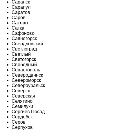
Саранск
Сарапул
Саратов
Саров
Сасово
Сатка
Сафоново
Саяногорск
Свердловский
Светлоград
Светлый
Светогорск
Свободный
Севастополь
Северодвинск
Североморск
Североуральск
Северск
Северская
Селятино
Семилуки
Сергиев Посад
Сердобск
Серов
Серпухов