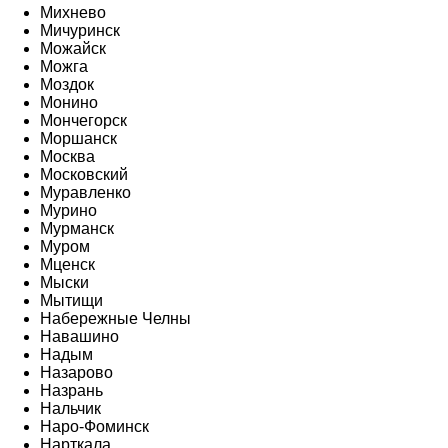
Михнево
Мичуринск
Можайск
Можга
Моздок
Монино
Мончегорск
Моршанск
Москва
Московский
Муравленко
Мурино
Мурманск
Муром
Мценск
Мыски
Мытищи
Набережные Челны
Навашино
Надым
Назарово
Назрань
Нальчик
Наро-Фоминск
Нарткала