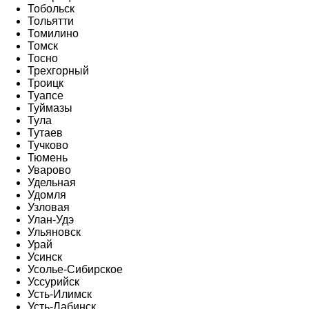
Тобольск
Тольятти
Томилино
Томск
Тосно
Трехгорный
Троицк
Туапсе
Туймазы
Тула
Тутаев
Тучково
Тюмень
Уварово
Удельная
Удомля
Узловая
Улан-Удэ
Ульяновск
Урай
Усинск
Усолье-Сибирское
Уссурийск
Усть-Илимск
Усть-Лабинск