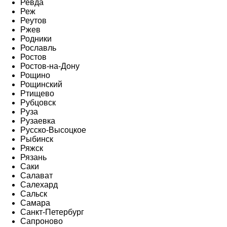
Ревда
Реж
Реутов
Ржев
Родники
Рославль
Ростов
Ростов-на-Дону
Рощино
Рощинский
Ртищево
Рубцовск
Руза
Рузаевка
Русско-Высоцкое
Рыбинск
Ряжск
Рязань
Саки
Салават
Салехард
Сальск
Самара
Санкт-Петербург
Сапроново