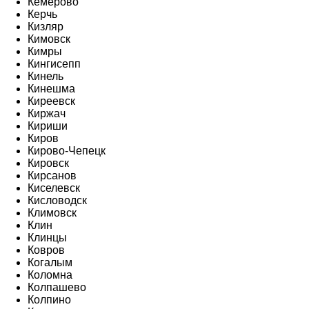
Кемерово
Керчь
Кизляр
Кимовск
Кимры
Кингисепп
Кинель
Кинешма
Киреевск
Киржач
Кириши
Киров
Кирово-Чепецк
Кировск
Кирсанов
Киселевск
Кисловодск
Климовск
Клин
Клинцы
Ковров
Когалым
Коломна
Колпашево
Колпино