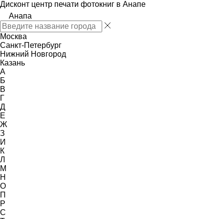
Дисконт центр печати фотокниг в Анапе
Анапа
Москва
Санкт-Петербург
Нижний Новгород
Казань
А
Б
В
Г
Д
Е
Ж
З
И
К
Л
М
Н
О
П
Р
С