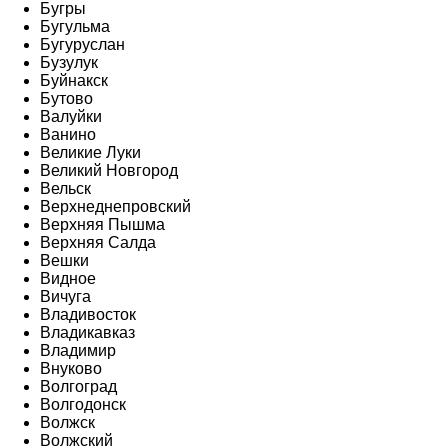
Бугры
Бугульма
Бугуруслан
Бузулук
Буйнакск
Бутово
Валуйки
Ванино
Великие Луки
Великий Новгород
Вельск
Верхнеднепровский
Верхняя Пышма
Верхняя Салда
Вешки
Видное
Вичуга
Владивосток
Владикавказ
Владимир
Внуково
Волгоград
Волгодонск
Волжск
Волжский