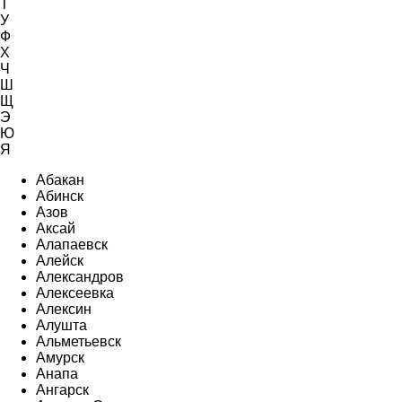
Т
У
Ф
Х
Ч
Ш
Щ
Э
Ю
Я
Абакан
Абинск
Азов
Аксай
Алапаевск
Алейск
Александров
Алексеевка
Алексин
Алушта
Альметьевск
Амурск
Анапа
Ангарск