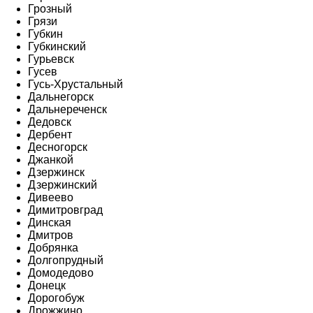
Грозный
Грязи
Губкин
Губкинский
Гурьевск
Гусев
Гусь-Хрустальный
Дальнегорск
Дальнереченск
Дедовск
Дербент
Десногорск
Джанкой
Дзержинск
Дзержинский
Дивеево
Димитровград
Динская
Дмитров
Добрянка
Долгопрудный
Домодедово
Донецк
Дорогобуж
Дрожжино