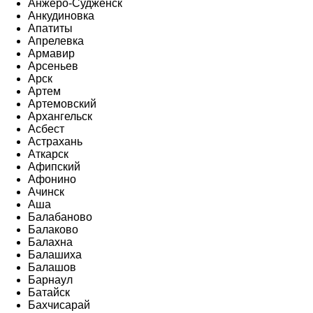
Анжеро-Судженск
Анкудиновка
Апатиты
Апрелевка
Армавир
Арсеньев
Арск
Артем
Артемовский
Архангельск
Асбест
Астрахань
Аткарск
Афипский
Афонино
Ачинск
Аша
Балабаново
Балаково
Балахна
Балашиха
Балашов
Барнаул
Батайск
Бахчисарай