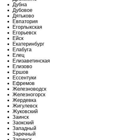
Дубна
Дубовое
Дятьково
Евпатория
Егорлыкская
Егорьевск
Ейск
Екатеринбург
Елабуга
Елец
Елизаветинская
Елизово
Ершов
Ессентуки
Ефремов
Железноводск
Железногорск
Жердевка
Жигулевск
Жуковский
Заинск
Заокский
Западный
Заречный
Заринск