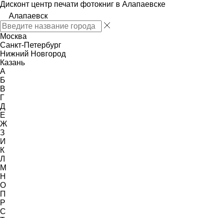
Дисконт центр печати фотокниг в Алапаевске
Алапаевск
Москва
Санкт-Петербург
Нижний Новгород
Казань
А
Б
В
Г
Д
Е
Ж
З
И
К
Л
М
Н
О
П
Р
С