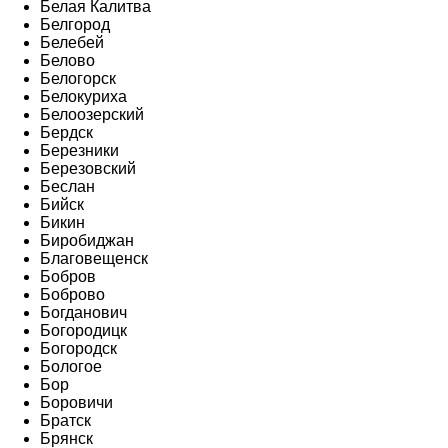
Белая Калитва
Белгород
Белебей
Белово
Белогорск
Белокуриха
Белоозерский
Бердск
Березники
Березовский
Беслан
Бийск
Бикин
Биробиджан
Благовещенск
Бобров
Боброво
Богданович
Богородицк
Богородск
Бологое
Бор
Боровичи
Братск
Брянск