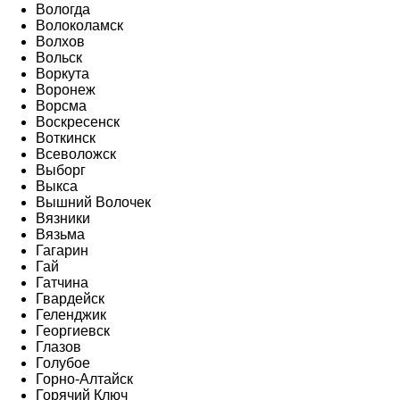
Вологда
Волоколамск
Волхов
Вольск
Воркута
Воронеж
Ворсма
Воскресенск
Воткинск
Всеволожск
Выборг
Выкса
Вышний Волочек
Вязники
Вязьма
Гагарин
Гай
Гатчина
Гвардейск
Геленджик
Георгиевск
Глазов
Голубое
Горно-Алтайск
Горячий Ключ