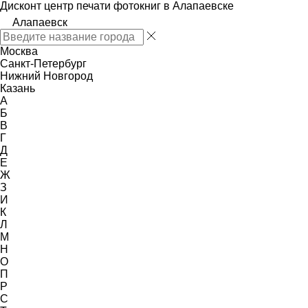
Дисконт центр печати фотокниг в Алапаевске
Алапаевск
Москва
Санкт-Петербург
Нижний Новгород
Казань
А
Б
В
Г
Д
Е
Ж
З
И
К
Л
М
Н
О
П
Р
С