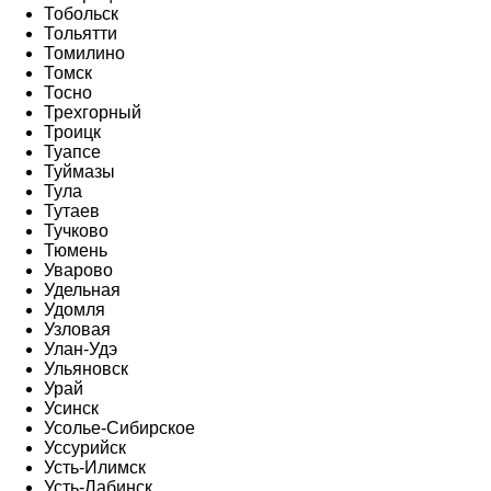
Тобольск
Тольятти
Томилино
Томск
Тосно
Трехгорный
Троицк
Туапсе
Туймазы
Тула
Тутаев
Тучково
Тюмень
Уварово
Удельная
Удомля
Узловая
Улан-Удэ
Ульяновск
Урай
Усинск
Усолье-Сибирское
Уссурийск
Усть-Илимск
Усть-Лабинск