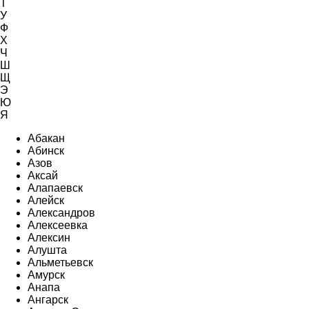
Т
У
Ф
Х
Ч
Ш
Щ
Э
Ю
Я
Абакан
Абинск
Азов
Аксай
Алапаевск
Алейск
Александров
Алексеевка
Алексин
Алушта
Альметьевск
Амурск
Анапа
Ангарск