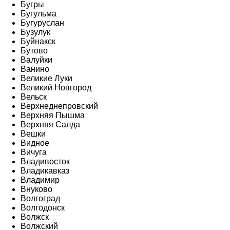
Бугры
Бугульма
Бугуруслан
Бузулук
Буйнакск
Бутово
Валуйки
Ванино
Великие Луки
Великий Новгород
Вельск
Верхнеднепровский
Верхняя Пышма
Верхняя Салда
Вешки
Видное
Вичуга
Владивосток
Владикавказ
Владимир
Внуково
Волгоград
Волгодонск
Волжск
Волжский