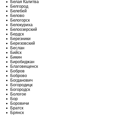
Белая Калитва
Белгород
Белебей
Белово
Белогорск
Белокуриха
Белоозерский
Бердск
Березники
Березовский
Беслан
Бийск
Бикин
Биробиджан
Благовещенск
Бобров
Боброво
Богданович
Богородицк
Богородск
Бологое
Бор
Боровичи
Братск
Брянск