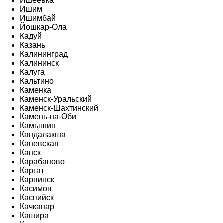
Ишеевка
Ишим
Ишимбай
Йошкар-Ола
Кадуй
Казань
Калининград
Калининск
Калуга
Кальтино
Каменка
Каменск-Уральский
Каменск-Шахтинский
Камень-на-Оби
Камышин
Кандалакша
Каневская
Канск
Карабаново
Каргат
Карпинск
Касимов
Каспийск
Качканар
Кашира