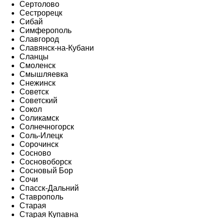
Сертолово
Сестрорецк
Сибай
Симферополь
Славгород
Славянск-на-Кубани
Сланцы
Смоленск
Смышляевка
Снежинск
Советск
Советский
Сокол
Соликамск
Солнечногорск
Соль-Илецк
Сорочинск
Сосново
Сосновоборск
Сосновый Бор
Сочи
Спасск-Дальний
Ставрополь
Старая
Старая Купавна