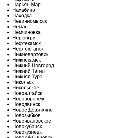
Нарьян-Мар
Нахабино
Находка
Невинномысск
Неман
Немчиновка
Нерюнгри
Нефтекамск
Нефтеюганск
Нижневартовск
Нижнекамск
Нижний Новгород
Нижний Тагил
Нижняя Тура
Никольск
Никольское
Новоалтайск
Нововоронеж
Новодвинск
Новое Девяткино
Новозыбков
Новоивановское
Новокубанск
Новокузнецк
Новокуйбышевск