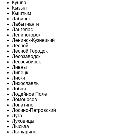
Кушва
Кызыл
Кыштым
Лабинск
Лабытнанги
Лангепас
Лениногорск
Ленинск-Кузнецкий
Лесной
Лесной Городок
Лесозаводск
Лесосибирск
Ливны
Липецк
Лиски
Лихославль
Лобня
Лодейное Поле
Ломоносов
Лопатино
Лосино-Петровский
Луга
Луховицы
Лысьва
Лыткарино