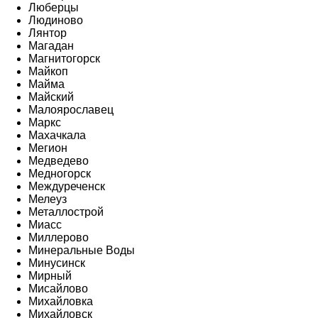
Люберцы
Людиново
Лянтор
Магадан
Магнитогорск
Майкоп
Майма
Майский
Малоярославец
Маркс
Махачкала
Мегион
Медведево
Медногорск
Междуреченск
Мелеуз
Металлострой
Миасс
Миллерово
Минеральные Воды
Минусинск
Мирный
Мисайлово
Михайловка
Михайловск