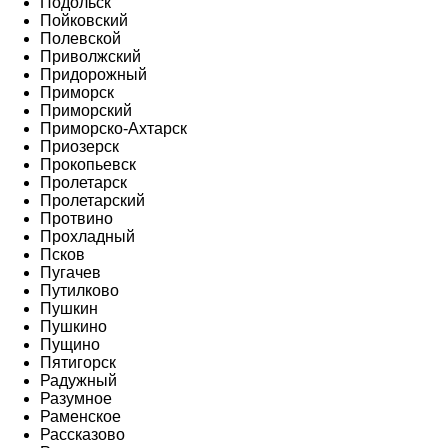
Подольск
Пойковский
Полевской
Приволжский
Придорожный
Приморск
Приморский
Приморско-Ахтарск
Приозерск
Прокопьевск
Пролетарск
Пролетарский
Протвино
Прохладный
Псков
Пугачев
Путилково
Пушкин
Пушкино
Пущино
Пятигорск
Радужный
Разумное
Раменское
Рассказово