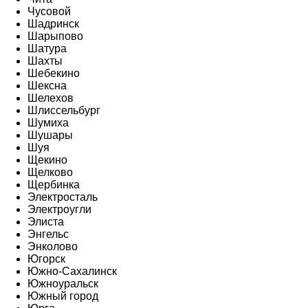
Чусовой
Шадринск
Шарыпово
Шатура
Шахты
Шебекино
Шексна
Шелехов
Шлиссельбург
Шумиха
Шушары
Шуя
Щекино
Щелково
Щербинка
Электросталь
Электроугли
Элиста
Энгельс
Энколово
Югорск
Южно-Сахалинск
Южноуральск
Южный город