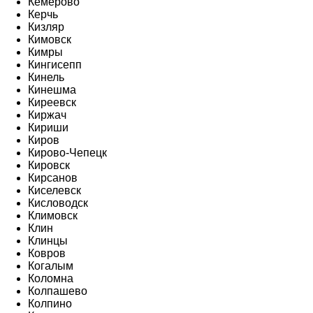
Кемерово
Керчь
Кизляр
Кимовск
Кимры
Кингисепп
Кинель
Кинешма
Киреевск
Киржач
Кириши
Киров
Кирово-Чепецк
Кировск
Кирсанов
Киселевск
Кисловодск
Климовск
Клин
Клинцы
Ковров
Когалым
Коломна
Колпашево
Колпино