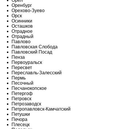
Орёл
Оренбург
Орехово-Зуево
Орск
Осинники
Осташков
Отрадное
Отрадный
Павлово
Павловская Слобода
Павловский Посад
Пенза
Первоуральск
Пересвет
Переславль-Залесский
Пермь
Песочный
Песчанокопское
Петергоф
Петровск
Петрозаводск
Петропавловск-Камчатский
Петушки
Печора
Плесецк