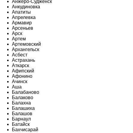
Анжеро-Судженск
Анкудиновка
Апатиты
Апрелевка
Армавир
Арсеньев
Арск
Артем
Артемовский
Архангельск
Асбест
Астрахань
Аткарск
Афипский
Афонино
Ачинск
Аша
Балабаново
Балаково
Балахна
Балашиха
Балашов
Барнаул
Батайск
Бахчисарай