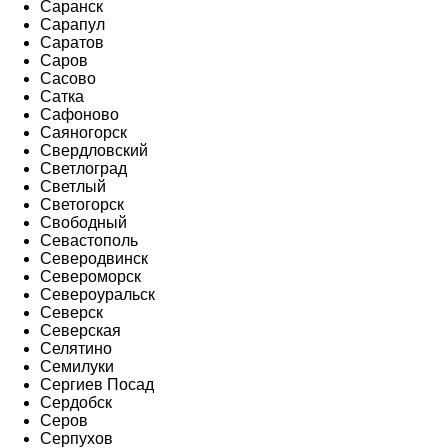
Саранск
Сарапул
Саратов
Саров
Сасово
Сатка
Сафоново
Саяногорск
Свердловский
Светлоград
Светлый
Светогорск
Свободный
Севастополь
Северодвинск
Североморск
Североуральск
Северск
Северская
Селятино
Семилуки
Сергиев Посад
Сердобск
Серов
Серпухов