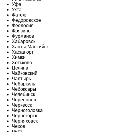
Уфа
Ухта
Фатеж
Федоровское
Феодосия
Фрязино
Фурманов
Хабаровск
Ханты-Мансийск
Хасавюрт
Химки
Хотьково
Целина
Чайковский
Чалтырь
Чебаркуль
Чебоксары
Челябинск
Череповец
Черкесск
Черноголовка
Черногорск
Черняховск
Чехов
Чита