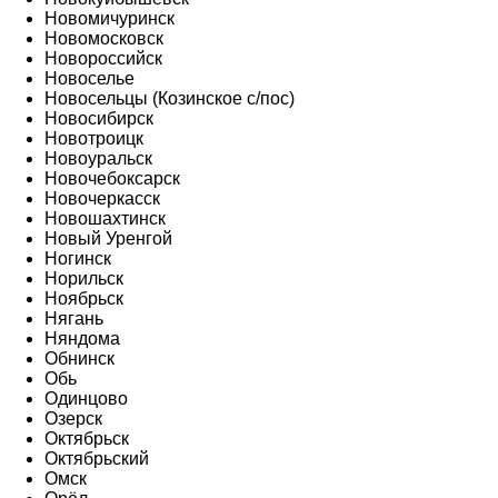
Новомичуринск
Новомосковск
Новороссийск
Новоселье
Новосельцы (Козинское с/пос)
Новосибирск
Новотроицк
Новоуральск
Новочебоксарск
Новочеркасск
Новошахтинск
Новый Уренгой
Ногинск
Норильск
Ноябрьск
Нягань
Няндома
Обнинск
Обь
Одинцово
Озерск
Октябрьск
Октябрьский
Омск