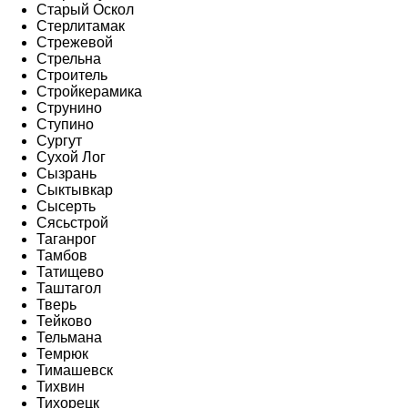
Старый Оскол
Стерлитамак
Стрежевой
Стрельна
Строитель
Стройкерамика
Струнино
Ступино
Сургут
Сухой Лог
Сызрань
Сыктывкар
Сысерть
Сясьстрой
Таганрог
Тамбов
Татищево
Таштагол
Тверь
Тейково
Тельмана
Темрюк
Тимашевск
Тихвин
Тихорецк