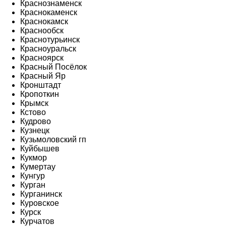
Краснознаменск
Краснокаменск
Краснокамск
Краснообск
Краснотурьинск
Красноуральск
Красноярск
Красный Посёлок
Красный Яр
Кронштадт
Кропоткин
Крымск
Кстово
Кудрово
Кузнецк
Кузьмоловский гп
Куйбышев
Кукмор
Кумертау
Кунгур
Курган
Курганинск
Куровское
Курск
Курчатов