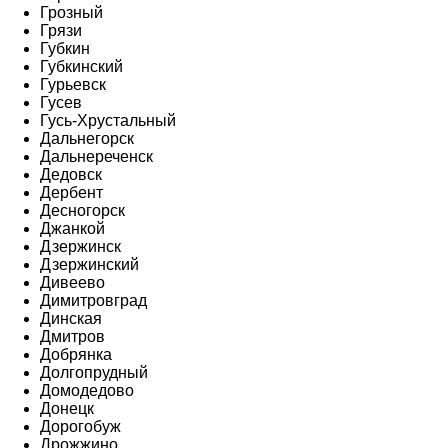
Грозный
Грязи
Губкин
Губкинский
Гурьевск
Гусев
Гусь-Хрустальный
Дальнегорск
Дальнереченск
Дедовск
Дербент
Десногорск
Джанкой
Дзержинск
Дзержинский
Дивеево
Димитровград
Динская
Дмитров
Добрянка
Долгопрудный
Домодедово
Донецк
Дорогобуж
Дрожжино