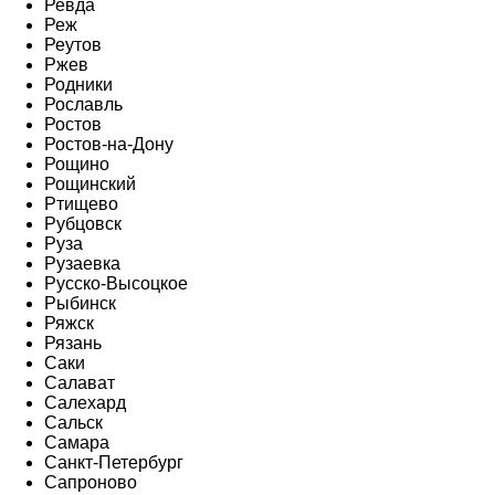
Ревда
Реж
Реутов
Ржев
Родники
Рославль
Ростов
Ростов-на-Дону
Рощино
Рощинский
Ртищево
Рубцовск
Руза
Рузаевка
Русско-Высоцкое
Рыбинск
Ряжск
Рязань
Саки
Салават
Салехард
Сальск
Самара
Санкт-Петербург
Сапроново