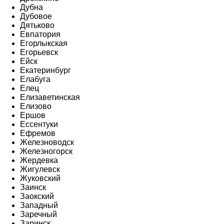
Дубна
Дубовое
Дятьково
Евпатория
Егорлыкская
Егорьевск
Ейск
Екатеринбург
Елабуга
Елец
Елизаветинская
Елизово
Ершов
Ессентуки
Ефремов
Железноводск
Железногорск
Жердевка
Жигулевск
Жуковский
Заинск
Заокский
Западный
Заречный
Заринск