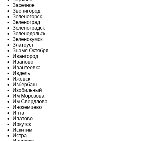
Засечное
Звенигород
Зеленогорск
Зеленоград
Зеленоградск
Зеленодольск
Зеленокумск
Златоуст
Знамя Октября
Ивангород
Иваново
Ивантеевка
Ивдель
Ижевск
Избербаш
Изобильный
Им Морозова
Им Свердлова
Иноземцево
Инта
Ипатово
Иркутск
Искитим
Истра