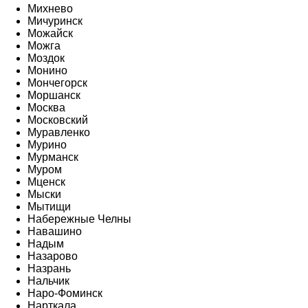
Михнево
Мичуринск
Можайск
Можга
Моздок
Монино
Мончегорск
Моршанск
Москва
Московский
Муравленко
Мурино
Мурманск
Муром
Мценск
Мыски
Мытищи
Набережные Челны
Навашино
Надым
Назарово
Назрань
Нальчик
Наро-Фоминск
Нарткала