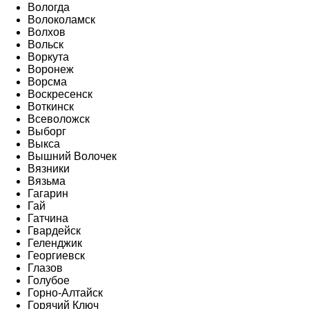
Вологда
Волоколамск
Волхов
Вольск
Воркута
Воронеж
Ворсма
Воскресенск
Воткинск
Всеволожск
Выборг
Выкса
Вышний Волочек
Вязники
Вязьма
Гагарин
Гай
Гатчина
Гвардейск
Геленджик
Георгиевск
Глазов
Голубое
Горно-Алтайск
Горячий Ключ