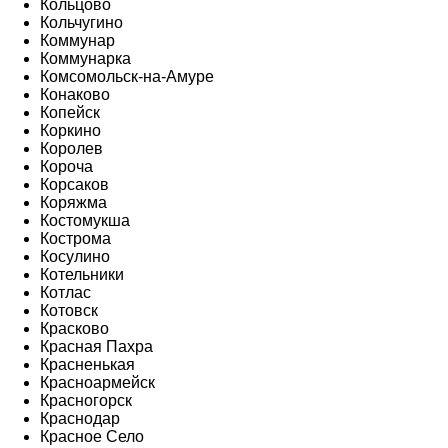
Кольцово
Кольчугино
Коммунар
Коммунарка
Комсомольск-на-Амуре
Конаково
Копейск
Коркино
Королев
Короча
Корсаков
Коряжма
Костомукша
Кострома
Косулино
Котельники
Котлас
Котовск
Красково
Красная Пахра
Красненькая
Красноармейск
Красногорск
Краснодар
Красное Село