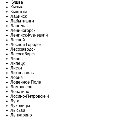
Кушва
Кызыл
Кыштым
Лабинск
Лабытнанги
Лангепас
Лениногорск
Ленинск-Кузнецкий
Лесной
Лесной Городок
Лесозаводск
Лесосибирск
Ливны
Липецк
Лиски
Лихославль
Лобня
Лодейное Поле
Ломоносов
Лопатино
Лосино-Петровский
Луга
Луховицы
Лысьва
Лыткарино