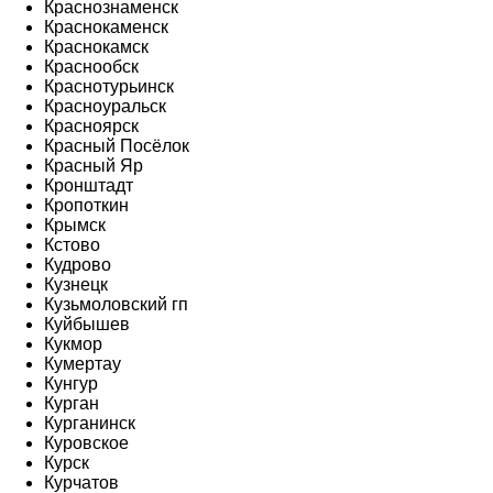
Краснознаменск
Краснокаменск
Краснокамск
Краснообск
Краснотурьинск
Красноуральск
Красноярск
Красный Посёлок
Красный Яр
Кронштадт
Кропоткин
Крымск
Кстово
Кудрово
Кузнецк
Кузьмоловский гп
Куйбышев
Кукмор
Кумертау
Кунгур
Курган
Курганинск
Куровское
Курск
Курчатов