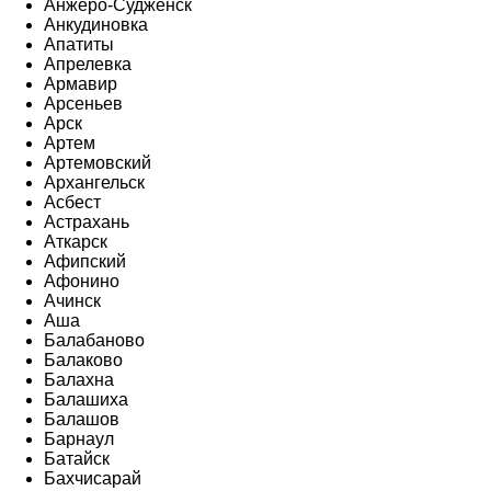
Анжеро-Судженск
Анкудиновка
Апатиты
Апрелевка
Армавир
Арсеньев
Арск
Артем
Артемовский
Архангельск
Асбест
Астрахань
Аткарск
Афипский
Афонино
Ачинск
Аша
Балабаново
Балаково
Балахна
Балашиха
Балашов
Барнаул
Батайск
Бахчисарай