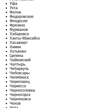
Уфа
Ухта
Фатеж
Федоровское
Феодосия
Фрязино
Фурманов
Хабаровск
Ханты-Мансийск
Хасавюрт
Химки
Хотьково
Целина
Чайковский
Чалтырь
Чебаркуль
Чебоксары
Челябинск
Череповец
Черкесск
Черноголовка
Черногорск
Черняховск
Чехов
Чита