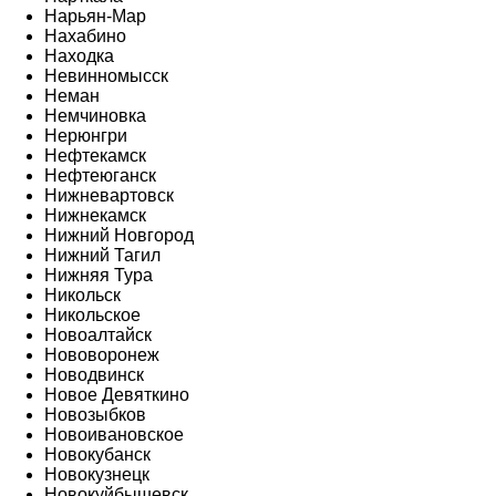
Нарьян-Мар
Нахабино
Находка
Невинномысск
Неман
Немчиновка
Нерюнгри
Нефтекамск
Нефтеюганск
Нижневартовск
Нижнекамск
Нижний Новгород
Нижний Тагил
Нижняя Тура
Никольск
Никольское
Новоалтайск
Нововоронеж
Новодвинск
Новое Девяткино
Новозыбков
Новоивановское
Новокубанск
Новокузнецк
Новокуйбышевск