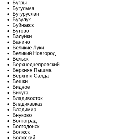
Бугры
Бугульма
Бугуруслан
Бузулук
Буйнакск
Бутово
Валуйки
Ванино
Великие Луки
Великий Новгород
Вельск
Верхнеднепровский
Верхняя Пышма
Верхняя Салда
Вешки
Видное
Вичуга
Владивосток
Владикавказ
Владимир
Внуково
Волгоград
Волгодонск
Волжск
Волжский