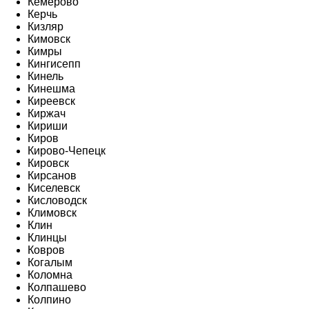
Кемерово
Керчь
Кизляр
Кимовск
Кимры
Кингисепп
Кинель
Кинешма
Киреевск
Киржач
Кириши
Киров
Кирово-Чепецк
Кировск
Кирсанов
Киселевск
Кисловодск
Климовск
Клин
Клинцы
Ковров
Когалым
Коломна
Колпашево
Колпино