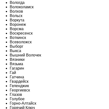
Вологда
Волоколамск
Волхов
Вольск
Воркута
Воронеж
Ворсма
Воскресенск
Воткинск
Всеволожск
Выборг
Выкса
Вышний Волочек
Вязники
Вязьма
Гагарин
Гай
Гатчина
Гвардейск
Геленджик
Георгиевск
Глазов
Голубое
Горно-Алтайск
Горячий Ключ