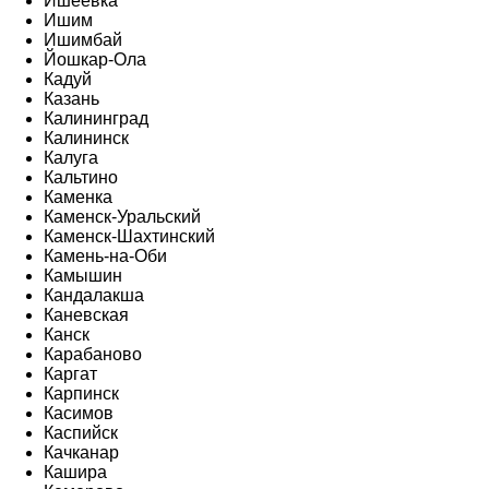
Ишеевка
Ишим
Ишимбай
Йошкар-Ола
Кадуй
Казань
Калининград
Калининск
Калуга
Кальтино
Каменка
Каменск-Уральский
Каменск-Шахтинский
Камень-на-Оби
Камышин
Кандалакша
Каневская
Канск
Карабаново
Каргат
Карпинск
Касимов
Каспийск
Качканар
Кашира