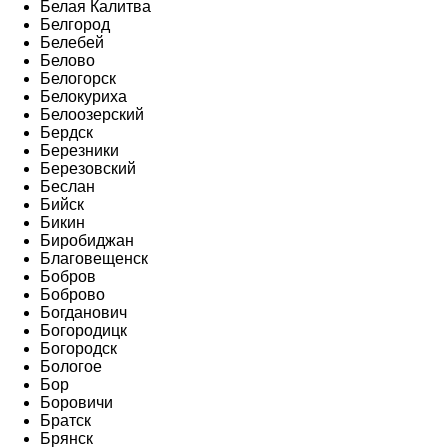
Белая Калитва
Белгород
Белебей
Белово
Белогорск
Белокуриха
Белоозерский
Бердск
Березники
Березовский
Беслан
Бийск
Бикин
Биробиджан
Благовещенск
Бобров
Боброво
Богданович
Богородицк
Богородск
Бологое
Бор
Боровичи
Братск
Брянск