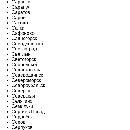
Саранск
Сарапул
Саратов
Саров
Сасово
Сатка
Сафоново
Саяногорск
Свердловский
Светлоград
Светлый
Светогорск
Свободный
Севастополь
Северодвинск
Североморск
Североуральск
Северск
Северская
Селятино
Семилуки
Сергиев Посад
Сердобск
Серов
Серпухов