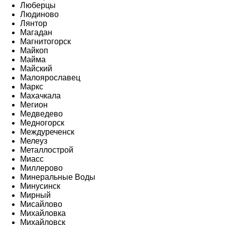
Люберцы
Людиново
Лянтор
Магадан
Магнитогорск
Майкоп
Майма
Майский
Малоярославец
Маркс
Махачкала
Мегион
Медведево
Медногорск
Междуреченск
Мелеуз
Металлострой
Миасс
Миллерово
Минеральные Воды
Минусинск
Мирный
Мисайлово
Михайловка
Михайловск