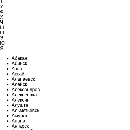
Т
У
Ф
Х
Ч
Ш
Щ
Э
Ю
Я
Абакан
Абинск
Азов
Аксай
Алапаевск
Алейск
Александров
Алексеевка
Алексин
Алушта
Альметьевск
Амурск
Анапа
Ангарск