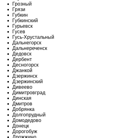
Грозный
Грязи
Губкин
Губкинский
Гурьевск
Гусев
Гусь-Хрустальный
Дальнегорск
Дальнереченск
Дедовск
Дербент
Десногорск
Джанкой
Дзержинск
Дзержинский
Дивеево
Димитровград
Динская
Дмитров
Добрянка
Долгопрудный
Домодедово
Донецк
Дорогобуж
Дрожжино