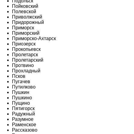
Подольск
Пойковский
Полевской
Приволжский
Придорожный
Приморск
Приморский
Приморско-Ахтарск
Приозерск
Прокопьевск
Пролетарск
Пролетарский
Протвино
Прохладный
Псков
Пугачев
Путилково
Пушкин
Пушкино
Пущино
Пятигорск
Радужный
Разумное
Раменское
Рассказово