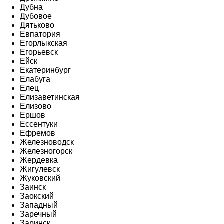
Дубна
Дубовое
Дятьково
Евпатория
Егорлыкская
Егорьевск
Ейск
Екатеринбург
Елабуга
Елец
Елизаветинская
Елизово
Ершов
Ессентуки
Ефремов
Железноводск
Железногорск
Жердевка
Жигулевск
Жуковский
Заинск
Заокский
Западный
Заречный
Заринск