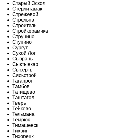
Старый Оскол
Стерлитамак
Стрежевой
Стрельна
Строитель
Стройкерамика
Струнино
Ступино
Сургут
Сухой Лог
Сызрань
Сыктывкар
Сысерть
Сясьстрой
Таганрог
Тамбов
Татищево
Таштагол
Тверь
Тейково
Тельмана
Темрюк
Тимашевск
Тихвин
Тихорецк