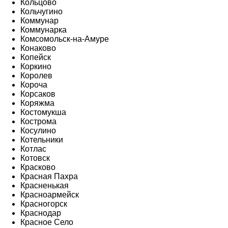
Кольцово
Кольчугино
Коммунар
Коммунарка
Комсомольск-на-Амуре
Конаково
Копейск
Коркино
Королев
Короча
Корсаков
Коряжма
Костомукша
Кострома
Косулино
Котельники
Котлас
Котовск
Красково
Красная Пахра
Красненькая
Красноармейск
Красногорск
Краснодар
Красное Село