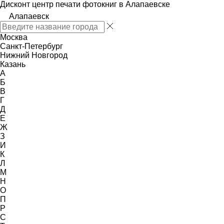
Дисконт центр печати фотокниг в Алапаевске
Алапаевск
Москва
Санкт-Петербург
Нижний Новгород
Казань
А
Б
В
Г
Д
Е
Ж
З
И
К
Л
М
Н
О
П
Р
С