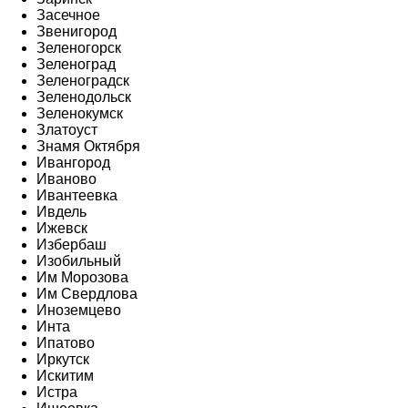
Засечное
Звенигород
Зеленогорск
Зеленоград
Зеленоградск
Зеленодольск
Зеленокумск
Златоуст
Знамя Октября
Ивангород
Иваново
Ивантеевка
Ивдель
Ижевск
Избербаш
Изобильный
Им Морозова
Им Свердлова
Иноземцево
Инта
Ипатово
Иркутск
Искитим
Истра