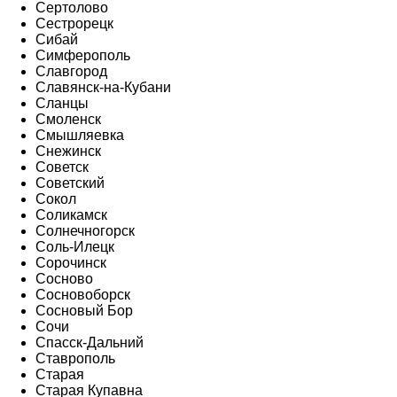
Сертолово
Сестрорецк
Сибай
Симферополь
Славгород
Славянск-на-Кубани
Сланцы
Смоленск
Смышляевка
Снежинск
Советск
Советский
Сокол
Соликамск
Солнечногорск
Соль-Илецк
Сорочинск
Сосново
Сосновоборск
Сосновый Бор
Сочи
Спасск-Дальний
Ставрополь
Старая
Старая Купавна