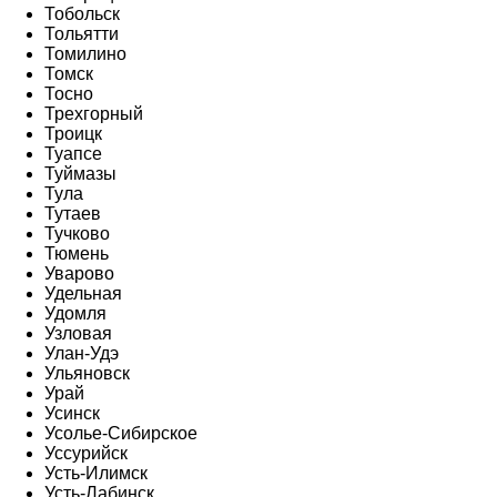
Тобольск
Тольятти
Томилино
Томск
Тосно
Трехгорный
Троицк
Туапсе
Туймазы
Тула
Тутаев
Тучково
Тюмень
Уварово
Удельная
Удомля
Узловая
Улан-Удэ
Ульяновск
Урай
Усинск
Усолье-Сибирское
Уссурийск
Усть-Илимск
Усть-Лабинск