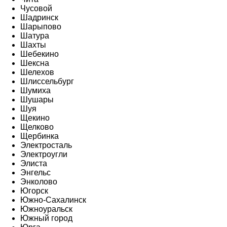
Чусовой
Шадринск
Шарыпово
Шатура
Шахты
Шебекино
Шексна
Шелехов
Шлиссельбург
Шумиха
Шушары
Шуя
Щекино
Щелково
Щербинка
Электросталь
Электроугли
Элиста
Энгельс
Энколово
Югорск
Южно-Сахалинск
Южноуральск
Южный город