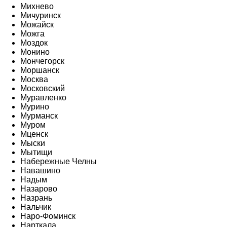
Михнево
Мичуринск
Можайск
Можга
Моздок
Монино
Мончегорск
Моршанск
Москва
Московский
Муравленко
Мурино
Мурманск
Муром
Мценск
Мыски
Мытищи
Набережные Челны
Навашино
Надым
Назарово
Назрань
Нальчик
Наро-Фоминск
Нарткала