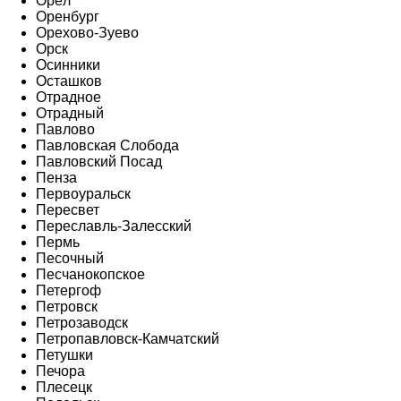
Орёл
Оренбург
Орехово-Зуево
Орск
Осинники
Осташков
Отрадное
Отрадный
Павлово
Павловская Слобода
Павловский Посад
Пенза
Первоуральск
Пересвет
Переславль-Залесский
Пермь
Песочный
Песчанокопское
Петергоф
Петровск
Петрозаводск
Петропавловск-Камчатский
Петушки
Печора
Плесецк