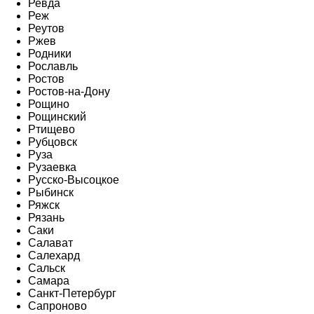
Ревда
Реж
Реутов
Ржев
Родники
Рославль
Ростов
Ростов-на-Дону
Рощино
Рощинский
Ртищево
Рубцовск
Руза
Рузаевка
Русско-Высоцкое
Рыбинск
Ряжск
Рязань
Саки
Салават
Салехард
Сальск
Самара
Санкт-Петербург
Сапроново