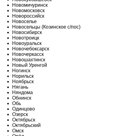
Новомичуринск
Новомосковск
Новороссийск
Новоселье
Новосельцы (Козинское с/пос)
Новосибирск
Новотроицк
Новоуральск
Новочебоксарск
Новочеркасск
Новошахтинск
Новый Уренгой
Ногинск
Норильск
Ноябрьск
Нягань
Няндома
Обнинск
Обь
Одинцово
Озерск
Октябрьск
Октябрьский
Омск