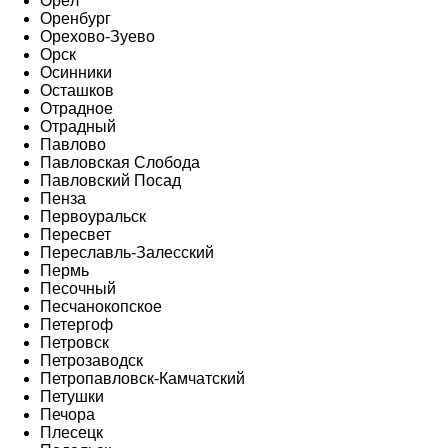
Орёл
Оренбург
Орехово-Зуево
Орск
Осинники
Осташков
Отрадное
Отрадный
Павлово
Павловская Слобода
Павловский Посад
Пенза
Первоуральск
Пересвет
Переславль-Залесский
Пермь
Песочный
Песчанокопское
Петергоф
Петровск
Петрозаводск
Петропавловск-Камчатский
Петушки
Печора
Плесецк