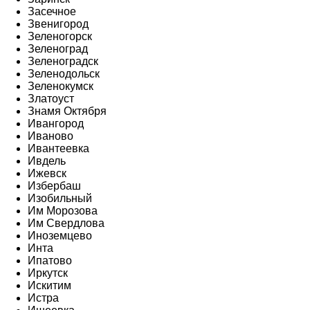
Засечное
Звенигород
Зеленогорск
Зеленоград
Зеленоградск
Зеленодольск
Зеленокумск
Златоуст
Знамя Октября
Ивангород
Иваново
Ивантеевка
Ивдель
Ижевск
Избербаш
Изобильный
Им Морозова
Им Свердлова
Иноземцево
Инта
Ипатово
Иркутск
Искитим
Истра