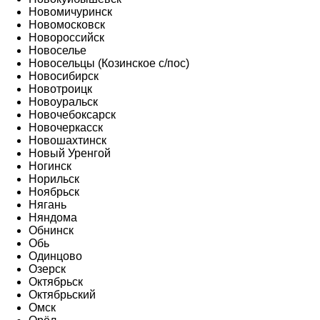
Новомичуринск
Новомосковск
Новороссийск
Новоселье
Новосельцы (Козинское с/пос)
Новосибирск
Новотроицк
Новоуральск
Новочебоксарск
Новочеркасск
Новошахтинск
Новый Уренгой
Ногинск
Норильск
Ноябрьск
Нягань
Няндома
Обнинск
Обь
Одинцово
Озерск
Октябрьск
Октябрьский
Омск