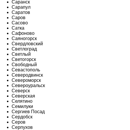
Саранск
Сарапул
Саратов
Саров
Сасово
Сатка
Сафоново
Саяногорск
Свердловский
Светлоград
Светлый
Светогорск
Свободный
Севастополь
Северодвинск
Североморск
Североуральск
Северск
Северская
Селятино
Семилуки
Сергиев Посад
Сердобск
Серов
Серпухов