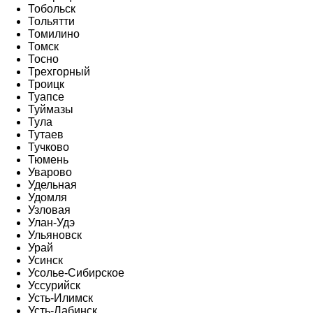
Тобольск
Тольятти
Томилино
Томск
Тосно
Трехгорный
Троицк
Туапсе
Туймазы
Тула
Тутаев
Тучково
Тюмень
Уварово
Удельная
Удомля
Узловая
Улан-Удэ
Ульяновск
Урай
Усинск
Усолье-Сибирское
Уссурийск
Усть-Илимск
Усть-Лабинск