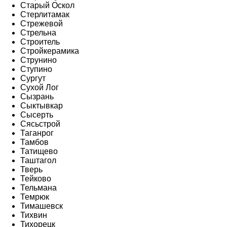
Старый Оскол
Стерлитамак
Стрежевой
Стрельна
Строитель
Стройкерамика
Струнино
Ступино
Сургут
Сухой Лог
Сызрань
Сыктывкар
Сысерть
Сясьстрой
Таганрог
Тамбов
Татищево
Таштагол
Тверь
Тейково
Тельмана
Темрюк
Тимашевск
Тихвин
Тихорецк