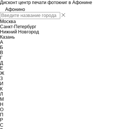
Дисконт центр печати фотокниг в Афонине
Афонино
Москва
Санкт-Петербург
Нижний Новгород
Казань
А
Б
В
Г
Д
Е
Ж
З
И
К
Л
М
Н
О
П
Р
С