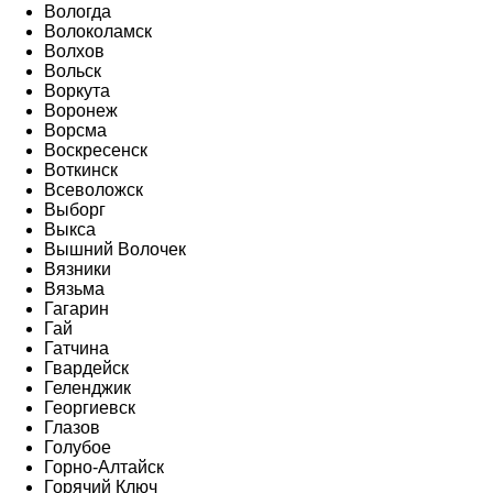
Вологда
Волоколамск
Волхов
Вольск
Воркута
Воронеж
Ворсма
Воскресенск
Воткинск
Всеволожск
Выборг
Выкса
Вышний Волочек
Вязники
Вязьма
Гагарин
Гай
Гатчина
Гвардейск
Геленджик
Георгиевск
Глазов
Голубое
Горно-Алтайск
Горячий Ключ