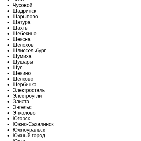
Чусовой
Шадринск
Шарыпово
Шатура
Шахты
Шебекино
Шексна
Шелехов
Шлиссельбург
Шумиха
Шушары
Шуя
Щекино
Щелково
Щербинка
Электросталь
Электроугли
Элиста
Энгельс
Энколово
Югорск
Южно-Сахалинск
Южноуральск
Южный город