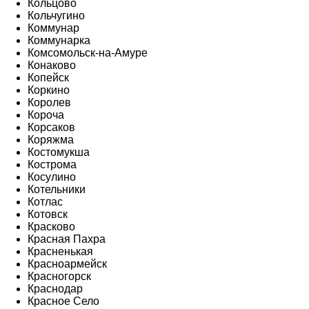
Кольцово
Кольчугино
Коммунар
Коммунарка
Комсомольск-на-Амуре
Конаково
Копейск
Коркино
Королев
Короча
Корсаков
Коряжма
Костомукша
Кострома
Косулино
Котельники
Котлас
Котовск
Красково
Красная Пахра
Красненькая
Красноармейск
Красногорск
Краснодар
Красное Село