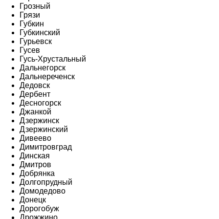
Грозный
Грязи
Губкин
Губкинский
Гурьевск
Гусев
Гусь-Хрустальный
Дальнегорск
Дальнереченск
Дедовск
Дербент
Десногорск
Джанкой
Дзержинск
Дзержинский
Дивеево
Димитровград
Динская
Дмитров
Добрянка
Долгопрудный
Домодедово
Донецк
Дорогобуж
Дрожжино