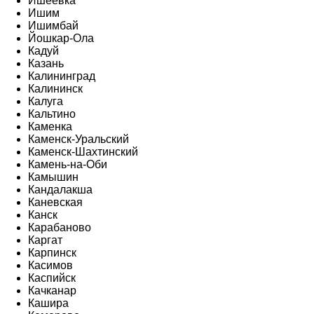
Ишеевка
Ишим
Ишимбай
Йошкар-Ола
Кадуй
Казань
Калининград
Калининск
Калуга
Кальтино
Каменка
Каменск-Уральский
Каменск-Шахтинский
Камень-на-Оби
Камышин
Кандалакша
Каневская
Канск
Карабаново
Каргат
Карпинск
Касимов
Каспийск
Качканар
Кашира