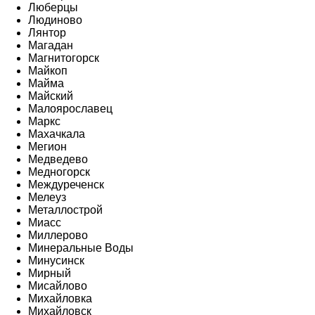
Люберцы
Людиново
Лянтор
Магадан
Магнитогорск
Майкоп
Майма
Майский
Малоярославец
Маркс
Махачкала
Мегион
Медведево
Медногорск
Междуреченск
Мелеуз
Металлострой
Миасс
Миллерово
Минеральные Воды
Минусинск
Мирный
Мисайлово
Михайловка
Михайловск