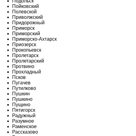
Подольск
Пойковский
Полевской
Приволжский
Придорожный
Приморск
Приморский
Приморско-Ахтарск
Приозерск
Прокопьевск
Пролетарск
Пролетарский
Протвино
Прохладный
Псков
Пугачев
Путилково
Пушкин
Пушкино
Пущино
Пятигорск
Радужный
Разумное
Раменское
Рассказово