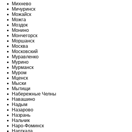
Михнево
Мичуринск
Можайск
Можга
Моздок
Монино
Мончегорск
Моршанск
Москва
Московский
Муравленко
Мурино
Мурманск
Муром
Мценск
Мыски
Мытищи
Набережные Челны
Навашино
Надым
Назарово
Назрань
Нальчик
Наро-Фоминск
Нарткала