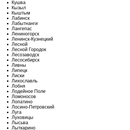
Кушва
Кызыл
Кыштым
Лабинск
Лабытнанги
Лангепас
Лениногорск
Ленинск-Кузнецкий
Лесной
Лесной Городок
Лесозаводск
Лесосибирск
Ливны
Липецк
Лиски
Лихославль
Лобня
Лодейное Поле
Ломоносов
Лопатино
Лосино-Петровский
Луга
Луховицы
Лысьва
Лыткарино