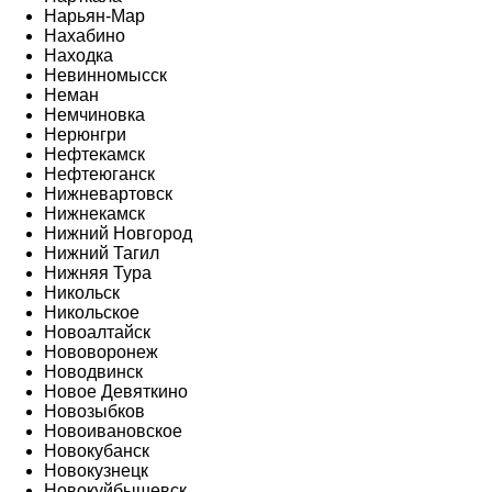
Нарьян-Мар
Нахабино
Находка
Невинномысск
Неман
Немчиновка
Нерюнгри
Нефтекамск
Нефтеюганск
Нижневартовск
Нижнекамск
Нижний Новгород
Нижний Тагил
Нижняя Тура
Никольск
Никольское
Новоалтайск
Нововоронеж
Новодвинск
Новое Девяткино
Новозыбков
Новоивановское
Новокубанск
Новокузнецк
Новокуйбышевск