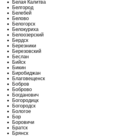
Белая Калитва
Белгород
Белебей
Белово
Белогорск
Белокуриха
Белоозерский
Бердск
Березники
Березовский
Беслан
Бийск
Бикин
Биробиджан
Благовещенск
Бобров
Боброво
Богданович
Богородицк
Богородск
Бологое
Бор
Боровичи
Братск
Брянск