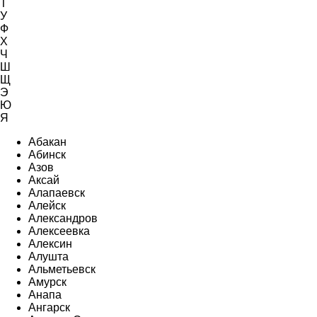
Т
У
Ф
Х
Ч
Ш
Щ
Э
Ю
Я
Абакан
Абинск
Азов
Аксай
Алапаевск
Алейск
Александров
Алексеевка
Алексин
Алушта
Альметьевск
Амурск
Анапа
Ангарск