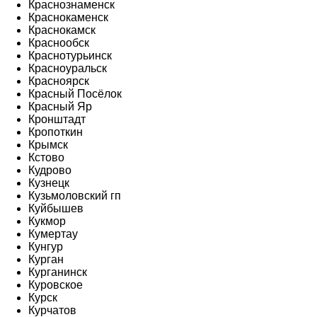
Краснознаменск
Краснокаменск
Краснокамск
Краснообск
Краснотурьинск
Красноуральск
Красноярск
Красный Посёлок
Красный Яр
Кронштадт
Кропоткин
Крымск
Кстово
Кудрово
Кузнецк
Кузьмоловский гп
Куйбышев
Кукмор
Кумертау
Кунгур
Курган
Курганинск
Куровское
Курск
Курчатов