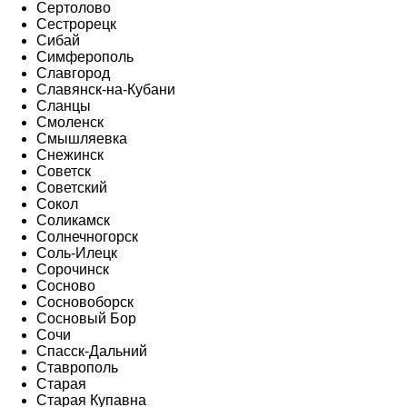
Сертолово
Сестрорецк
Сибай
Симферополь
Славгород
Славянск-на-Кубани
Сланцы
Смоленск
Смышляевка
Снежинск
Советск
Советский
Сокол
Соликамск
Солнечногорск
Соль-Илецк
Сорочинск
Сосново
Сосновоборск
Сосновый Бор
Сочи
Спасск-Дальний
Ставрополь
Старая
Старая Купавна