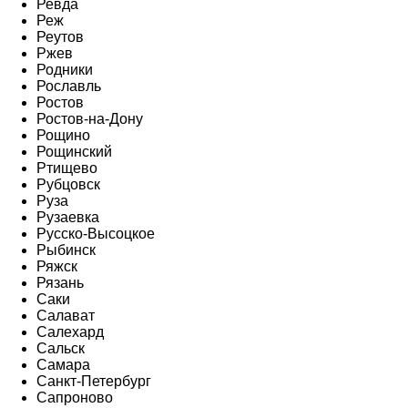
Ревда
Реж
Реутов
Ржев
Родники
Рославль
Ростов
Ростов-на-Дону
Рощино
Рощинский
Ртищево
Рубцовск
Руза
Рузаевка
Русско-Высоцкое
Рыбинск
Ряжск
Рязань
Саки
Салават
Салехард
Сальск
Самара
Санкт-Петербург
Сапроново