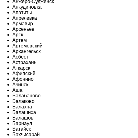
Анжеро-Судженск
Анкудиновка
Апатиты
Апрелевка
Армавир
Арсеньев
Арск
Артем
Артемовский
Архангельск
Асбест
Астрахань
Аткарск
Афипский
Афонино
Ачинск
Аша
Балабаново
Балаково
Балахна
Балашиха
Балашов
Барнаул
Батайск
Бахчисарай