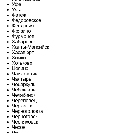
Уфа
Ухта
Фатеж
Федоровское
Феодосия
Фрязино
Фурманов
Хабаровск
Ханты-Мансийск
Хасавюрт
Химки
Хотьково
Целина
Чайковский
Чалтырь
Чебаркуль
Чебоксары
Челябинск
Череповец
Черкесск
Черноголовка
Черногорск
Черняховск
Чехов
Чита