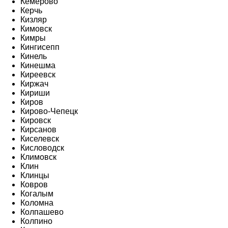
Кемерово
Керчь
Кизляр
Кимовск
Кимры
Кингисепп
Кинель
Кинешма
Киреевск
Киржач
Кириши
Киров
Кирово-Чепецк
Кировск
Кирсанов
Киселевск
Кисловодск
Климовск
Клин
Клинцы
Ковров
Когалым
Коломна
Колпашево
Колпино