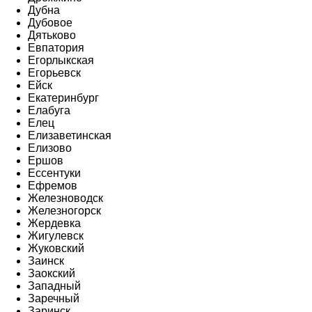
Дубна
Дубовое
Дятьково
Евпатория
Егорлыкская
Егорьевск
Ейск
Екатеринбург
Елабуга
Елец
Елизаветинская
Елизово
Ершов
Ессентуки
Ефремов
Железноводск
Железногорск
Жердевка
Жигулевск
Жуковский
Заинск
Заокский
Западный
Заречный
Заринск