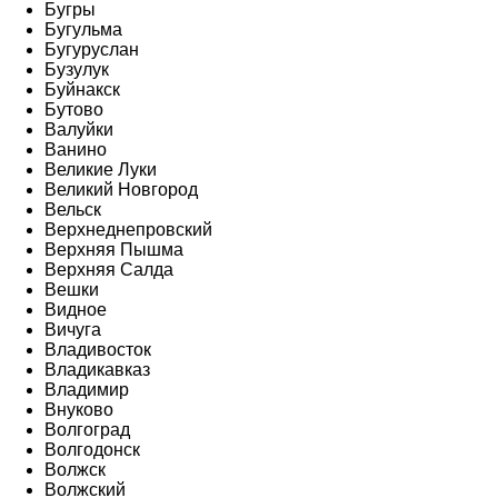
Бугры
Бугульма
Бугуруслан
Бузулук
Буйнакск
Бутово
Валуйки
Ванино
Великие Луки
Великий Новгород
Вельск
Верхнеднепровский
Верхняя Пышма
Верхняя Салда
Вешки
Видное
Вичуга
Владивосток
Владикавказ
Владимир
Внуково
Волгоград
Волгодонск
Волжск
Волжский