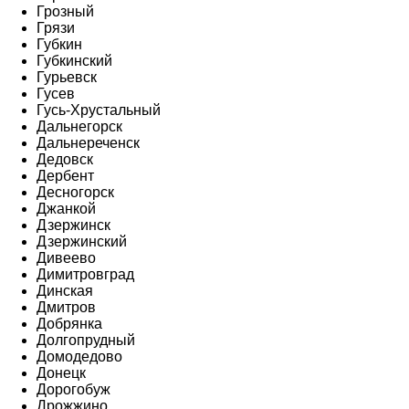
Грозный
Грязи
Губкин
Губкинский
Гурьевск
Гусев
Гусь-Хрустальный
Дальнегорск
Дальнереченск
Дедовск
Дербент
Десногорск
Джанкой
Дзержинск
Дзержинский
Дивеево
Димитровград
Динская
Дмитров
Добрянка
Долгопрудный
Домодедово
Донецк
Дорогобуж
Дрожжино