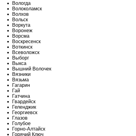
Вологда
Волоколамск
Волхов
Вольск
Воркута
Воронеж
Ворсма
Воскресенск
Воткинск
Всеволожск
Выборг
Выкса
Вышний Волочек
Вязники
Вязьма
Гагарин
Гай
Гатчина
Гвардейск
Геленджик
Георгиевск
Глазов
Голубое
Горно-Алтайск
Горячий Ключ