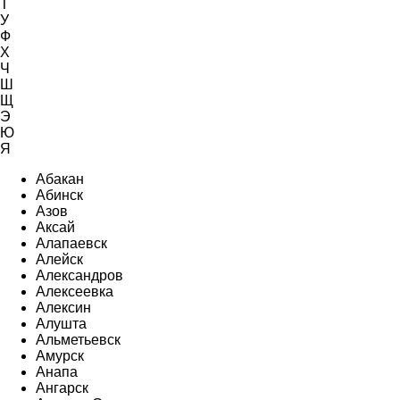
Т
У
Ф
Х
Ч
Ш
Щ
Э
Ю
Я
Абакан
Абинск
Азов
Аксай
Алапаевск
Алейск
Александров
Алексеевка
Алексин
Алушта
Альметьевск
Амурск
Анапа
Ангарск