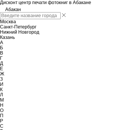
Дисконт центр печати фотокниг в Абакане
Абакан
Москва
Санкт-Петербург
Нижний Новгород
Казань
А
Б
В
Г
Д
Е
Ж
З
И
К
Л
М
Н
О
П
Р
С