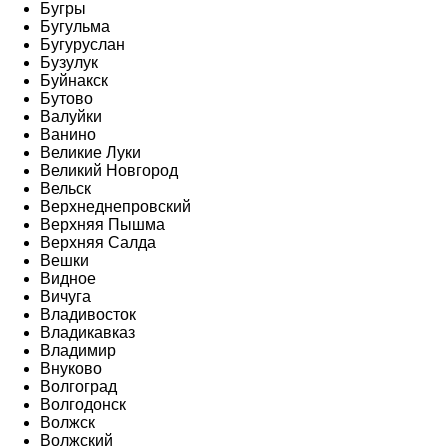
Бугры
Бугульма
Бугуруслан
Бузулук
Буйнакск
Бутово
Валуйки
Ванино
Великие Луки
Великий Новгород
Вельск
Верхнеднепровский
Верхняя Пышма
Верхняя Салда
Вешки
Видное
Вичуга
Владивосток
Владикавказ
Владимир
Внуково
Волгоград
Волгодонск
Волжск
Волжский