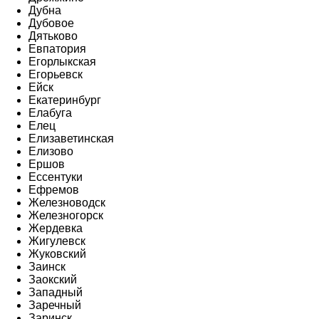
Дубна
Дубовое
Дятьково
Евпатория
Егорлыкская
Егорьевск
Ейск
Екатеринбург
Елабуга
Елец
Елизаветинская
Елизово
Ершов
Ессентуки
Ефремов
Железноводск
Железногорск
Жердевка
Жигулевск
Жуковский
Заинск
Заокский
Западный
Заречный
Заринск