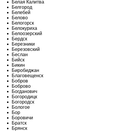
Белая Калитва
Белгород
Белебей
Белово
Белогорск
Белокуриха
Белоозерский
Бердск
Березники
Березовский
Беслан
Бийск
Бикин
Биробиджан
Благовещенск
Бобров
Боброво
Богданович
Богородицк
Богородск
Бологое
Бор
Боровичи
Братск
Брянск