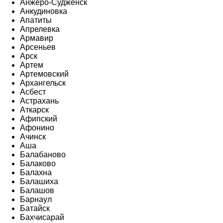
Анжеро-Судженск
Анкудиновка
Апатиты
Апрелевка
Армавир
Арсеньев
Арск
Артем
Артемовский
Архангельск
Асбест
Астрахань
Аткарск
Афипский
Афонино
Ачинск
Аша
Балабаново
Балаково
Балахна
Балашиха
Балашов
Барнаул
Батайск
Бахчисарай